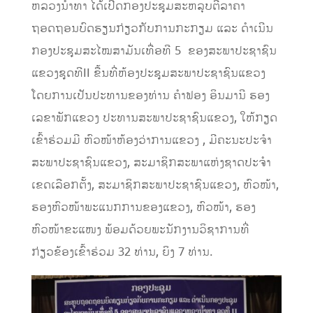
ຫລວງນ້ໍາທາ ໄດ້ເປີດກອງປະຊຸມສະຫລຸບຕີລາຄາ
ຖອດຖອນບົດຮຽນກ່ຽວກັບການກະກຽມ ແລະ ດຳເນີນ
ກອງປະຊຸມສະໄໝສາມັນເທື່ອທີ 5 ຂອງສະພາປະຊາຊົນ
ແຂວງຊຸດທີII ຂື້ນທີ່ຫ້ອງປະຊຸມສະພາປະຊາຊົນແຂວງ
ໂດຍການເປັນປະທານຂອງທ່ານ ຄຳຟອງ ອິນມານີ ຮອງ
ເລຂາພັກແຂວງ ປະທານສະພາປະຊາຊົນແຂວງ, ໃຫ້ກຽດ
ເຂົ້າຮ່ວມມີ ຫົວໜ້າຫ້ອງວ່າການແຂວງ , ມີຄະນະປະຈຳ
ສະພາປະຊາຊົນແຂວງ, ສະມາຊິກສະພາແຫ່ງຊາດປະຈຳ
ເຂດເລືອກຕັ້ງ, ສະມາຊິກສະພາປະຊາຊົນແຂວງ, ຫົວໜ້າ,
ຮອງຫົວໜ້າພະແນກການຂອງແຂວງ, ຫົວໜ້າ, ຮອງ
ຫົວໜ້າຂະແໜງ ພ້ອມດ້ວຍພະນັກງານວິຊາການທີ່
ກ່ຽວຂ້ອງເຂົ້າຮ່ວມ 32 ທ່ານ, ຍິງ 7 ທ່ານ.