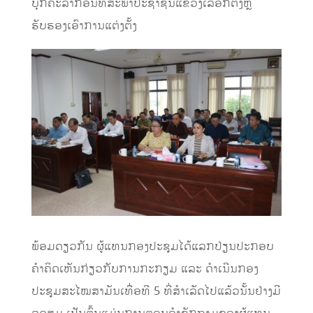
ບຸກຄະລາກອນທີ່ສະພາປະຊາຊົນແຂວງເລືອກຕັ້ງຫຼື
ຮັບຮອງເອົາການແຕ່ງຕັ້ງ
ພ້ອມດຽວກັນ ຜູ້ແທນກອງປະຊຸມໄດ້ແລກປ່ຽນປະກອບ
ຄຳຄິດເຫັນກ່ຽວກັບການກະກຽມ ແລະ ດຳເນີນກອງ
ປະຊຸມສະໄໝສາມັນເທື່ອທີ 5 ທີ່ສຳເລັດໄປແລ້ວນັ້ນຢ່າງມີ