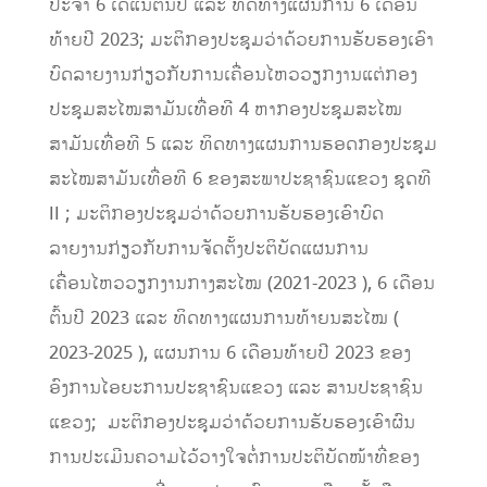
ປະຈຳ 6 ເດືແນຕົ້ນປີ ແລະ ທິດທາງແຜນການ 6 ເດືອນ
ທ້າຍປີ 2023; ມະຕິກອງປະຊຸມວ່າດ້ວຍການຮັບຮອງເອົາ
ບົດລາຍງານກ່ຽວກັບການເຄື່ອນໄຫວວຽກງານແຕ່ກອງ
ປະຊຸມສະໄໝສາມັນເທື່ອທີ 4 ຫາກອງປະຊຸມສະໄໝ
ສາມັນເທື່ອທີ 5 ແລະ ທິດທາງແຜນການຮອດກອງປະຊຸມ
ສະໄໝສາມັນເທື່ອທີ 6 ຂອງສະພາປະຊາຊົນແຂວງ ຊຸດທີ
II ; ມະຕິກອງປະຊຸມວ່າດ້ວຍການຮັບຮອງເອົາບົດ
ລາຍງານກ່ຽວກັບການຈັດຕັ້ງປະຕິບັດແຜນການ
ເຄື່ອນໄຫວວຽກງານກາງສະໄໝ (2021-2023 ), 6 ເດືອນ
ຕົ້ນປີ 2023 ແລະ ທິດທາງແຜນການທ້າຍນສະໄໝ (
2023-2025 ), ແຜນການ 6 ເດືອນທ້າຍປີ 2023 ຂອງ
ອົງການໄອຍະການປະຊາຊົນແຂວງ ແລະ ສານປະຊາຊົນ
ແຂວງ; ມະຕິກອງປະຊຸມວ່າດ້ວຍການຮັບຮອງເອົາຜົນ
ການປະເມີນຄວາມໄວ້ວາງໃຈຕໍ່ການປະຕິບັດໜ້າທີ່ຂອງ