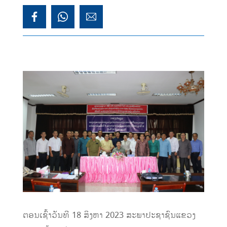
ຕອນເຊົ້າວັນທີ 18 ສິງຫາ 2023 ສະພາປະຊາຊົນແຂວງ