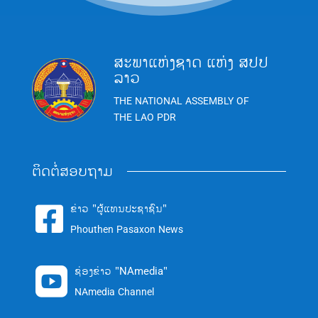
ສະພາແຫ່ງຊາດ ແຫ່ງ ສປປ
ລາວ
THE NATIONAL ASSEMBLY OF
THE LAO PDR
ຕິດຕໍ່ສອບຖາມ
ຂ່າວ "ຜູ້ແທນປະຊາຊົນ"

Phouthen Pasaxon News
ຊ່ອງຂ່າວ "NAmedia"

NAmedia Channel