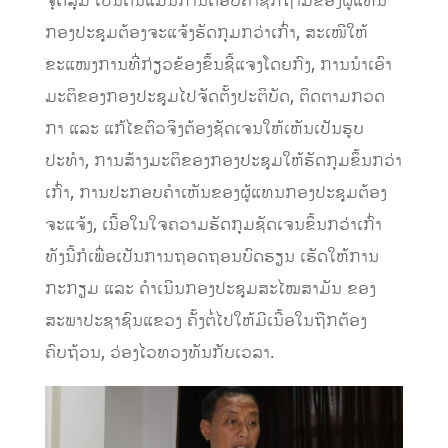
ຈຸດສຸມ ເປັນຕົ້ນແມ່ນການຕອບຄຳຊັກຖາມຂອງຜູ້ແທນ
ກອງປະຊຸມຕ້ອງຈະແຈ້ງຮັດກຸມກວ່າເກົ່າ, ສະເໜີໃຫ້
ຂະແໜງການທີ່ກ່ຽວຂ້ອງຂຶ້ນຊີ້ແຈງໂດຍກົງ, ການນຳເອົາ
ມະຕິຂອງກອງປະຊຸມໄປຈັດຕັ້ງປະຕິບັດ, ຕິດຕາມກວດ
ກາ ແລະ ແກ້ໄຂຕົວຈິງຕ້ອງຊັດເຈນໃຫ້ເຫັນເປັນຮູບ
ປະທຳ, ການສ້າງມະຕິຂອງກອງປະຊຸມໃຫ້ຮັດກຸມຂຶ້ນກວ່າ
ເກົ່າ, ການປະກອບຄຳເຫັນຂອງຜູ້ແທນກອງປະຊຸມຕ້ອງ
ຈະແຈ້ງ, ເນື້ອໃນໃຈຄວາມຮັດກຸມຊັດເຈນຂຶ້ນກວ່າເກົ່າ
ທັງນີ້ກໍເພື່ອເປັນການຖອດຖອນບົດຮຽນ ເຮັດໃຫ້ການ
ກະກຽມ ແລະ ດຳເນີນກອງປະຊຸມສະໄໝສາມັນ ຂອງ
ສະພາປະຊາຊົນແຂວງ ຄັ້ງຕໍ່ໄປໃຫ້ມີເນື້ອໃນຖືກຕ້ອງ
ຄົບຖ້ວນ, ວ່ອງໄວທວງທັນກັບເວລາ.