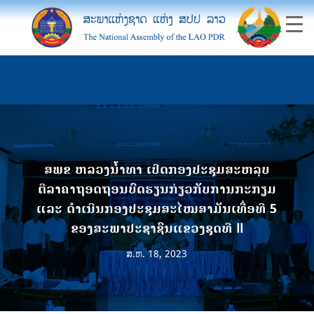
ສພຂ ຫລວງນ້ຳທາ ເປີດກອງປະຊຸມສະຫລຸບ
ຕີລາຄາຖອດຖອນບົດຮຽນກ່ຽວກັບການກະກຽມ
ແລະ ດຳເນີນກອງປະຊຸມສະໄໝສາມັນເທື່ອທີ 5
ຂອງສະພາປະຊາຊົນແຂວງຊຸດທີ II
ສ.ຫ. 18, 2023