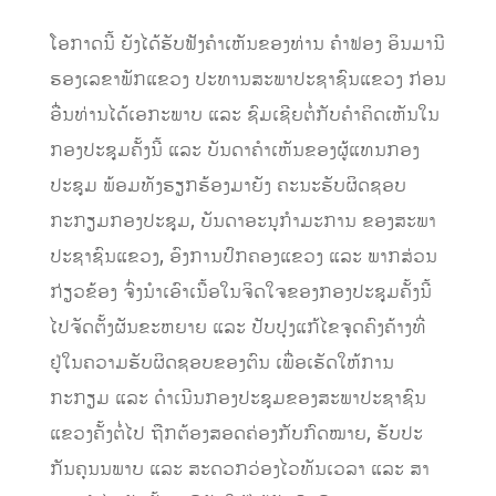
ໂອກາດນີ້ ຍັງໄດ້ຮັບຟັງຄໍາເຫັນຂອງທ່ານ ຄໍາຟອງ ອິນມານີ
ຮອງເລຂາພັກແຂວງ ປະທານສະພາປະຊາຊົນແຂວງ ກ່ອນ
ອື່ນທ່ານໄດ້ເອກະພາບ ແລະ ຊົມເຊີຍຕໍ່ກັບຄຳຄິດເຫັນໃນ
ກອງປະຊຸມຄັ້ງນີ້ ແລະ ບັນດາຄຳເຫັນຂອງຜູ້ແທນກອງ
ປະຊຸມ ພ້ອມທັງຮຽກຮ້ອງມາຍັງ ຄະນະຮັບຜິດຊອບ
ກະກຽມກອງປະຊຸມ, ບັນດາອະນຸກໍາມະການ ຂອງສະພາ
ປະຊາຊົນແຂວງ, ອົງການປົກຄອງແຂວງ ແລະ ພາກສ່ວນ
ກ່ຽວຂ້ອງ ຈົ່ງນໍາເອົາເນື້ອໃນຈິດໃຈຂອງກອງປະຊຸມຄັ້ງນີ້
ໄປຈັດຕັ້ງຜັນຂະຫຍາຍ ແລະ ປັບປຸງແກ້ໄຂຈຸດຄົງຄ້າງທີ່
ຢູ່ໃນຄວາມຮັບຜິດຊອບຂອງຕົນ ເພື່ອເຮັດໃຫ້ການ
ກະກຽມ ແລະ ດໍາເນີນກອງປະຊຸມຂອງສະພາປະຊາຊົນ
ແຂວງຄັ້ງຕໍ່ໄປ ຖືກຕ້ອງສອດຄ່ອງກັບກົດໝາຍ, ຮັບປະ
ກັນຄຸນນພາບ ແລະ ສະດວກວ່ອງໄວທັນເວລາ ແລະ ສາ