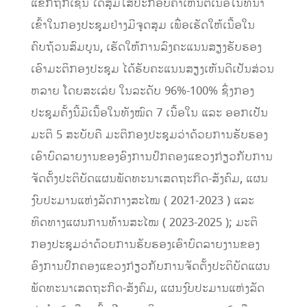
ແຂກຖືກເຊີນ ໄດ້ສຸມໃສ່ປະກອບຄໍາເຫັນຕໍ່ເນື້ອໃນທີ່ນໍາ
ເຂົ້າໃນກອງປະຊຸມຢ່າງມີຈຸດສຸມ ເພື່ອເຮັດໃຫ້ເນື້ອໃນ
ຄົບຖ້ວນສົມບຸນ, ເຮັດໃຫ້ການລົງຄະແນນສຽງຮັບຮອງ
ເອົາມະຕິກອງປະຊຸມ ໄດ້ຮັບຄະແນນສຽງເຫັນດີເປັນສ່ວນ
ຫລາຍ ໂດຍສະເລ່ຍ ໃນລະດັບ 96%-100% ຊຶ່ງກອງ
ປະຊຸມຄັ້ງນີ້ມີເນື້ອໃນທັງໝົດ 7 ເນື້ອໃນ ແລະ ອອກເປັນ
ມະຕິ 5 ສະບັບຄື ມະຕິກອງປະຊຸມວ່າດ້ວຍການຮັບຮອງ
ເອົາບົດລາຍງານຂອງອົງການປົກຄອງແຂວງກ່ຽວກັບການ
ຈັດຕັ້ງປະຕິບັດແຜນພັດທະນາເສດຖະກິດ-ສັງຄົມ, ແຜນ
ງົບປະມານແຫ່ງລັດກາງສະໄໝ ( 2021-2023 ) ແລະ
ທິດທາງແຜນການທ້ານສະໄໝ ( 2023-2025 ); ມະຕິ
ກອງປະຊຸມວ່າດ້ວຍການຮັບຮອງເອົາບົດລາຍງານຂອງ
ອົງການປົກຄອງແຂວງກ່ຽວກັບການຈັດຕັ້ງປະຕິບັດແຜນ
ພັດທະນາເສດຖະກິດ-ສັງຄົມ, ແຜນງົບປະມານແຫ່ງລັດ