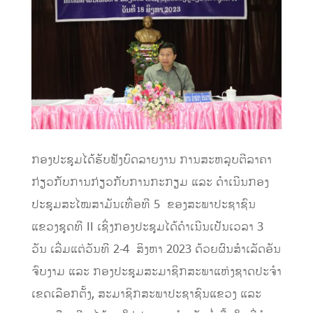
ກອງປະຊຸມໄດ້ຮັບຟັງບົດລາຍງານ ການສະຫລຸບຕີລາຄາ
ກ່ຽວກັບການກ່ຽວກັບການກະກຽມ ແລະ ດຳເນີນກອງ
ປະຊຸມສະໄໝສາມັນເທື່ອທີ 5 ຂອງສະພາປະຊາຊົນ
ແຂວງຊຸດທີ II ເຊິ່ງກອງປະຊຸມໄດ້ດຳເນີນເປັນເວລາ 3
ວັນ ເລີ່ມແຕ່ວັນທີ 2-4 ສິງຫາ 2023 ດ້ວຍຜົນສຳເລັດອັນ
ຈົບງາມ ແລະ ກອງປະຊຸມສະມາຊິກສະພາແຫ່ງຊາດປະຈຳ
ເຂດເລືອກຕັ້ງ, ສະມາຊິກສະພາປະຊາຊົນແຂວງ ແລະ