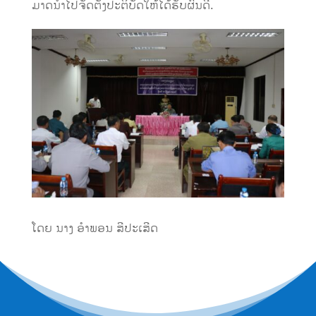
ມາດນໍາໄປຈັດຕັ້ງປະຕິບັດໃຫ້ໄດ້ຮັບຜົນດີ.
ໂດຍ ນາງ ອໍາພອນ ສີປະເສີດ