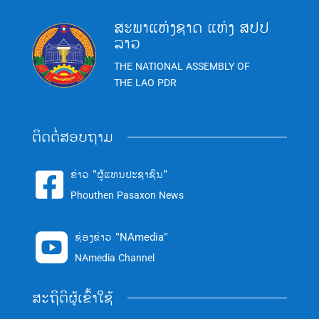
ສະພາແຫ່ງຊາດ ແຫ່ງ ສປປ
ລາວ
THE NATIONAL ASSEMBLY OF
THE LAO PDR
ຕິດຕໍ່ສອບຖາມ
ຂ່າວ "ຜູ້ແທນປະຊາຊົນ"

Phouthen Pasaxon News
ຊ່ອງຂ່າວ "NAmedia"

NAmedia Channel
ສະຖິຕິຜູ້ເຂົ້າໃຊ້