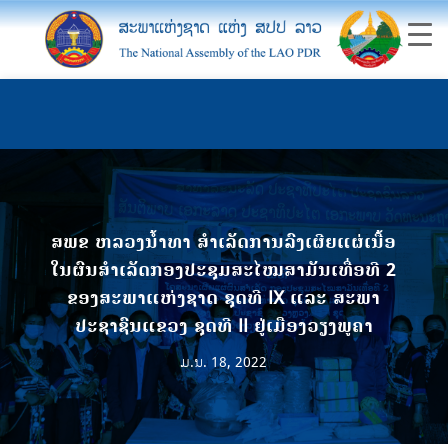
ສພຂ ຫລວງນ້ຳທາ ສຳເລັດການລົງເຜີຍແຜ່ເນື້ອ
ໃນຜົນສຳເລັດກອງປະຊຸມສະໄໝສາມັນເທື່ອທີ 2
ຂອງສະພາແຫ່ງຊາດ ຊຸດທີ IX ແລະ ສະພາ
ປະຊາຊົນແຂວງ ຊຸດທີ II ຢູ່ເມືອງວຽງພູຄາ
ມ.ນ. 18, 2022