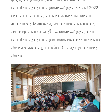
ເຄື່ອນໄຫວວຽກງານຂອງສະພາແຫ່ງຊາດ ປະຈໍາປີ 2022
ຄັ້ງນີ້:ດ້ານນິຕິບັນຍັດ, ດ້ານການຕົກລົງບັນຫາສໍາຄັນ
ພື້ນຖານຂອງປະເທດຊາດ, ດ້ານການຕິດຕາມກວດກາ,
ການສ້າງຄວາມເຂັ້ມແຂງໃຫ້ແກ່ສະພາແຫ່ງຊາດ, ການ
ເຄື່ອນໄຫວວຽກງານຂອງຄະນະສະມາຊິກສະພາແຫ່ງຊາດ
ປະຈໍາເຂດເລືອກຕັ້ງ, ການເຄື່ອນໄຫວວຽກງານການຕ່າງ
ປະເທດ