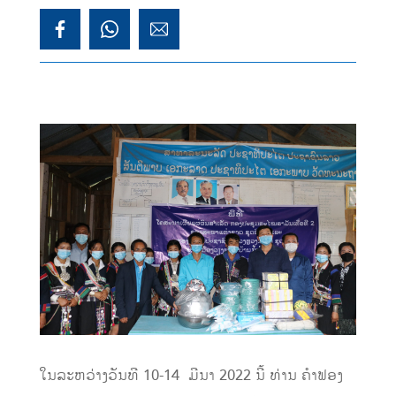
ໃນລະຫວ່າງວັນທີ 10-14 ມີນາ 2022 ນີ້ ທ່ານ ຄຳຟອງ