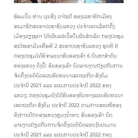
ພ້ອມນັ້ນ ທ່ານ ບຸນຊົງ ວາໄຊຢີ ຮອງເລຂາພັກເມືອງ
ສະມາຊິກສະພາປະຊາຊົນແຂວງ ປະຈຳເຂດເລືອກຕັ້ງ
ເມືອງວຽງພູຄາ ໄດ້ເຜີຍແຜ່ເນື້ອໃນຜົນສໍາເລັດ ກອງປະຊຸມ
ສະໄໝສາມັນເທື່ອທີ 2 ສະພາປະຊາຊົນແຂວງ ຊຸດທີ II
ກອງປະຊຸມໄດ້ພິຈາລະນາຮັບຮອງເອົາ 6 ບັນຫາສໍາຄັນ
ຂອງແຂວງ ດັ່ງນີ້: ຮັບຮອງເອົາ ບົດລາຍງານກ່ຽວກັບການ
ຈັດຕັ້ງປະຕິບັດແຜນພັດທະນາເສດຖະກິດ-ສັງຄົມ
ປະຈຳປີ 2021 ແລະ ແຜນການປະຈຳປີ 2022 ຂອງ
ແຂວງ; ກອງປະຊຸມຍັງໄດ້ຮັບຮອງທິດທາງແຜນພັດທະນາ
ເສດຖະກິດ-ສັງຄົມ ປະຈໍາປີ 2022 ຕາມການສະເໜີຂອງ
ອົງການປົກຄອງແຂວງຫຼວງ​ນ້ຳ​ທາ; ຮັບຮອງເອົາ ບົດ
ລາຍງານກ່ຽວກັບການຈັດຕັ້ງປະຕິບັດແຜນງົບປະມານ
ປະຈຳປີ 2021 ແລະ ແຜນການປະຈຳປີ 2022 ກອງ