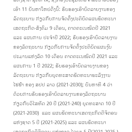
ເອົາ 11 ບັນຫາໃຫຍ່ດັ່ງນີ້: ຮັບຮອງເອົາບົດລາຍງານຂອງ
ລັດຖະບານ ກ່ຽວກັບການຈັດຕັ້ງປະຕິບັດແຜນພັດທະນາ
ເສດຖະກິດ-ສັງຄົມ 9 ເດືອນ, ຄາດຄະເນໝົດປີ 2021
ແລະ ແຜນການ ປະຈຳປີ 2022; ຮັບຮອງເອົາບົດລາຍງານ
ຂອງລັດຖະບານ ກ່ຽວກັບການຈັດຕັ້ງປະຕິບັດແຜນງົບ
ປະມານແຫ່ງລັດ 10 ເດືອນ ຄາດຄະເນໝົດປີ 2021 ແລະ
ແຜນການ 1 ປີ 2022; ຮັບຮອງເອົາບົດລາຍງານຂອງ
ລັດຖະບານ ກ່ຽວກັບຍຸດທະສາດພັດທະນາພະລັງງານ
ໄຟຟ້າ ຂອງ ສປປ ລາວ (2021-2030); ບັນຫາທີ 4 ວ່າ
ດ້ວຍການຮັບຮອງເອົາບົດລາຍງານຂອງລັດຖະບານ
ກ່ຽວກັບວິໄສທັດ 20 ປີ (2021-240) ຍຸດທະສາດ 10 ປີ
(2021-2030) ແລະ ແຜນພັດທະນາເສດຖະກິດດີຈິຕອນ
ແຫ່ງຊາດ 5 ປີ (2021-2025) ແລະ ແຜນພັດທະນາ
ເສດຖະກິດດີຈີຕອນ ແຫ່ງຊາດ ໄລຍະ 5 ປີ(2021-2025 )