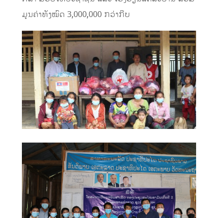
ມູນຄ່າທັງໝົດ 3,000,000 ກວ່າກີບ