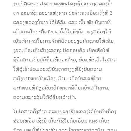
ງານພັກແຂວງ ປະທານສະພາປະຊາຊົນແຂວງຫລວງນໍ້າ
ທາ ສະມາຊິກສະພາແຫ່ງຊາດ ປະຈຳເຂດເລືອກຕັ້ງທີ 3
ແຂວງຫລວງນໍ້າທາ ໄດ້ໂອ້ລົມ ແລະ ເນັ້ນໜັກບັນຫາທີ່
ເຫັນວ່າເປັນປາກົດການຫຍໍ້ທໍ້້ໃນສັງຄົມ, ຮຽກຮ້ອງໃຫ້
ເປັນເຈົ້າການໃນການຈັດຕິບັດລະບຽບກົດໝາຍໃຫ້ເຂັ້ມ
ງວດ, ພ້ອມກັນສ້າງເສດຖະກິດຄອບຄົວ ເພື່ອເຮັດໃຫ້
ຊີວິດການເປັນຢູ່ດີຂຶ້ນເທື່ອລະກ້າວ, ພ້ອມທັງເປີດໂອກາດ
ໃຫ້ຜູ້ເຂົ້າຮ່ວມສະເໜີບັນຫາຕ່າງໆທີ່ຍັງພົບຄວາມ
ຫຍຸ້ງຍາກພາຍໃນເມືອງ, ບ້ານ ເພື່ອນຳສະເໜີຫາ
ພາກສ່ວນທີ່ກ່ຽວຂ້ອງປຶກສາຫາລືຄົ້ນຄວ້າແກ້ໄຂຕາມ
ຄວາມເໝາະສົມໃຫ້ດີຂຶ້ນກວ່າເກົ່າ.
ໃນໂອກາດດັ່ງກ່າວ ສະພາປະຊາຊົນແຂວງໄດ້ນຳເອົາເຄື່ອງ
ຊ່ວຍເຫລືອ ເຊິ່ງມີ ເຄື່ອງໃຊ້ໃນຄົວເຮືອນ ແລະ ເຄື່ອງ
ກິລາ ມອບໃຫ້ປະຊາຊົນ ແລະ ໂຮງຮຽນແຕ່ລະບ້ານ ລວມ