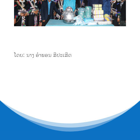
ໂດຍ: ນາງ ອຳພອນ ສີປະເສີດ