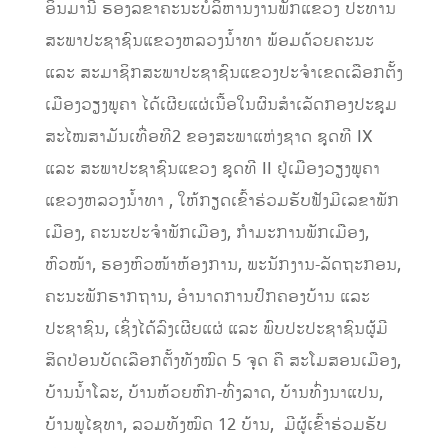
ອິນມານີ ຮອງລຂາຄະນະບໍລິຫານງານພັກແຂວງ ປະທານ
ສະພາປະຊາຊົນແຂວງຫລວງນໍ້າທາ ພ້ອມດ້ວຍຄະນະ
ແລະ ສະມາຊິກສະພາປະຊາຊົນແຂວງປະຈຳເຂດເລືອກຕັ້ງ
ເມືອງວຽງພູຄາ ໄດ້ເຜີຍແຜ່ເນື້ອໃນຜົນສຳເລັດກອງປະຊຸມ
ສະໄໝສາມັນເທື່ອທີ2 ຂອງສະພາແຫ່ງຊາດ ຊຸດທີ IX
ແລະ ສະພາປະຊາຊົນແຂວງ ຊຸດທີ II ຢູ່ເມືອງວຽງພູຄາ
ແຂວງຫລວງນໍ້າທາ , ໃຫ້ກຽດເຂົ້າຮ່ວມຮັບຟັງມີເລຂາພັກ
ເມືອງ, ຄະນະປະຈຳພັກເມືອງ, ກຳມະການພັກເມືອງ,
ຫົວໜ້າ, ຮອງຫົວໜ້າຫ້ອງການ, ພະນັກງານ-ລັດຖະກອນ,
ຄະນະພັກຮາກຖານ, ອຳນາດການປົກຄອງບ້ານ ແລະ
ປະຊາຊົນ, ເຊິ່ງໄດ້ລົງເຜີຍແຜ່ ແລະ ພົບປະປະຊາຊົນຜູ້ມີ
ສິດປ່ອນບັດເລືອກຕັ້ງທັງໝົດ 5 ຈຸດ ຄື ສະໂມສອນເມືອງ,
ບ້ານນ້ຳໂລະ, ບ້ານຫ້ວຍຫົກ-ທົ່ງລາດ, ບ້ານທົ່ງນາແປນ,
ບ້ານພູໄຊທາ, ລວມທັງໝົດ 12 ບ້ານ, ມີຜູ້ເຂົ້າຮ່ວມຮັບ