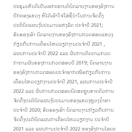
ປະຊຸມເຫັນ​ດີ​ເປັນ​ເອກະ​ພາບ​ຕໍ່ບົດ​ລາຍ​ງານ​ຂອງ​ອົງການ​
ປົກຄອງແຂວງ ທີ່​ໄດ້​ເອົາ​ໃຈ​ໃສ່​ຊີ້ນໍາ​​ໃນການຈັດຕັ້ງ
ປະຕິບັດ​ແຜນ​ງົບປະມານ​ແຫ່ງ​ລັດ ປະຈຳປີ 2021;
ຮັບຮອງເອົາ ບົດລາຍງານຂອງອົງການກວດສອບແຂວງ
ກ່ຽວກັບການເຄື່ອນໄຫວວຽກງານປະຈຳປີ 2021 ,
ແຜນການປະຈຳປີ 2022 ແລະ ຜົນການຕິດຕາມກວດ
ກາຕາມຜົນຂອງການກວດສອບປີ 2019; ບົດລາຍງານ
ຂອງອົງການກວດສອບປະຈຳພາກເໜືອກ່ຽວກັບການ
ເຄື່ອນໄຫວວຽກງານປະຈຳປີ 2021, ແຜນການປະຈຳປີ
2022 ແລະ ຜົນການກວດສອບບົດສະຫຼຸບຂາດຕົວການ
ຈັດຕັ້ງປະຕິບັດແຜນງົບປະມານຂອງແຂວງຫຼວງນໍ້າທາ
ປະຈຳປີ 2020; ຮັບຮອງເອົາ ບົດລາຍງານກ່ຽວກັບການ
ຈັດຕັ້ງປະຕິບັດແຜນກາເຄື່ອນໄຫວວຽກງານ ປະຈໍາປີ
2021 ແລະ ແຜນການປະຈຳປີ 2022 ຂອງອົງການໄອຍະ