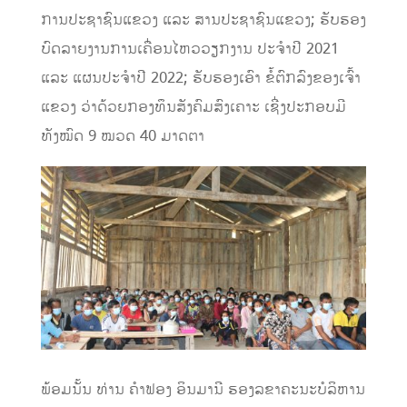
ການປະຊາຊົນແຂວງ ແລະ ສານປະຊາຊົນແຂວງ; ຮັບຮອງ
ບົດລາຍງານການເຄື່ອນໄຫວວຽກງານ ປະຈຳປີ 2021
ແລະ ແຜນປະຈຳປີ 2022; ຮັບຮອງເອົາ ຂໍ້ຕົກລົງຂອງເຈົ້າ
ແຂວງ ວ່າດ້ວຍກອງທຶນສັງຄົມສົງເຄາະ ເຊີ່ງປະກອບມີ
ທັງໝົດ 9 ໝວດ 40 ມາດຕາ
ພ້ອມນັ້ນ ທ່ານ ຄຳຟອງ ອິນມານີ ຮອງລຂາຄະນະບໍລິຫານ