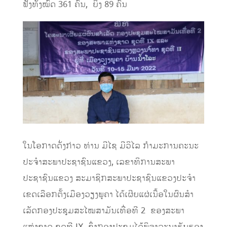
ຟັງທັງໝົດ 361 ຄົນ, ຍິງ 89 ຄົນ
ໃນໂອກາດດັ່ງກ່າວ ທ່ານ ມີໄຊ ມີວິໄລ ກຳມະການຄະນະ
ປະຈຳສະພາປະຊາຊົນແຂວງ, ເລຂາທິການສະພາ
ປະຊາຊົນແຂວງ ສະມາຊິກສະພາປະຊາຊົນແຂວງປະຈຳ
ເຂດເລືອກຕັ້ງເມືອງວຽງພູຄາ ໄດ້ເຜີຍແຜ່ເນື້ອໃນຜົນສໍາ
ເລັດກອງປະຊຸມສະໄໝສາມັນເທື່ອທີ 2 ຂອງສະພາ
ແຫ່ງຊາດ ຊຸດທີ IX, ຊຶ່ງກອງປະຊຸມໄດ້ພິຈາລະນາຮັບຮອງ