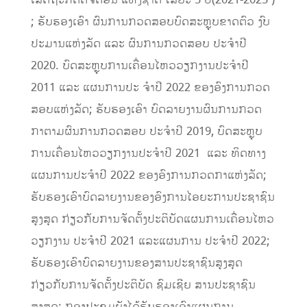
; ຮັບຮອງເອົາ ຜົນການກວດສອບບົດສະຫຼຸບຂາດຕົວ ງົບ
ປະມານແຫ່ງລັດ ແລະ ຜົນການກວດສອບ ປະຈຳປີ
2020. ບົດສະຫຼຸບການເຄື່ອນໄຫວວຽກງານປະຈໍາປີ
2011 ແລະ ແຜນການປະ ຈຳປີ 2022 ຂອງອົງການກວດ
ສອບແຫ່ງລັດ; ຮັບຮອງເອົາ ບົດລາຍງານຜົນການກວດ
ກາຕາມຜົນການກວດສອບ ປະຈໍາປີ 2019, ບົດສະຫຼຸບ
ການເຄື່ອນໄຫວວຽກງານປະຈໍາປີ 2021 ແລະ ທິດທາງ
ແຜນການປະຈໍາປີ 2022 ຂອງອົງການກວດກາແຫ່ງລັດ;
ຮັບຮອງເອົາບົດລາຍງານຂອງອົງການໄອຍະການປະຊາຊົນ
ສູງສຸດ ກ່ຽວກັບການຈັດຕັ້ງປະຕິບັດແຜນການເຄື່ອນໄຫວ
ວຽກງານ ປະຈໍາປີ 2021 ແລະແຜນການ ປະຈໍາປີ 2022;
ຮັບຮອງເອົາບົດລາຍງານຂອງສານປະຊາຊົນສູງສຸດ
ກ່ຽວກັບການຈັດຕັ້ງປະຕິບັດ ຊົມເຊີຍ ສານປະຊາຊົນ
ສູງສຸດ; ກອງປະຊຸມຍັງໄດ້ຮັບຮອງເອົາແຜນການ