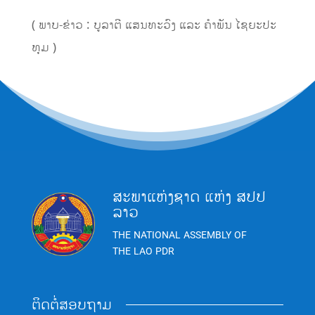
( ພາບ-ຂ່າວ : ບູລາຕີ ແສນທະວົງ ແລະ ຄໍາພັນ ໄຊຍະປະ
ທຸມ )
ສະພາແຫ່ງຊາດ ແຫ່ງ ສປປ
ລາວ
THE NATIONAL ASSEMBLY OF
THE LAO PDR
ຕິດຕໍ່ສອບຖາມ