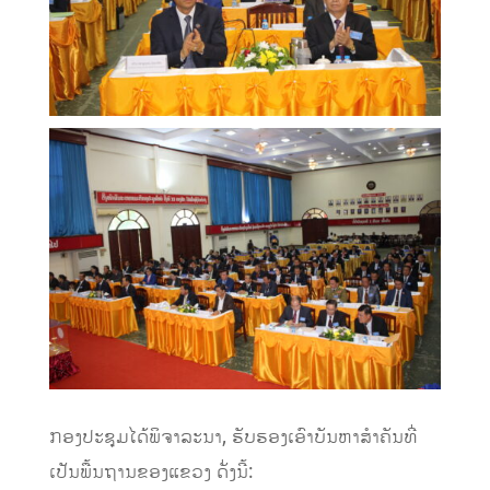
ກອງປະຊຸມໄດ້ພິຈາລະນາ, ຮັບຮອງເອົາບັນຫາສໍາຄັນທີ່
ເປັນພື້ນຖານຂອງແຂວງ ດັ່ງນີ້: