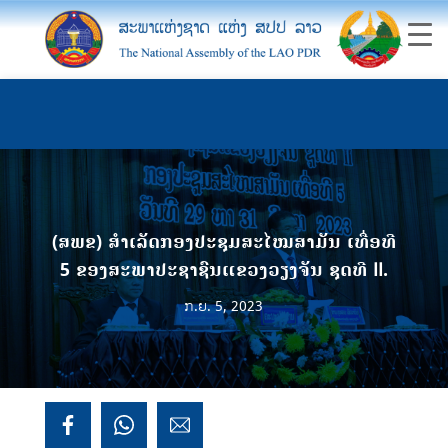
(ສພຂ) ສໍາເລັດກອງປະຊຸມສະໄໝສາມັນ ເທື່ອທີ
5 ຂອງສະພາປະຊາຊົນແຂວງວຽງຈັນ ຊຸດທີ II.
ກ.ຍ. 5, 2023