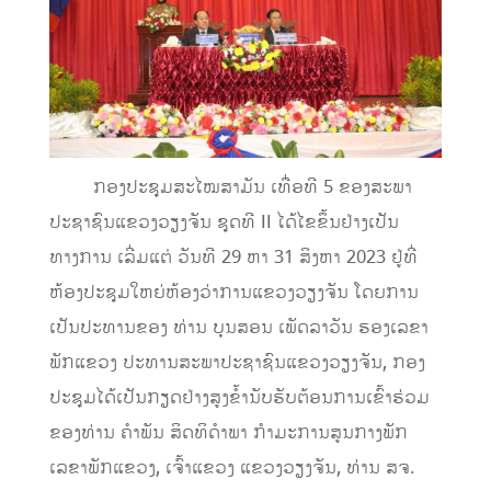
ກອງປະຊຸມສະໄໝສາມັນ ເທື່ອທີ 5 ຂອງສະພາ
ປະຊາຊົນແຂວງວຽງຈັນ ຊຸດທີ II ໄດ້ໄຂຂຶ້ນຢ່າງເປັນ
ທາງການ ເລີ່ມແຕ່ ວັນທີ 29 ຫາ 31 ສິງຫາ 2023 ຢູ່ທີ່
ຫ້ອງປະຊຸມໃຫຍ່ຫ້ອງວ່າການແຂວງວຽງຈັນ ໂດຍການ
ເປັນປະທານຂອງ ທ່ານ ບຸນສອນ ເພັດລາວັນ ຮອງເລຂາ
ພັກແຂວງ ປະທານສະພາປະຊາຊົນແຂວງວຽງຈັນ, ກອງ
ປະຊຸມໄດ້ເປັນກຽດຢ່າງສູງຂໍ້ານັບຮັບຕ້ອນການເຂົ້າຮ່ວມ
ຂອງທ່ານ ຄໍາພັນ ສິດທິດໍາພາ ກໍາມະການສູນກາງພັກ
ເລຂາພັກແຂວງ, ເຈົ້າແຂວງ ແຂວງວຽງຈັນ, ທ່ານ ສຈ.