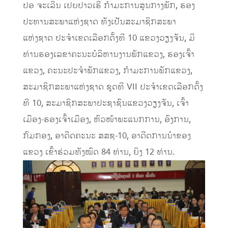
ປອ ຈະເລີນ ເຢຍປາວເຮີ ກໍາມະການສູນກາງພັກ, ຮອງ
ປະທານສະພາແຫ່ງຊາດ ທັງເປັນສະມາຊິກສະພາ
ແຫ່ງຊາດ ປະຈໍາເຂດເລືອກຕັ້ງທີ 10 ແຂວງວຽງຈັນ, ມີ
ທ່ານຮອງເລຂາຄະນະບໍລິຫານງານພັກແຂວງ, ຮອງເຈົ້າ
ແຂວງ, ຄະນະປະຈໍາພັກແຂວງ, ກຳມະການພັກແຂວງ,
ສະມາຊິກສະພາແຫ່ງຊາດ ຊຸດທີ VII ປະຈຳເຂດເລືອກຕັ້ງ
ທີ 10, ສະມາຊິກສະພາປະຊາຊົນແຂວງວຽງຈັນ, ເຈົ້າ
ເມືອງ-ຮອງເຈົ້າເມືອງ, ຫົວໜ້າພະແນກການ, ອົງການ,
ກົມກອງ, ອາດີດຄະນະ ສສຊ-10, ອາດີດການນໍາຂອງ
ແຂວງ ເຂົ້າຮ່ວມທັງໝົດ 84 ທ່ານ, ຍິງ 12 ທ່ານ.