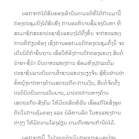
ນອກຈາກໄດ້ຮັບຮອງເອົາບັນດາມະຕິທີ່ໄດ້ກ່າວມານີ້
ກອງປະຊຸມຍັງໄດ້ຮັບຟັງ ການອະທິບາຍຊີ້ແຈງບັນຫາ ທີ່
ສະມາຊິກສະພາປະຊາຊົນແຂວງໄດ້ຕັ້ງຂຶ້ນ ຈາກຂະແໜງ
ການທີ່ກ່ຽວຂ້ອງ ເຊິ່ງການອອກມະຕິກອງປະຊຸມຄັ້ງນີ້ ຈະ
ເປັນນິຕິກໍາພື້ນຖານ ເພື່ອໃຫ້ອົງການປົກຄອງແຂວງ ສືບຕໍ່
ນໍາພາ-ຊີ້ນໍາ ບັນດາຂະແໜງການ ພ້ອມທັງປຸກລະດົມ
ປະຊາຊົນລາວບັນດາເຜົ່າຊາວແຂວງວຽງຈັນ ສູ້ຊົນຜ່ານຜ່າ
ຂໍ້ຫຍຸ້ງຍາກທາງດ້ານເສດຖະກິດ-ການເງິນ, ສືບຕໍ່ຈັດຕັ້ງ
ປະຕິບັດບັນດານະໂຍບາຍ, ມາດຕະການທາງດ້ານ
ເສດຖະກິດ-ສັງຄົມ ໃຫ້ມີປະສິດທິຜົນ ເພື່ອແກ້ໄຂສິ່ງອຸດ
ຕັນໃນການຄຸ້ມຄອງ ແລະ ບໍລິຫານລັດ ໃນຂະແໜງການ
ຕ່າງໆ ໃຫ້ມີຄວາມໂລ່ງລ່ຽນ ຕາມກົດໝາຍກໍານົດໄວ້.
ນອກຈາກນີ້, ໃນໄລຍະດໍາເນີນກອງປະຊຸມສະໄໝ