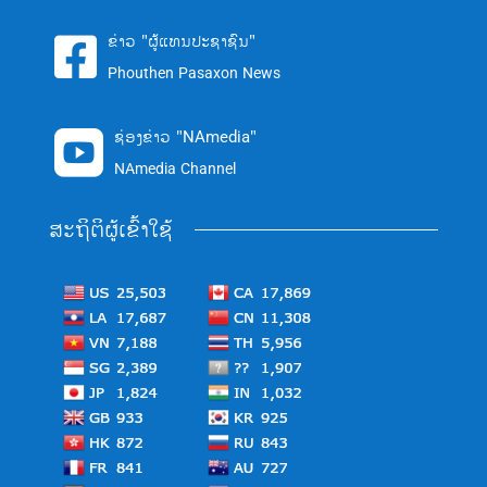
ຂ່າວ "ຜູ້ແທນປະຊາຊົນ"

Phouthen Pasaxon News
ຊ່ອງຂ່າວ "NAmedia"

NAmedia Channel
ສະຖິຕິຜູ້ເຂົ້າໃຊ້