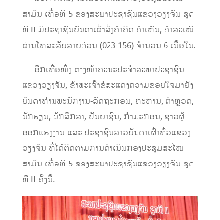
ສາມັນ ເທື່ອທີ 5 ຂອງສະພາປະຊາຊົນແຂວງວຽງຈັນ ຊຸດ
ທີ II ມີປະຊາຊົນບັນດາເຜົ່າສົ່ງຄໍາຄິດ ຄໍາເຫັນ, ຄໍາສະເໜີ
ຜ່ານໂທລະສັບສາຍດ່ວນ (023 156) ຈໍານວນ 6 ເນື້ອໃນ.
ອີກເທື່ອໜຶ່ງ ຕາງໜ້າຄະນະປະຈໍາສະພາປະຊາຊົນ
ແຂວງວຽງຈັນ, ຂ້າພະເຈົ້າຂໍສະແດງຄວາມຂອບໃຈມາຍັງ
ບັນດາທ່ານພະນັກງານ-ລັດຖະກອນ, ທະຫານ, ຕໍາຫຼວດ,
ນັກຮຽນ, ນັກສຶກສາ, ປັນຍາຊົນ, ກໍາມະກອນ, ຊາວຜູ້
ອອກແຮງງານ ແລະ ປະຊາຊົນລາວບັນດາເຜົ່າທົ່ວແຂວງ
ວຽງຈັນ ທີ່ໄດ້ຕິດຕາມການດໍາເນີນກອງປະຊຸມສະໄໝ
ສາມັນ ເທື່ອທີ 5 ຂອງສະພາປະຊາຊົນແຂວງວຽງຈັນ ຊຸດ
ທີ II ຄັ້ງນີ້.