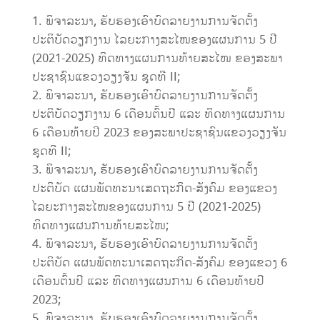
ພິຈາລະນາ, ຮັບຮອງເອົາບົດລາຍງານການຈັດຕັ້ງ
ປະຕິບັດວຽກງານ ໄລຍະກາງສະໄໜຂອງແຜນການ 5 ປີ
(2021-2025) ທິດທາງແຜນການທ້າຍສະໄໜ ຂອງສະພາ
ປະຊາຊົນແຂວງວຽງຈັນ ຊຸດທີ II;
ພິຈາລະນາ, ຮັບຮອງເອົາບົດລາຍງານການຈັດຕັ້ງ
ປະຕິບັດວຽກງານ 6 ເດືອນຕົ້ນປີ ແລະ ທິດທາງແຜນການ
6 ເດືອນທ້າຍປີ 2023 ຂອງສະພາປະຊາຊົນແຂວງວຽງຈັນ
ຊຸດທີ II;
ພິຈາລະນາ, ຮັບຮອງເອົາບົດລາຍງານການຈັດຕັ້ງ
ປະຕິບັດ ແຜນພັດທະນາເສດຖະກິດ-ສັງຄົມ ຂອງແຂວງ
ໄລຍະກາງສະໄໜຂອງແຜນການ 5 ປີ (2021-2025)
ທິດທາງແຜນການທ້າຍສະໄໜ;
ພິຈາລະນາ, ຮັບຮອງເອົາບົດລາຍງານການຈັດຕັ້ງ
ປະຕິບັດ ແຜນພັດທະນາເສດຖະກິດ-ສັງຄົມ ຂອງແຂວງ 6
ເດືອນຕົ້ນປີ ແລະ ທິດທາງແຜນການ 6 ເດືອນທ້າຍປີ
2023;
ພິຈາລະນາ, ຮັບຮອງເອົາບົດລາຍງານການຈັດຕັ້ງ