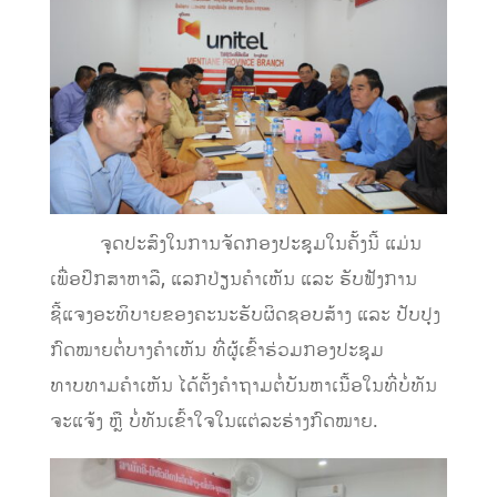
ຈຸດປະສົງໃນການຈັດກອງປະຊຸມໃນຄັ້ງນີ້ ແມ່ນ
ເພື່ອປຶກສາຫາລື, ແລກປ່ຽນຄໍາເຫັນ ແລະ ຮັບຟັງການ
ຊີ້ແຈງອະທິບາຍຂອງຄະນະຮັບຜິດຊອບສ້າງ ແລະ ປັບປຸງ
ກົດໝາຍຕໍ່ບາງຄໍາເຫັນ ທີ່ຜູ້ເຂົ້າຮ່ວມກອງປະຊຸມ
ທາບທາມຄໍາເຫັນ ໄດ້ຕັ້ງຄໍາຖາມຕໍ່ບັນຫາເນື້ອໃນທີ່ບໍ່ທັນ
ຈະແຈ້ງ ຫຼື ບໍ່ທັນເຂົ້າໃຈໃນແຕ່ລະຮ່າງກົດໝາຍ.