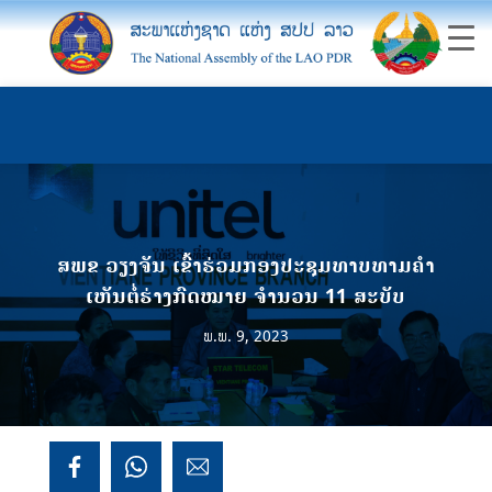
ສພຂ ວຽງຈັນ ເຂົ້າຮ່ວມກອງປະຊຸມທາບທາມຄໍາ
ເຫັນຕໍ່ຮ່າງກົດໝາຍ ຈໍານວນ 11 ສະບັບ
ພ.ພ. 9, 2023