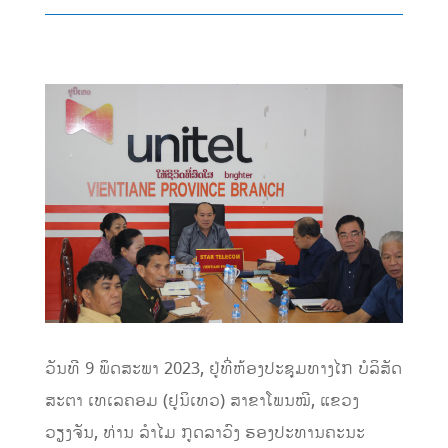
ວັນທີ 9 ພຶດສະພາ 2023, ຢູ່ທີ່ຫ້ອງປະຊຸມທາງໄກ ບໍລິສັດ
ສະຕາ ເທເລຄອມ (ຢູນິເທວ) ສາຂາໂພນໝີ, ແຂວງ
ວຽງຈັນ, ທ່ານ ລໍາໄມ ກູດລາວົງ ຮອງປະທານຄະນະ