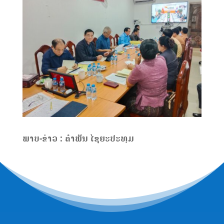
ພາບ-ຂ່າວ : ຄໍາພັນ ໄຊຍະປະທຸມ