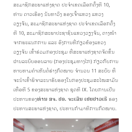
ສະມາຊິກສະພາແຫ່ງຊາດ ປະຈໍາເຂດເລືອກຕັ້ງທີ 10,
ທ່ານ ດາວເຮືອງ ນັນທາວົງ ຮອງເຈົ້າແຂວງ ແຂວງ
ວຽງຈັນ, ສະມາຊິກສະພາແຫ່ງຊາດ ປະຈໍາເຂດເລືອກຕັ້ງ
ທີ 10, ສະມາຊິກສະພາປະຊາຊົນແຂວງວຽງຈັນ, ຕາງໜ້າ
ຈາກພະແນກການ ແລະ ອົງການທີ່ກ່ຽວຂ້ອງແຂວງ
ວຽງຈັນ ເຂົ້າຮ່ວມກອງປະຊຸມ ທີ່ສະພາແຫ່ງຊາດຈັດຂຶ້ນ
ຜ່ານລະບົບອອນລາຍ (ກອງປະຊຸມທາງໄກ) ກ່ຽວກັບການ
ທາບທາມຄໍາເຫັນຕໍ່ຮ່າງກົດໝາຍ ຈໍານວນ 11 ສະບັບ ທີ່
ຈະນໍາເຂົ້າພິຈາລະນາຮັບຮອງໃນກອງປະຊຸມສະໄໝສາມັນ
ເທື່ອທີ 5 ຂອງສະພາແຫ່ງຊາດ ຊຸດທີ IX. ໂດຍການເປັນ
ປະທານຂອງ
ທ່ານ ສຈ. ປອ. ຈະເລີນ ເຢຍປາວເຮີ
ຮອງ
ປະທານສະພາແຫ່ງຊາດ, ປະທານກໍາມາທິການກົດໝາຍ.