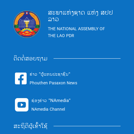
ສະພາແຫ່ງຊາດ ແຫ່ງ ສປປ
ລາວ
THE NATIONAL ASSEMBLY OF
THE LAO PDR
ຕິດຕໍ່ສອບຖາມ
ຂ່າວ "ຜູ້ແທນປະຊາຊົນ"

Phouthen Pasaxon News
ຊ່ອງຂ່າວ "NAmedia"

NAmedia Channel
ສະຖິຕິຜູ້ເຂົ້າໃຊ້