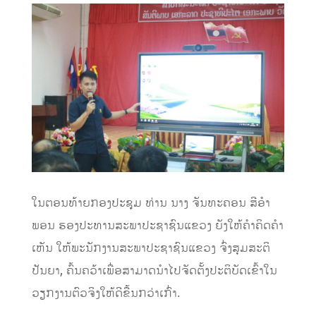
ໃນຕອນທ້າຍກອງປະຊຸມ ທ່ານ ນາງ ຈັນທະຄອນ ສີອໍາ
ພອນ ຮອງປະທານສະພາປະຊາຊົນແຂວງ ຍັງໃຫ້ຄໍາຄິດຄໍາ
ເຫັນ ໃຫ້ພະນັກງານສະພາປະຊາຊົນແຂວງ ຈົ່ງສຸມສະຕິ
ປັນຍາ, ຄົ້ນຄວ້າເພື່ອສາມາດນໍາໄປຈັດຕັ້ງປະຕິບັດເຂົ້າໃນ
ວຽກງານຕົວຈິງໃຫ້ດີຂື້ນກວ່າເກົ່າ.