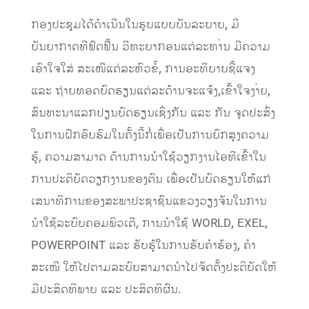
ກອງປະຊຸມໄດ້ດໍາເນີນໃນຮູບແບບບັນລະຍາຍ, ມີ
ບັນຍາກາດທີຟົດຟື້ນ ວີທະຍາກອນແຕ່ລະທາ່ນ ມີຄວາມ
ເອົາໃຈໃສ່ ສະເໜີແຕ່ລະຫົວຂໍ້, ການອະທິບາຍຊີ້ແຈງ
ແລະ ຖ່າຍທອດບົດຮຽນແຕ່ລະດ້ານຈະແຈ້ງ,ເຂົ້າໃຈງາ່ຍ,
ສົນທະນາແລກປຽນບົດຮຽນເຊິ່ງກັນ ແລະ ກັນ ຈຸດປະສົ່ງ
ໃນການຝຶກອົບຮົມໃນຄັ້ງນີ້ກໍ່ເພື່ອເປັນການຍົກສູງຄວາມ
ຮູ້, ຄວາມສາມາດ ດ້ານການນໍາໃຊ້ວຽກງານໄອທີເຂົ້າໃນ
ການປະຕິບັດວຽກງານຂອງຕົນ ເພື່ອເປັນບົດຮຽນໃຫ້ແກ່
ເສນາທິການຂອງສະພາປະຊາຊົນແຂວງວຽງຈັນໃນການ
ນໍາໃຊ້ລະບົບຄອມພິວເຕີ, ການນໍາໃຊ້ WORLD, EXEL,
POWERPOINT ແລະ ຮັບຮູ້ໃນການຮັບຄໍາຮ້ອງ, ຄໍາ
ສະເໜີ ໃຫ້ໄປຕາມລະບົບສາມາດນໍາໄປຈັດຕັ້ງປະຕິບັດໃຫ້
ມີປະສິດທິພາບ ແລະ ປະສິດທິຜົນ.