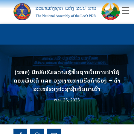
(ສພຂ) ຝຶກອົບຮົມຄວາມຮູ້ພື້ນຖານໃນການນໍາໃຊ້
ຄອມພິມເຕີ ແລະ ວຽກງານການຮັບຄໍາຮ້ອງ – ຄໍາ
ສະເໜີຂອງປະຊາຊົນບັນດາເຜົ່າ
ຕ.ລ. 25, 2023