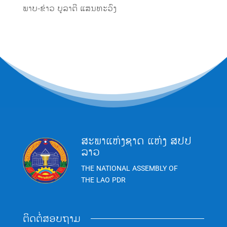
ພາບ-ຂ່າວ ບູລາຕີ ແສນທະວົງ
ສະພາແຫ່ງຊາດ ແຫ່ງ ສປປ
ລາວ
THE NATIONAL ASSEMBLY OF
THE LAO PDR
ຕິດຕໍ່ສອບຖາມ