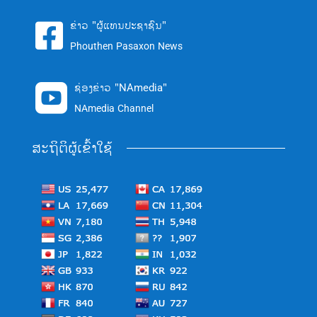
ຂ່າວ "ຜູ້ແທນປະຊາຊົນ"

Phouthen Pasaxon News
ຊ່ອງຂ່າວ "NAmedia"

NAmedia Channel
ສະຖິຕິຜູ້ເຂົ້າໃຊ້