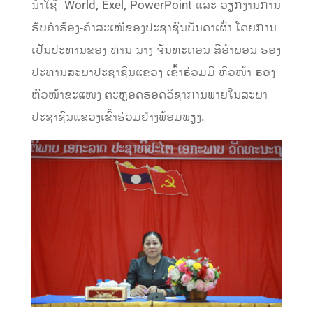
ນໍາໃຊ້ World, Exel, PowerPoint ແລະ ວຽກງານການ
ຮັບຄໍາຮ້ອງ-ຄໍາສະເໜີຂອງປະຊາຊົນບັນດາເຜົ່າ ໂດຍການ
ເປັນປະທານຂອງ ທ່ານ ນາງ ຈັນທະຄອນ ສີອໍາພອນ ຮອງ
ປະທານສະພາປະຊາຊົນແຂວງ ເຂົ້າຮ່ວມມີ ຫົວໜ້າ-ຮອງ
ຫົວໜ້າຂະແໜງ ຕະຫຼອດຮອດວິຊາການພາຍໃນສະພາ
ປະຊາຊົນແຂວງເຂົ້າຮ່ວມຢ່າງພ້ອມພຽງ.