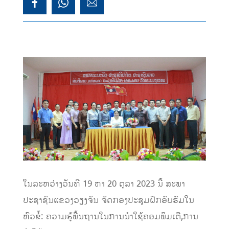
ໃນລະຫວ່າງວັນທີ 19 ຫາ 20 ຕຸລາ 2023 ນີ້ ສະພາ
ປະຊາຊົນແຂວງວຽງຈັນ ຈັດກອງປະຊຸມຝຶກອົບຮົມໃນ
ຫົວຂໍ້: ຄວາມຮູ້ພື້ນຖານໃນການນໍາໃຊ້ຄອມພິມເຕີ,ການ