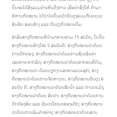
ນັ້ນຈະໄດ້ສັງລວມຄໍາເຫັນດັ່ງກ່າວ ເພື່ອນຳສົ່ງໃຫ້ ກໍາມາ
ທິການກົດໝາຍ ໄດ້ນໍາໄປຄົ້ນຄວ້າປັບປຸງຮ່ວມກັບຄະນະ
ຮັບຜິດ ຊອບສ້າງ ແລະ ປັບປຸງກົດໝາຍຕື່ມ.
ສໍາລັບຮ່າງກົດໝາຍທີ່ນໍາມາທາບທາມ 11 ສະບັບ, ໃນນັ້ນ
ຮ່າງກົດໝາຍສ້າງໃໝ່ 5 ສະບັບຄື: ຮ່າງກົດໝາຍວ່າດ້ວຍ
ການປົກຄອງ; ຮ່າງກົດໝາຍວ່າດ້ວຍການຊົດເຊີຍຄ່າ
ເສຍຫາຍຈາກລັດ; ຮ່າງກົດໝາຍວ່າດ້ວຍອາກອນທີ່ດິນ;
ຮ່າງກົດໝາຍວ່າ ດ້ວຍວຽກງານສາທາລະນະສຸກ; ຮ່າງ
ກົດໝາຍວ່າດ້ວຍການຈັດຫາງານ. ຮ່າງກົດໝາຍປັບປຸງ 6
ສະບັບ ຄື: ຮ່າງກົດໝາຍວ່າດ້ວຍສັດນໍ້າ ແລະ ການປະມົງ;
ຮ່າງກົດໝາຍວ່າດ້ວຍ ສັດປ່າ; ຮ່າງກົດໝາຍວ່າດ້ວຍການ
ປົກປ້ອງສິດ ແລະ ຜົນປະໂຫຍດຂອງເດັກ; ຮ່າງກົດໝາຍ
ວ່າດ້ວຍການພິມຕໍາໜ່າຍ; ຮ່າງກົດໝາຍວ່າດ້ວຍສານ