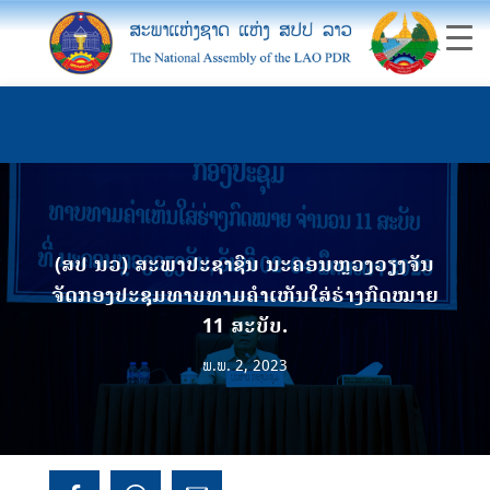
(ສປ ນວ) ສະພາປະຊາຊົນ ນະຄອນຫຼວງວຽງຈັນ
ຈັດກອງປະຊຸມທາບທາມຄໍາເຫັນໃສ່ຮ່າງກົດໝາຍ
11 ສະບັບ.
ພ.ພ. 2, 2023