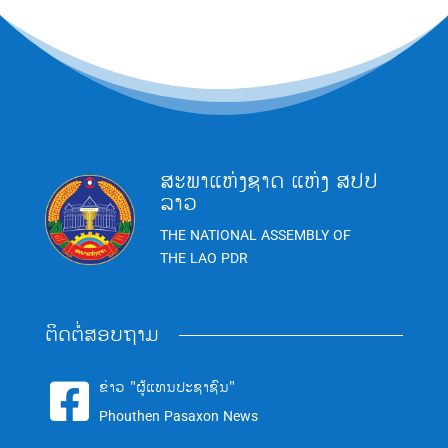
ສະພາແຫ່ງຊາດ ແຫ່ງ ສປປ
ລາວ
THE NATIONAL ASSEMBLY OF
THE LAO PDR
ຕິດຕໍ່ສອບຖາມ
ຂ່າວ "ຜູ້ແທນປະຊາຊົນ"

Phouthen Pasaxon News