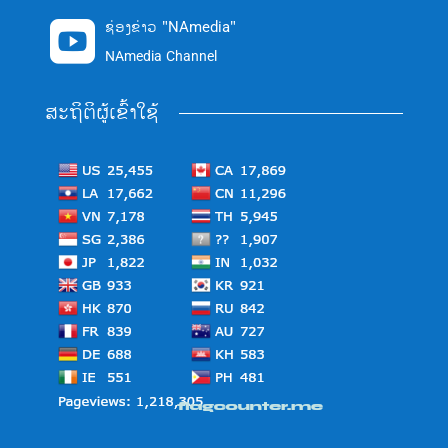
ຊ່ອງຂ່າວ "NAmedia"

NAmedia Channel
ສະຖິຕິຜູ້ເຂົ້າໃຊ້