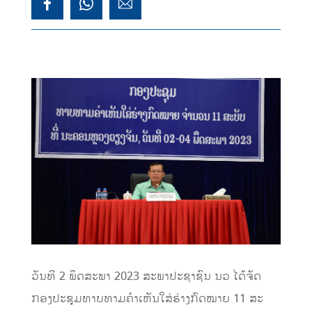
ວັນ​ທີ 2 ພຶດ​ສະ​ພາ 2023 ສະພາປະຊາຊົນ ນວ ໄດ້ຈັດ
ກອງປະຊຸມທາບທາມຄໍາເຫັນໃສ່ຮ່າງກົດໝາຍ 11 ສະ