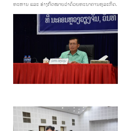
ທະຫານ ແລະ ຮ່າງກົດໝາຍວ່າດ້ວຍທະນາຄານທຸລະກິດ.