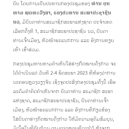
ບັບ ໂດຍການເປັນປະທານກອງປະຊຸມຂອງ
ທ່ານ ບຸນ
ທາມ ພຸດທະວົງສາ, ຮອງປະທານ ສະພາປະຊາຊົນ
ນວ
, ມີບັນດາທ່ານສະມາຊິກສະພາແຫ່ງຊາດ ປະຈໍາເຂດ
ເລືອກຕັ້ງທີ 1, ສະມາຊິກສະພາປະຊາຊົນ ນວ, ບັນດາ
ທ່ານເຈົ້າເມືອງ, ຫົວໜ້າພະແນກການ ແລະ ອົງການທຽບ
ເທົ່າ ເຂົ້າຮ່ວມ.
ກອງປະຊຸມທາບທາມຄໍາເຫັນໃສ່ຮ່າງກົດໝາຍດັ່ງກ່າວ ຈະ
ໄດ້ດຳເນີນແຕ່ ວັນທີ 2-4 ພຶດສະພາ 2023 ທີ່ຫ້ອງວ່າການ
ນະຄອນຫຼວງວຽງຈັນ ເຊິ່ງຈຸດປະສົງກອງປະຊຸມຄັ້ງນີ້ ເພື່ອ
ລະດົມຄໍາຄິດຄໍາເຫັນຈາກ ບັນດາທ່ານ ສະມາຊິກ ສະພາ
ແຫ່ງຊາດ, ສະມາຊິກສະພາປະຊາຊົນ, ບັນດາທ່ານເຈົ້າ
ເມືອງ, ຫົວໜ້າພະແນກການ ແລະ ອົງການທີ່ກ່ຽວຂ້ອງ
ໃສ່ບັນດາຮ່າງກົດໝາຍດັ່ງກ່າວ ໃຫ້ມີຄວາມອຸດົມສົມບູນ,
ມີເນື້ອໃນທີ່ຄົບຖ້ວນ ຕາມຄາດໝາຍທີ່ວາງໄວ້ ຫຼັງຈາກ