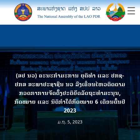
(ສປ ນວ) ຄະນະກຳມະການ ຍຸຕິທຳ ແລະ ປກຊ-
ປກສ ສະພາປະຊາຊົນ ນວ ລົງເຄື່ອນໄຫວຕິດຕາມ
ກວດກາການຈັດຕັ້ງປະຕິບັດລັດຖະທຳມະນູນ,
ກົດໝາຍ ແລະ ນິຕິກຳໃຕ້ກົດໝາຍ 6 ເດືອນຕົ້ນປີ
2023
ມ.ຖ. 5, 2023