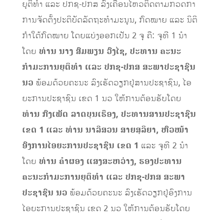
ຍຸຕິທຳ ແລະ ປກຊ-ປກສ ລົງເຄື່ອນໄຫວຕິດຕາມກວດກາ
ການຈັດຕັ້ງປະຕິບັດລັດຖະທຳມະນູນ, ກົດໝາຍ ແລະ ນິຕິ
ກຳໃຕ້ກົດໝາຍ ໂດຍແບ່ງອອກເປັນ 2 ຈຸ ຄື: ຈຸທີ 1 ນຳ
ໂດຍ
ທ່ານ ນາງ ສົມພຽນ ວົງໄຊ, ປະທານ ຄະນະ
ກຳມະການຍຸຕິທຳ ແລະ ປກຊ-ປກສ ສະພາປະຊາຊົນ
ນວ
ພ້ອມດ້ວຍຄະນະ ລົງເຮັດວຽກຢູ່ສານປະຊາຊົນ, ໄອ
ຍະການປະຊາຊົນ ເຂດ 1 ນວ ໃຫ້ການຕ້ອນຮັບໂດຍ
ທ່ານ ກົງເພັດ ລາດບຸນເຮືອງ, ປະທານສານປະຊາຊົນ
ເຂດ 1 ແລະ ທ່ານ ນາລີສວນ ສາຍສຸລິຍາ, ຫົວໜ້າ
ອົງການໄອຍະການປະຊາຊົນ ເຂດ 1
ແລະ ຈຸທີ 2 ນຳ
ໂດຍ
ທ່ານ ຄຳຜອງ ແສງສະຫວ່າງ, ຮອງປະທານ
ຄະນະກຳມະການຍຸຕິທຳ ແລະ ປກຊ-ປກສ ສະພາ
ປະຊາຊົນ ນວ
ພ້ອມດ້ວຍຄະນະ ລົງເຮັດວຽກຢູ່ອົງການ
ໄອຍະການປະຊາຊົນ ເຂດ 2 ນວ ໃຫ້ການຕ້ອນຮັບໂດຍ