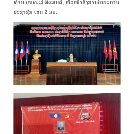
ທ່ານ ບຸນທະວີ ສີແສນດີ, ຫົວໜ້າອົງການໄອຍະການ
ປະຊາຊົນ ເຂດ 2 ນວ.