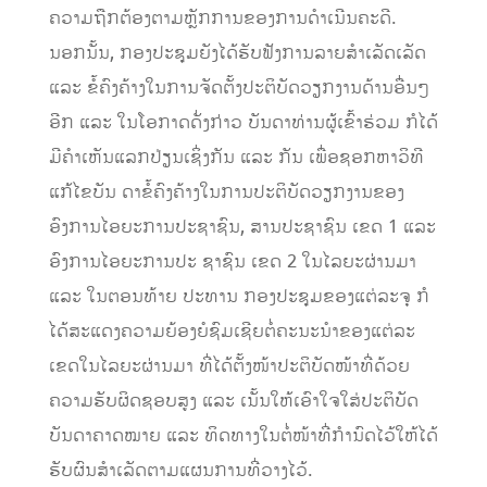
ຄວາມຖືກຕ້ອງຕາມຫຼັກການຂອງການດຳເນີນຄະດີ.
ນອກນັ້ນ, ກອງປະຊຸມຍັງໄດ້ຮັບຟັງການລາຍສຳເລັດເລັດ
ແລະ ຂໍ້ຄົງຄ້າງໃນການຈັດຕັ້ງປະຕິບັດວຽກງານດ້ານອື່ນໆ
ອີກ ແລະ ໃນໂອກາດດັ່ງກ່າວ ບັນດາທ່ານຜູ້ເຂົ້າຮ່ວມ ກໍໄດ້
ມີຄຳເຫັນແລກປ່ຽນເຊິ່ງກັນ ແລະ ກັນ ເພື່ອຊອກຫາວິທີ
ແກ້ໄຂບັນ ດາຂໍ້ຄົງຄ້າງໃນການປະຕິບັດວຽກງານຂອງ
ອົງການໄອຍະການປະຊາຊົນ, ສານປະຊາຊົນ ເຂດ 1 ແລະ
ອົງການໄອຍະການປະ ຊາຊົນ ເຂດ 2 ໃນໄລຍະຜ່ານມາ
ແລະ ໃນຕອນທ້າຍ ປະທານ ກອງປະຊຸມຂອງແຕ່ລະຈຸ ກໍ
ໄດ້ສະແດງຄວາມຍ້ອງຍໍຊົມເຊີຍຕໍ່ຄະນະນຳຂອງແຕ່ລະ
ເຂດໃນໄລຍະຜ່ານມາ ທີ່ໄດ້ຕັ້ງໜ້າປະຕິບັດໜ້າທີ່ດ້ວຍ
ຄວາມຮັບຜິດຊອບສູງ ແລະ ເນັ້ນໃຫ້ເອົາໃຈໃສ່ປະຕິບັດ
ບັນດາຄາດໝາຍ ແລະ ທິດທາງໃນຕໍ່ໜ້າທີ່ກຳນົດໄວ້ໃຫ້ໄດ້
ຮັບຜົນສຳເລັດຕາມແຜນການທີ່ວາງໄວ້.