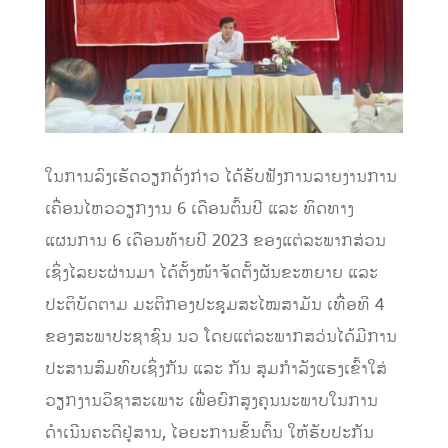
ໃນການລົງເຮັດວຽກດັ່ງກ່າວ ໄດ້ຮັບຟັງການລາຍງານການ
ເຄື່ອນໄຫວວຽກງານ 6 ເດືອນຕົ້ນປີ ແລະ ທິດທາງ
ແຜນການ 6 ເດືອນທ້າຍປີ 2023 ຂອງແຕ່ລະພາກສ່ວນ
ເຊິ່ງໄລຍະຜ່ານມາ ໄດ້ຕັ້ງໜ້າຈັດຕັ້ງຜັນຂະຫຍາຍ ແລະ
ປະຕິບັດຕາມ ມະຕິກອງປະຊຸມສະໄໝສາມັນ ເທື່ອທີ 4
ຂອງສະພາປະຊາຊົນ ນວ ໂດຍແຕ່ລະພາກສວ່ນໄດ້ມີການ
ປະສານສົມທົບເຊິ່ງກັນ ແລະ ກັນ ສຸມກຳລັງແຮງເຂົ້າໃສ່
ວຽກງານວິຊາສະເພາະ ເພື່ອຍົກສູງຄຸນນະພາບໃນການ
ດຳເນີນຄະດີຢູ່ສານ, ໄອຍະການຂັ້ນຕົ້ນ ໃຫ້ຮັບປະກັນ