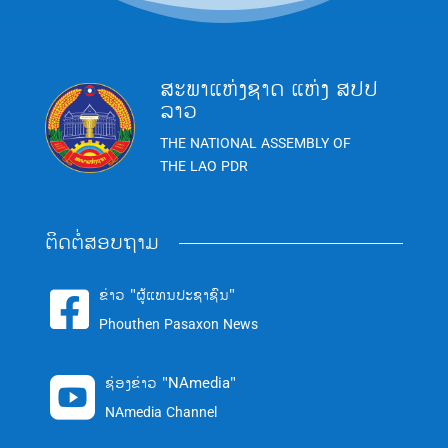
ສະພາແຫ່ງຊາດ ແຫ່ງ ສປປ
ລາວ
THE NATIONAL ASSEMBLY OF
THE LAO PDR
ຕິດຕໍ່ສອບຖາມ
ຂ່າວ "ຜູ້ແທນປະຊາຊົນ"

Phouthen Pasaxon News
ຊ່ອງຂ່າວ "NAmedia"

NAmedia Channel