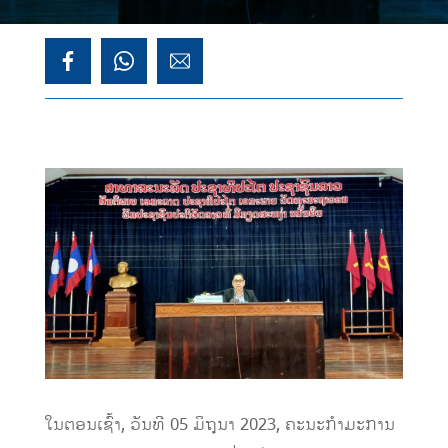
ໃນຕອນເຊົ້າ, ວັນທີ 05 ມິຖຸນາ 2023, ຄະນະກຳມະການ