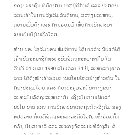
ຂອງປະຊາຊົນ ທີ່ຕ້ອງການຢາກຢູ່ດີກິນດີ ແລະ ປະກອບ
ສ່ວນເຂົ້າໃນການສົ່ງເສີມສັນຕິພາບ, ສະຖຽນລະພາບ,
ຄວາມໝັ້ນຄົງ ແລະ ການຮ່ວມມື ເພື່ອການພັດທະນາ
ແບບຍືນຍົງໃນທົ່ວໂລກ.
ທ່ານ ປອ. ໄຊສົມພອນ ພົມວິຫານ ໄດ້ກ່າວວ່າ: ນັບແຕ່ໄດ້
ເຂົ້າເປັນສະມາຊິກສະຫະພັນລັດຖະສະພາສາກົນ ໃນ
ວັນທີ 04 ເມສາ 1990 ເປັນເວລາ 34 ປີ, ສະພາແຫ່ງຊາດ
ລາວ ໄດ້ຕັ້ງໜ້າເຂົ້າຮ່ວມການເຄື່ອນໄຫວຢ່າງຫ້າວຫັນ ໃນ
ກອງປະຊຸມໃຫຍ່ ແລະ ກອງປະຊຸມລະດັບຕ່າງໆຂອງ
ສະຫະພັນລັດຖະສະພາສາກົນ ເຊິ່ງເປັນການເຜີຍແຜ່
ນະໂຍ ບາຍ ແລະ ການພັດທະນາເສດຖະກິດ-ສັງຄົມ ຂອງ
ສປປລາວ ຕໍ່ເວທີລັດຖະສະພາລະດັບໂລກ; ເຂົ້າຮ່ວມຄົ້ນ
ຄວ້າ, ປຶກສາຫາລື ແລະ ສະແດງທັດສະນະທີ່ສ້າງສັນ ຕໍ່