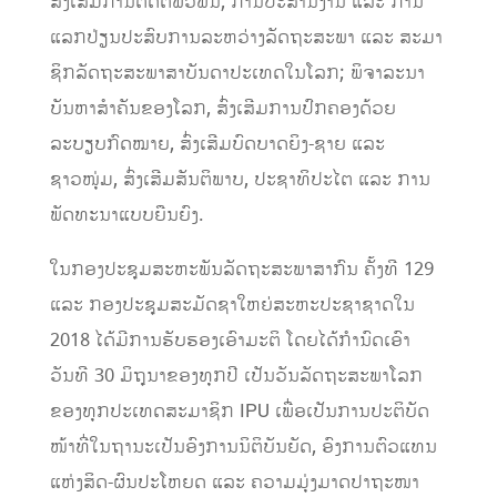
ສົ່ງເສີມການຕິດຕໍ່ພົວພັນ, ການປະສານງານ ແລະ ການ
ແລກປ່ຽນປະສົບການລະຫວ່າງລັດຖະສະພາ ແລະ ສະມາ
ຊິກລັດຖະສະພາສາບັນດາປະເທດໃນໂລກ; ພິຈາລະນາ
ບັນຫາສຳຄັນຂອງໂລກ, ສົ່ງເສີມການປົກຄອງດ້ວຍ
ລະບຽບກົດໝາຍ, ສົ່ງເສີມບົດບາດຍິງ-ຊາຍ ແລະ
ຊາວໜຸ່ມ, ສົ່ງເສີມສັນຕິພາບ, ປະຊາທິປະໄຕ ແລະ ການ
ພັດທະນາແບບຍືນຍົງ.
ໃນກອງປະຊຸມສະຫະພັນລັດຖະສະພາສາກົນ ຄັ້ງທີ 129
ແລະ ກອງປະຊຸມສະມັດຊາໃຫຍ່ສະຫະປະຊາຊາດໃນ
2018 ໄດ້ມີການຮັບຮອງເອົາມະຕິ ໂດຍໄດ້ກໍານົດເອົາ
ວັນທີ 30 ມິຖຸນາຂອງທຸກປີ ເປັນວັນລັດຖະສະພາໂລກ
ຂອງທຸກປະເທດສະມາຊິກ IPU ເພື່ອເປັນການປະຕິບັດ
ໜ້າທີ່ໃນຖານະເປັນອົງການນິຕິບັນຍັດ, ອົງການຕົວແທນ
ແຫ່ງສິດ-ຜົນປະໂຫຍດ ແລະ ຄວາມມຸ່ງມາດປາຖະໜາ