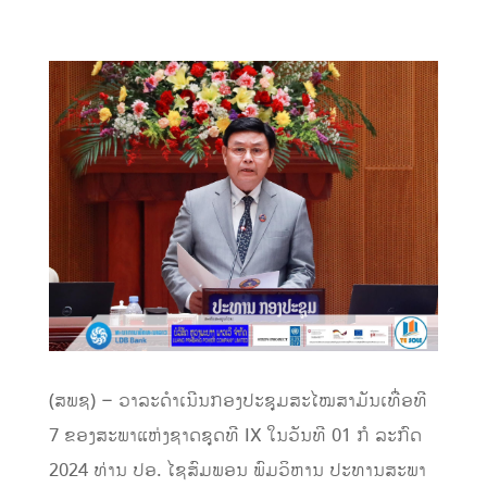
(ສພຊ) – ວາລະດຳເນີນກອງປະຊຸມສະໄໝສາມັນເທື່ອທີ
7 ຂອງສະພາແຫ່ງຊາດຊຸດທີ IX ໃນວັນທີ 01 ກໍ ລະກົດ
2024 ທ່ານ ປອ. ໄຊສົມພອນ ພົມວິຫານ ປະທານສະພາ