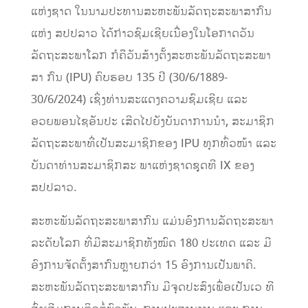
ແຫ່ງຊາດ ໃນນາມປະທານສະຫະພັນລັດຖະສະພາສາກົນ
ແຫ່ງ ສປປລາວ ໄດ້ກ່າວຊົມເຊີຍເນື່ອງໃນໂອກາດວັນ
ລັດຖະສະພາໂລກ ກໍຄືວັນສ້າງຕັ້ງສະຫະພັນລັດຖະສະພາ
ສາ ກົນ (IPU) ຄົບຮອບ 135 ປີ (30/6/1889-
30/6/2024) ເຊິ່ງທ່ານສະແດງຄວາມຊົມເຊີຍ ແລະ
ອວຍພອນໄຊອັນປະ ເສີດໄປຍັງບັນດາການນໍາ, ສະມາຊິກ
ລັດຖະສະພາທີ່ເປັນສະມາຊິກຂອງ IPU ທຸກທົ່ວໜ້າ ແລະ
ບັນດາທ່ານສະມາຊິກສະ ພາແຫ່ງຊາດຊຸດທີ IX ຂອງ
ສປປລາວ.
ສະຫະພັນລັດຖະສະພາສາກົນ ແມ່ນອົງການລັດຖະສະພາ
ລະດັບໂລກ ທີ່ມີສະມາຊິກທັງໝົດ 180 ປະເທດ ແລະ ມີ
ອົງການຈັດຕັ້ງສາກົນຫຼາຍກວ່າ 15 ອົງການເປັນພາຄີ.
ສະຫະພັນລັດຖະສະພາສາກົນ ມີຈຸດປະສົງເພື່ອເປັນເວ ທີ