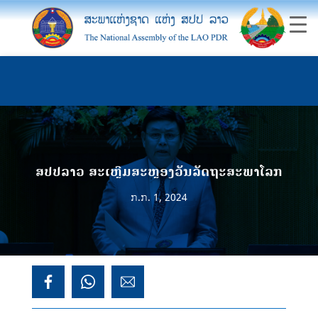
ສປປລາວ ສະເຫຼີມສະຫຼອງວັນລັດຖະສະພາໂລກ
ກ.ກ. 1, 2024