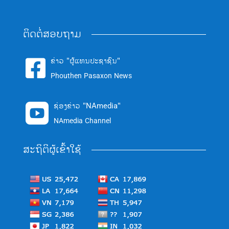
ຕິດຕໍ່ສອບຖາມ
ຂ່າວ "ຜູ້ແທນປະຊາຊົນ"

Phouthen Pasaxon News
ຊ່ອງຂ່າວ "NAmedia"

NAmedia Channel
ສະຖິຕິຜູ້ເຂົ້າໃຊ້