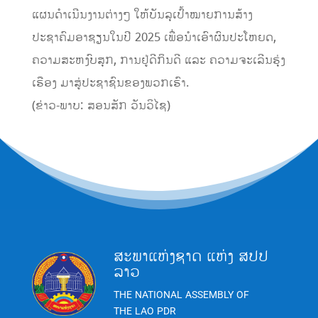
ແຜນດຳເນີນງານຕ່າງໆ ໃຫ້ບັນລຸເປົ້າໝາຍການສ້າງ
ປະຊາຄົມອາຊຽນໃນປີ 2025 ເພື່ອນຳເອົາຜົນປະໂຫຍດ,
ຄວາມສະຫງົບສຸກ, ການຢູ່ດີກິນດີ ແລະ ຄວາມຈະເລີນຮຸ່ງ
ເຮືອງ ມາສູ່ປະຊາຊົນຂອງພວກເຮົາ.
(ຂ່າວ-ພາບ: ສອນສັກ ວັນວິໄຊ)
ສະພາແຫ່ງຊາດ ແຫ່ງ ສປປ
ລາວ
THE NATIONAL ASSEMBLY OF
THE LAO PDR