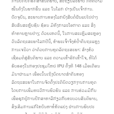
ການປົກປັກຮັກສາສັນຕິພາບ, ສະຖຽນລະພາບ ກໍຄືຄວາມ
ໝັ້ນຄົງໃນພາກພື້ນ ແລະ ໃນໂລກ ຢ່າງເປັນເຈົ້າການ.
ປັດຈຸບັນ, ສະພາບການຂອງໂລກຍັງສືບຕໍ່ຜັນແປໄປຢ່າງ
ສັບສົນສະຫຼັບຊັບ ຊ້ອນ ມີທັງກາລະໂອກາດ ແລະ ສິ່ງ
ທ້າທາຍຫຼາຍຢ່າງ; ດ້ວຍເຫດນີ້, ໃນການສະເຫຼີມສະຫຼອງ
ວັນລັດຖະສະພາໂລກປີນີ້, ຂ້າພະເຈົ້າຈຶ່ງຂໍຢ້ຳຄືນຖະແຫຼງ
ການເຈນີວາ ວ່າດ້ວຍການທູດລັດຖະສະພາ: ສ້າງຂົວ
ເຊື່ອມຕໍ່ສູ່ສັນຕິພາບ ແລະ ຄວາມເຂົ້າອົກເຂົ້າໃຈ, ທີ່ໄດ້
ຮັບຮອງໃນກອງປະຊຸມໃຫຍ່ IPU ຄັ້ງທີ 148 ເມື່ອເດືອນ
ມີນາຜ່ານມາ ເພື່ອເນັ້ນເຖິງບົດບາດສຳຄັນຂອງ
ລັດຖະສະພາໃນການຈັດຕັ້ງປະຕິບັດວຽກງານການທູດ
ໂດຍການເພີ່ມທະວີການພົວພັນ ແລະ ການຮ່ວມມືກັນ
ເພື່ອຊຸກຍູ້ການປຶກສາຫາລືກ່ຽວກັບຂະບວນສັນຕິພາບ,
ສົ່ງເສີມການແກ້ໄຂບັນຫາຂໍ້ຂັດແຍ່ງ ຜ່ານການພົບປະ