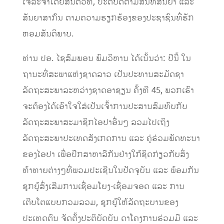
ເຈລະຈາໂດຍສັນຕິວິທີ, ປະຕິບັດຕາມສົນທິສັນຍາ ແລະ
ສັນຍາສາກົນ ຕາມຄວາມຮຽກຮ້ອງຂອງປະຊາຊົນທີ່ຮັກ
ຫອມສັນຕິພາບ.
ທ່ານ ປອ. ໄຊສົມພອນ ພົມວິຫານ ໄດ້ເນັ້ນວ່າ: ປີນີ້ ໃນ
ຖານະທີ່ສະພາແຫ່ງຊາດລາວ ເປັນປະທານສະມັດຊາ
ລັດຖະສະພາລະຫວ່າງຊາດອາຊຽນ ຄັ້ງທີ 45, ພວກເຮົາ
ຈະຕ້ອງໄດ້ເອົາໃຈໃສ່ເປັນເຈົ້າການປະສານສົມທົບກັບ
ລັດຖະສະພາສະມາຊິກໄອປາອື່ນໆ ລວມໄປເຖິງ
ລັດຖະສະພາປະເທດສັງເກດການ ແລະ ຄູ່ຮ່ວມພັດທະນາ
ຂອງໄອປາ ເພື່ອປຶກສາຫາລືກັນຢ່າງໃກ້ຊິດກ່ຽວກັບສິ່ງ
ທ້າທາຍຕ່າງໆທີ່ພວມປະເຊີນໃນປັດຈຸບັນ ແລະ ພ້ອມກັນ
ຊຸກຍູ້ສົ່ງເສີມການເຊື່ອມໂຍງ-ເຊື່ອມຈອດ ແລະ ການ
ເຕີບໂຕແບບກວມລວມ, ຊຸກຍູ້ໃຫ້ລັດຖະບານຂອງ
ປະເທດຕົນ ຈັດຕັ້ງປະຕິບັດບັນ ດາໂຄງການຮ່ວມມື ແລະ