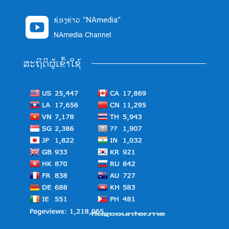
ຊ່ອງຂ່າວ "NAmedia"

NAmedia Channel
ສະຖິຕິຜູ້ເຂົ້າໃຊ້