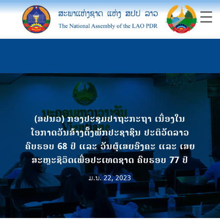
(ສປນວ) ກອງປະຊຸມປາຖະກະຖາ ເນື່ອງໃນ
ໂອກາດວັນສ້າງຕັ້ງພັກປະຊາຊົນ ປະຕິວັດລາວ
ຄົບຮອບ 68 ປີ ແລະ ວັນຜູ້ເສຍອົງຄະ ແລະ ເສຍ
ສະຫຼະຊີວິດເພື່ອປະເທດຊາດ ຄົບຮອບ 77 ປີ
ມ.ນ. 22, 2023