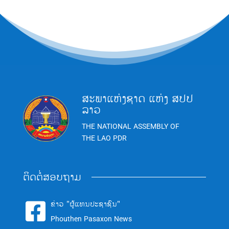
ສະພາແຫ່ງຊາດ ແຫ່ງ ສປປ
ລາວ
THE NATIONAL ASSEMBLY OF
THE LAO PDR
ຕິດຕໍ່ສອບຖາມ
ຂ່າວ "ຜູ້ແທນປະຊາຊົນ"

Phouthen Pasaxon News