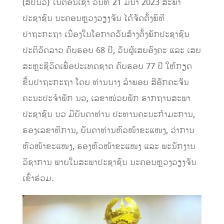
(ສປນວ) ໃນຕອນເຊົ້າ ວັນທີ 21 ມີນາ 2023 ສະພາ
ປະຊາຊົນ ນະຄອນຫຼວງວຽງຈັນ ໄດ້ຈັດຕັ້ງພິທີ
ປາຖະກະຖາ ເນື່ອງໃນໂອກາດວັນສ້າງຕັ້ງພັກປະຊາຊົນ
ປະຕິວັດລາວ ຄົບຮອບ 68 ປີ, ວັນຜູ້ເສຍອົງຄະ ແລະ ເສຍ
ສະຫຼະຊີວິດເພື່ອປະເທດຊາດ ຄົບຮອບ 77 ປີ ໃຫ້ກຽດ
ຂື້ນປາຖະກະຖາ ໂດຍ ທ່ານນາງ ລຳພອຍ ສີອັກຄະຈັນ
ຄະນະປະຈຳພັກ ນວ, ເລຂາໜ່ວຍພັກ ຮາກຖານສະພາ
ປະຊາຊົນ ນວ ມີບັນດາທ່ານ ປະທານຄະນະກຳມະການ,
ຮອງເລຂາທິການ, ບັນດາທ່ານຫົວໜ້າຂະແໜງ, ວ່າການ
ຫົວໜ້າຂະແໜງ, ຮອງຫົວໜ້າຂະແໜງ ແລະ ພະນັກງານ
ວິຊາການ ພາຍໃນສະພາປະຊາຊົນ ນະຄອນຫຼວງວຽງຈັນ
ເຂົ້າຮ່ວມ.