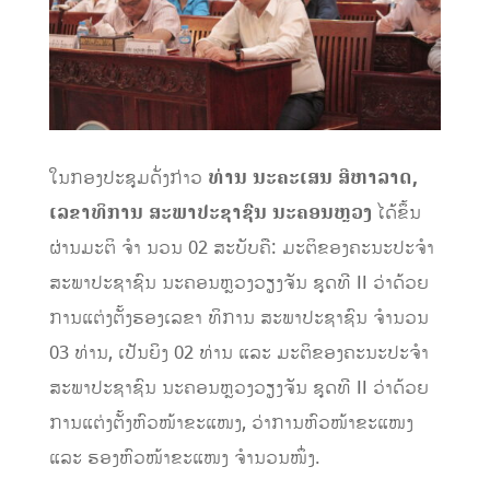
ໃນກອງປະຊຸມດັ່ງກ່າວ
ທ່ານ ນະຄະເສນ ສີຫາລາດ,
ເລຂາທິການ ສະພາປະຊາຊົນ ນະຄອນຫຼວງ
ໄດ້ຂຶ້ນ
ຜ່ານມະຕິ ຈຳ ນວນ 02 ສະບັບຄື: ມະຕິຂອງຄະນະປະຈຳ
ສະພາປະຊາຊົນ ນະຄອນຫຼວງວຽງຈັນ ຊຸດທີ II ວ່າດ້ວຍ
ການແຕ່ງຕັ້ງຮອງເລຂາ ທິການ ສະພາປະຊາຊົນ ຈຳນວນ
03 ທ່ານ, ເປັນຍິງ 02 ທ່ານ ແລະ ມະຕິຂອງຄະນະປະຈຳ
ສະພາປະຊາຊົນ ນະຄອນຫຼວງວຽງຈັນ ຊຸດທີ II ວ່າດ້ວຍ
ການແຕ່ງຕັ້ງຫົວໜ້າຂະແໜງ, ວ່າການຫົວໜ້າຂະແໜງ
ແລະ ຮອງຫົວໜ້າຂະແໜງ ຈຳນວນໜຶ່ງ.