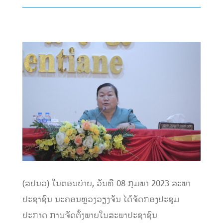
(ສປນວ) ໃນຕອນບ່າຍ, ວັນທີ 08 ກຸມພາ 2023 ສະພາ
ປະຊາຊົນ ນະຄອນຫຼວງວຽງຈັນ ໄດ້ຈັດກອງປະຊຸມ
ປະກາດ ການຈັດຕັ້ງພາຍໃນສະພາປະຊາຊົນ