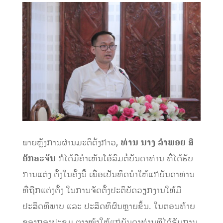
ພາຍຫຼັງການຜ່ານມະຕິດັ່ງກ່າວ,
ທ່ານ ນາງ ລຳພອຍ ສີ
ອັກຄະຈັນ
ກໍໄດ້ມີຄຳເຫັນໂອ້ລົມຕໍ່ບັນດາທ່ານ ທີ່ໄດ້ຮັບ
ການແຕ່ງ ຕັ້ງໃນຄັ້ງນີ້ ເພື່ອເປັນທິດນຳໃຫ້ແກ່ບັນດາທ່ານ
ທີ່ຖືກແຕ່ງຕັ້ງ ໃນການຈັດຕັ້ງປະຕິບັດວຽກງານໃຫ້ມີ
ປະສິດທິພາບ ແລະ ປະສິດທິຜົນຫຼາຍຂຶ້ນ. ໃນຕອນທ້າຍ
ຂອງກອງປະຊຸມ ຕາງໜ້າໃຫ້ແກ່ບັນດາທ່ານທີໄດ້ຮັບການ