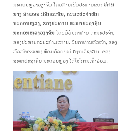
ນະຄອນຫຼວງວຽງຈັນ ໂດຍການເປັນປະທານຂອງ
ທ່ານ
ນາງ ລຳພອຍ ສີອັກຄະຈັນ,
ຄະນະປະຈຳພັກ
ນະຄອນຫຼວງ, ຮອງປະທານ ສະພາປະຊາຊົນ
ນະຄອນຫຼວງວຽງຈັນ
ໂດຍມີບັນດາທ່ານ ຄະນະປະຈໍາ,
ຮອງປະທານຄະນະກຳມະການ, ບັນດາທ່ານຫົວໜ້າ, ຮອງ
ຫົວໜ້າຂະແໜງ ພ້ອມດ້ວຍພະນັກງານວິຊາການ ຂອງ
ສະພາປະຊາຊົນ ນະຄອນຫຼວງ ໄດ້ໃຫ້ການເຂົ້າຮ່ວມ.