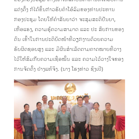
ແຕ່ງຕັ້ງ ກໍໄດ້ຂຶ້ນກ່າວຮັບຄຳໂອ້ລົມຂອງທ່ານປະທານ
ກອງປະຊຸມ ໂດຍໃຫ້ຄຳສັນຍາວ່າ ຈະສຸມສະຕິປັນຍາ,
ເຫື່ອແຮງ, ຄວາມຮູ້ຄວາມສາມາດ ແລະ ປະ ສົບການຂອງ
ຕົນ ເຂົ້າໃນການປະຕິບັດໜ້າທີ່ວຽກງານດ້ວຍຄວາມ
ຮັບຜິດຊອບສູງ ແລະ ມີຜົນສຳເລັດຕາມຄາດໝາຍທີ່ວາງ
ໄວ້ໃຫ້ສົມກັບຄວາມເຊື່ອໝັ້ນ ແລະ ຄວາມໄວ້ວາງໃຈຂອງ
ການຈັດຕັ້ງ ຢ່າງແທ້ຈິງ. (ນາງ ໂຮງທ່າວ ຊົງເຢີ)