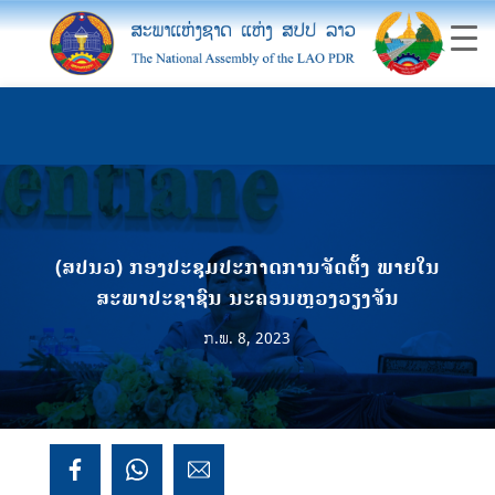
(ສປນວ) ກອງປະຊຸມປະກາດການຈັດຕັ້ງ ພາຍໃນ
ສະພາປະຊາຊົນ ນະຄອນຫຼວງວຽງຈັນ
ກ.ພ. 8, 2023