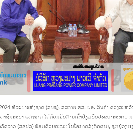
າ 2024 ທີ່ສະພາແຫ່ງຊາດ (ສພຊ), ສະຫາຍ ຮສ. ປອ. ລິນຄຳ ດວງສະຫ
້ງມະຫາຊົນສະພາ ແຫ່ງຊາດ ໄດ້ຕ້ອນຮັບການເຂົ້າຢ້ຽມພົບປະຂອງສະຫາຍ
ຕິວັດລາວ (ສຊປລ) ພ້ອມດ້ວຍຄະນະ ໃນໂອກາດລົງຕິດຕາມ, ຊຸກຍູ້ວ