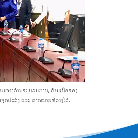
້ອມທາງດ້ານຂະບວນການ, ດ້ານເນື້ອຂອງ
ຈຸດປະສົງ ແລະ ຄາດໝາຍທີ່ວາງໄວ້.