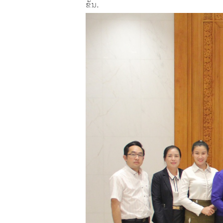
ຂັ້ນ.