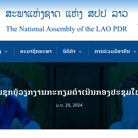
ງ
ສະມາຊິກສະພາ
ນິຕິກຳ
ການຮ່ວມມືສາກົນ
ຊຸກຍູ້ວຽກງານກະກຽມດຳເນີນກອງປະຊຸມໃຫຍ່
ມ.ນ. 20, 2024