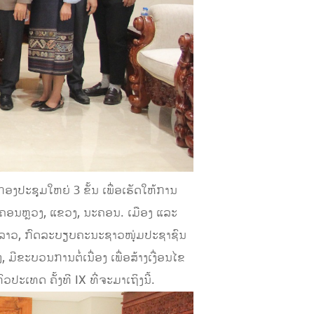
ງປະຊຸມໃຫຍ່ 3 ຂັ້ນ ເພື່ອເຮັດໃຫ້ການ
ຄອນຫຼວງ, ແຂວງ, ນະຄອນ. ເມືອງ ແລະ
ດ ລາວ, ກົດລະບຽບຄະນະຊາວໜຸ່ມປະຊາຊົນ
ີຂະບວນການຕໍ່ເນື່ອງ ເພື່ອສ້າງເງື່ອນໄຂ
ເທດ ຄັ້ງທີ IX ທີ່ຈະມາເຖິງນີ້.