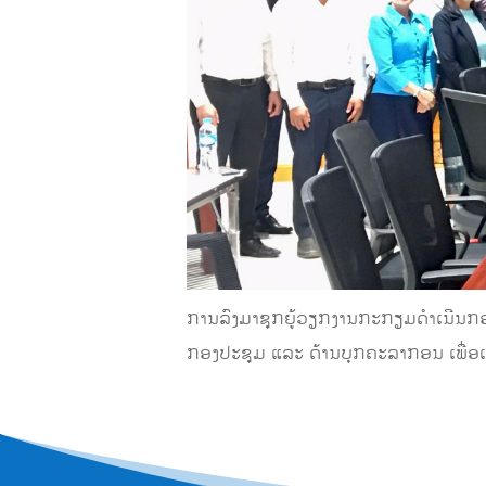
ການລົງມາຊຸກຍູ້ວຽກງານກະກຽມດຳເນີນກອງປ
ກອງປະຊຸມ ແລະ ດ້ານບຸກຄະລາກອນ ເພື່ອເ