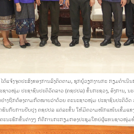
ໄດ້ແຈ້ງຈຸດປະສົງຂອງການລົງຕິດຕາມ, ຊຸກຍູ້ວຽກງານກະ ກຽມດຳເນີນກອ
າວໜຸ່ມ ປະຊາຊົນປະຕິວັດລາວ (ຄຊປປລ) ຂັ້ນກະຊວງ, ອົງການ, ນະ
ດຢ່າງຖືກຕ້ອງຕາມກົດໝາຍວ່າດ້ວຍ ຄະນະຊາວໜຸ່ມ ປະຊາຊົນປະຕິວັ
ພັນກັບການປັບປຸງ ຄຊປປລ ແຕ່ລະຂັ້ນ ໃຫ້ມີຄວາມໜັກແໜ້ນເຂັ້ມແຂງ, ມ
ະນະພັກຂັ້ນຕ່າງໆ ກໍຄືການກະກຽມກອງປະຊຸມໃຫຍ່ຜູ້ແທນຊາວໜຸ່ມທົ່ວປະ