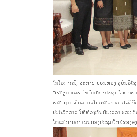
ໃນໂອກາດນີ້, ສະຫາຍ ນວນທອງ ສຸວັນວິໄຊ 
ກະກຽມ ແລະ ດຳເນີນກອງປະຊຸມໃຫຍ່ຄະນະຊ
ຮາກ ຖານ ມີຄວາມເປັນເອກະພາບ, ປະຕິບັ
ປະຕິວັດລາວ ໃຫ້ທ່ວງທັນກັບເວລາ ແລະ ຕິດ
ໃຫ້ແກ່ການດຳ ເນີນກອງປະຊຸມໃຫຍ່ຂອງອົງຄ