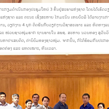
ງານກະກຽມດຳເນີນກອງປະຊຸມໃຫຍ່ 3 ຂັ້ນຢູ່ສະພາແຫ່ງຊາດ ໂດຍໄດ້ເຮັ
ຫ່ງຊາດ ແລະ ຄະນະ ເຊິ່ງສະຫາຍ ໄກມະນິນ ເທບບົວລີ ໄດ້ລາຍງານກາ
ນ, ວຽກງານ 4 ບຸກ ຕິດພັນກັບວຽກງານວິຊາສະເພາະ ແລະ ທິດທາງແ
ລະ ໜ່ວຍຊາວໜຸ່ມຮາກ ຖານພາຍໃນ ສພຊ. ສະຫາຍ ນວນທອງ ສຸວັນວິໄຊ
ບັນຫາຢາເສບຕິດ, ຄ່ານິຍົມຂອງຊາວໜຸ່ມ. ຈາກນັ້ນ, ກໍໄດ້ພ້ອມກັນປະກອ
ງສອດຄ່ອງ ແລະ ແທດເໝາະ, ທັນເວລາ.