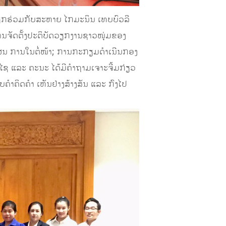
ດວຽກຮ່ວມກັບສະຫາຍ ໄກມະນິນ ເທບບົວລີ
ນຈັດຕັ້ງປະຕິບັດວຽກງານຊາວໜຸ່ມຂອງ
ຜນ ການໃນຕໍ່ໜ້າ; ການກະກຽມດຳເນີນກອງ
 ແລະ ຄະນະ ໄດ້ມີຄຳຖາມເຈາະຈີ້ມກ່ຽວ
ບຄຳຄິດຄຳ ເຫັນຢ່າງສ້າງສັນ ແລະ ກົງໄປ