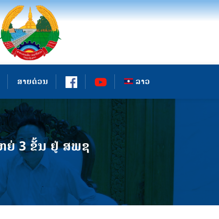
ສາຍດ່ວນ
ລາວ
 3 ຂັ້ນ ຢູ່ ສພຊ