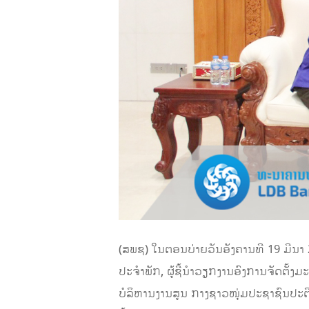
(ສພຊ) ໃນຕອນບ່າຍວັນອັງຄານທີ 19 ມີນ
ປະຈຳພັກ, ຜູ້ຊີ້ນຳວຽກງານອົງການຈັດຕັ
ບໍລິຫານງານສູນ ກາງຊາວໜຸ່ມປະຊາຊົນປະ