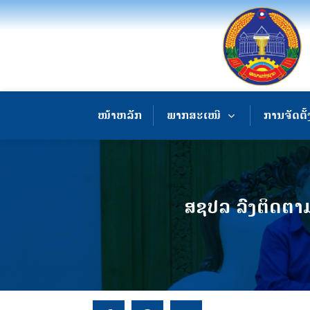
ໜ້າຫລັກ
ພາກສະເໜີ
ການຈັດຕັ້
ສຊປລ ລົງຕິດຕາມ