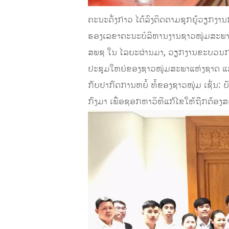
ຄະນະດັ່ງກ່າວ ໄດ້ລົງຕິດຕາມຊຸກຍູ້ວຽກ
ຮອງເລຂາຄະນະບໍລິຫານງານຊາວໜຸ່ມສະພາແ
ສພຊ ໃນ ໄລຍະຜ່ານມາ, ວຽກງານຂະບວນກາ
ປະຊຸມໃຫຍ່ຂອງຊາວໜຸ່ມສະພາແຫ່ງຊາດ ແ
ກັບປາກົດການຫຍໍ້ ທໍ້ຂອງຊາວໜຸ່ມ ເຊັ່ນ: 
ກົງມາ ເພື່ອຊອກຫາວິທີແກ້ໄຂໃຫ້ຖືກຕ້ອ