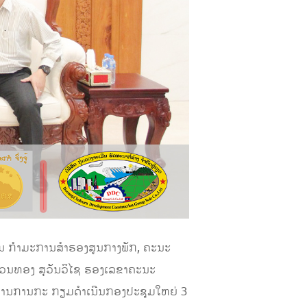
ວັນ ກຳມະການສຳຮອງສູນກາງພັກ, ຄະນະ
 ນວນທອງ ສຸວັນວິໄຊ ຮອງເລຂາຄະນະ
ຽກງານການກະ ກຽມດຳເນີນກອງປະຊຸມໃຫຍ່ 3