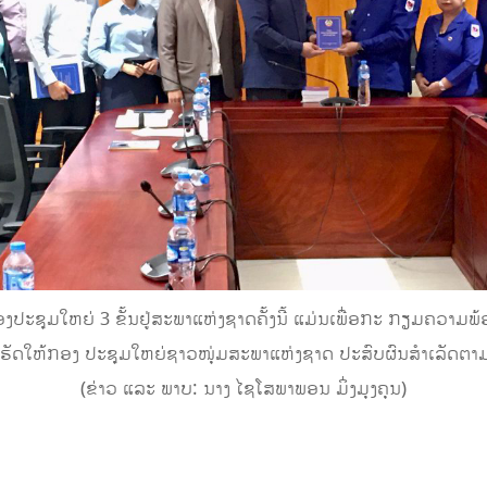
ະຊຸມໃຫຍ່ 3 ຂັ້ນຢູ່ສະພາແຫ່ງຊາດຄັ້ງນີ້ ແມ່ນເພື່ອກະ ກຽມຄວາມພ
ຮັດໃຫ້ກອງ ປະຊຸມໃຫຍ່ຊາວໜຸ່ມສະພາແຫ່ງຊາດ ປະສົບຜົນສຳເລັດຕາມ
(ຂ່າວ ແລະ ພາບ: ນາງ ໄຊໂສພາພອນ ມິ່ງມຸງຄຸນ)