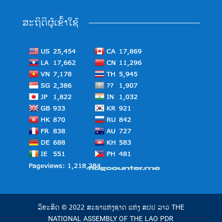
ສະຖິຕິຜູ້ເຂົ້າໃຊ້
ລິຂະສິດ © 2022 ສະພາແຫ່ງຊາດ ແຫ່ງ ສປປ ລາວ THE
NATIONAL ASSEMBLY OF THE LAO PDR