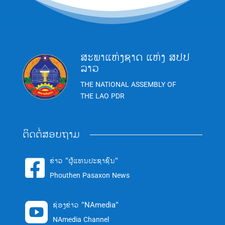
ສະພາແຫ່ງຊາດ ແຫ່ງ ສປປ
ລາວ
THE NATIONAL ASSEMBLY OF
THE LAO PDR
ຕິດຕໍ່ສອບຖາມ
ຂ່າວ "ຜູ້ແທນປະຊາຊົນ"

Phouthen Pasaxon News
ຊ່ອງຂ່າວ "NAmedia"

NAmedia Channel