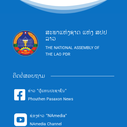
ສະພາແຫ່ງຊາດ ແຫ່ງ ສປປ
ລາວ
THE NATIONAL ASSEMBLY OF
THE LAO PDR
ຕິດຕໍ່ສອບຖາມ
ຂ່າວ "ຜູ້ແທນປະຊາຊົນ"

Phouthen Pasaxon News
ຊ່ອງຂ່າວ "NAmedia"

NAmedia Channel