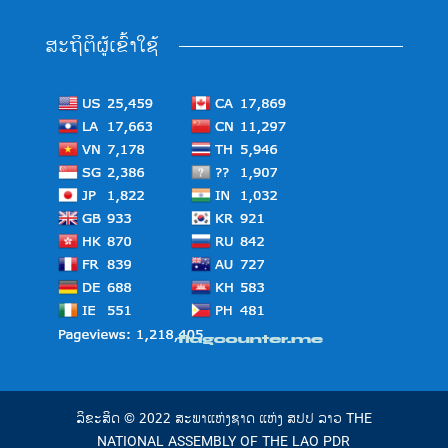
ສະຖິຕິຜູ້ເຂົ້າໃຊ້
ລິຂະສິດ © 2022 ສະພາແຫ່ງຊາດ ແຫ່ງ ສປປ ລາວ THE
NATIONAL ASSEMBLY OF THE LAO PDR