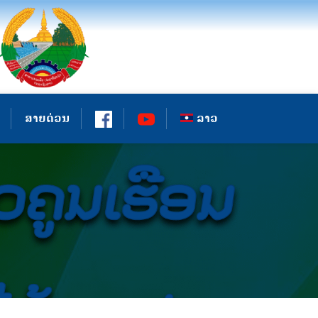
ສາຍດ່ວນ
ລາວ