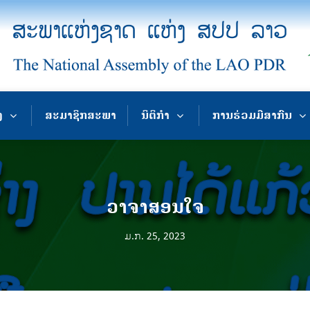
ງ
ສະມາຊິກສະພາ
ນິຕິກຳ
ການຮ່ວມມືສາກົນ
ວາຈາສອນໃຈ
ມ.ກ. 25, 2023