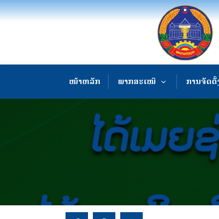
ໜ້າຫລັກ
ພາກສະເໜີ
ການຈັດຕັ້