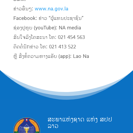
ຂ່າວອື່ນໆ:
www.na.gov.la
Facebook: ຂ່າວ “ຜູ້ແທນປະຊາຊົນ”
ຊ່ອງຢູທູບ (youTube): NA media
ສົນໃຈລົງໂຄສະນາ ໂທ: 021 454 563
ຕິດຕໍ່ນັກຂ່າວ ໂທ: 021 413 522
ຫຼື ສົ່ງຂໍ້ຄວາມທາງແອັບ (app): Lao Na
ສະພາແຫ່ງຊາດ ແຫ່ງ ສປປ
ລາວ