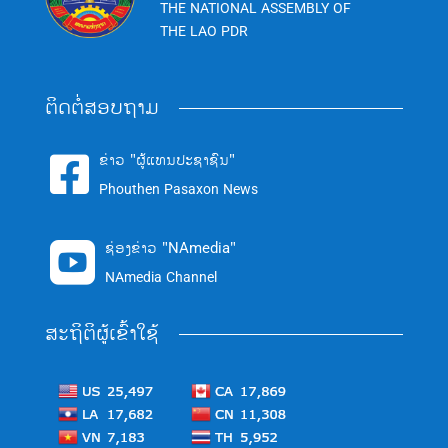
THE NATIONAL ASSEMBLY OF
THE LAO PDR
ຕິດຕໍ່ສອບຖາມ
ຂ່າວ "ຜູ້ແທນປະຊາຊົນ"

Phouthen Pasaxon News
ຊ່ອງຂ່າວ "NAmedia"

NAmedia Channel
ສະຖິຕິຜູ້ເຂົ້າໃຊ້