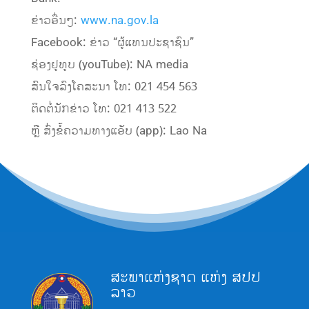
ຂ່າວອື່ນໆ:
www.na.gov.la
Facebook: ຂ່າວ “ຜູ້ແທນປະຊາຊົນ”
ຊ່ອງຢູທູບ (youTube): NA media
ສົນໃຈລົງໂຄສະນາ ໂທ: 021 454 563
ຕິດຕໍ່ນັກຂ່າວ ໂທ: 021 413 522
ຫຼື ສົ່ງຂໍ້ຄວາມທາງແອັບ (app): Lao Na
ສະພາແຫ່ງຊາດ ແຫ່ງ ສປປ
ລາວ