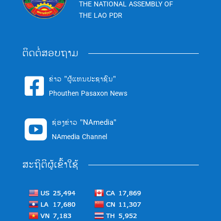
THE NATIONAL ASSEMBLY OF
THE LAO PDR
ຕິດຕໍ່ສອບຖາມ
ຂ່າວ "ຜູ້ແທນປະຊາຊົນ"

Phouthen Pasaxon News
ຊ່ອງຂ່າວ "NAmedia"

NAmedia Channel
ສະຖິຕິຜູ້ເຂົ້າໃຊ້