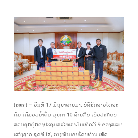
(ສພຊ) – ວັນທີ 17 ມິຖຸນາຜ່ານມາ, ບໍລິສັດລາວໂທລະ
ຄົມ ໄດ້ມອບນ້ຳດື່ມ ມູນຄ່າ 10 ລ້ານກີບ ເພື່ອປະກອບ
ສ່ວນຊຸກຍູ້ກອງປະຊຸມສະໄໝສາມັນເທື່ອທີ 9 ຂອງສະພາ
ແຫ່ງຊາດ ຊຸດທີ IX, ຕາງໜ້າມອບໂດຍທ່ານ ເພັດ