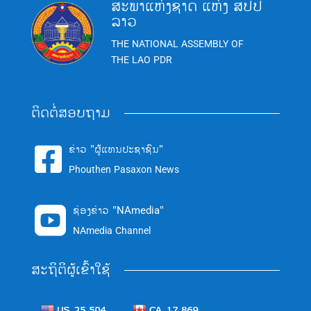
ສະພາແຫ່ງຊາດ ແຫ່ງ ສປປ
ລາວ
THE NATIONAL ASSEMBLY OF
THE LAO PDR
ຕິດຕໍ່ສອບຖາມ
ຂ່າວ "ຜູ້ແທນປະຊາຊົນ"

Phouthen Pasaxon News
ຊ່ອງຂ່າວ "NAmedia"

NAmedia Channel
ສະຖິຕິຜູ້ເຂົ້າໃຊ້