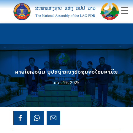
ລາວໂທລະຄົມ ອຸປະຖຳກອງປະຊຸມສະໄໝສາມັນ
ມ.ຖ. 19, 2025