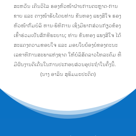
ສະຫວັນ ເຄີນວິໄລ ຮອງຫົວໜ້າຝ່າຍການຕະຫຼາດ-ການ
ຂາຍ ແລະ ຕາງໜ້າຮັບໂດຍທ່ານ ຂັນທອງ ແພງສີໃຈ ຮອງ
ຫົວໜ້າກົມບໍລິ ຫານ-ພິທິການ ເຊິ່ງມີພາກສ່ວນກ່ຽວຂ້ອງ
ເຂົ້າຮ່ວມເປັນສັກຂີພະຍານ; ທ່ານ ຂັນທອງ ແພງສີໃຈ ໄດ້
ສະແດງຄວາມຂອບໃຈ ແລະ ມອບໃບຍ້ອງຍໍຂອງຄະນະ
ເລຂາທິການສະພາແຫ່ງຊາດ ໃຫ້ບໍລິສັດລາວໂທລະຄົມ ທີ່
ມີຜົນງານດີເດັ່ນໃນການປະກອບສ່ວນອຸປະຖຳໃນຄັ້ງນີ້.
(ນາງ ອາລິນ ສຸພິມມະປະດິດ)