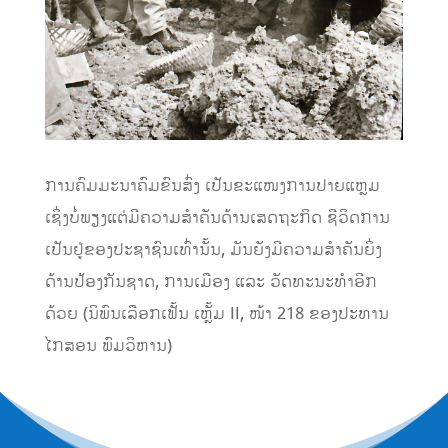
ການຄົມມະນາຄົມຂົນສົ່ງ ເປັນຂະແໜງການປາຍແຫຼມ
ເຊິ່ງບໍ່ພຽງແຕ່ມີຄວາມສໍາຄັນດ້ານເສດຖະກິດ ຊີວິດການ
ເປັນຢູ່ຂອງປະຊາຊົນເທົ່ານັ້ນ, ມັນຍັງມີຄວາມສໍາຄັນຍິ່ງ
ດ້ານປ້ອງກັນຊາດ, ການເມືອງ ແລະ ວັດທະນະທໍາອີກ
ດ້ວຍ (ນິພົນເລືອກເຟັ້ນ ເຫຼັ້ມ II, ໜ້າ 218 ຂອງປະທານ
ໄກສອນ ພົມວິຫານ)