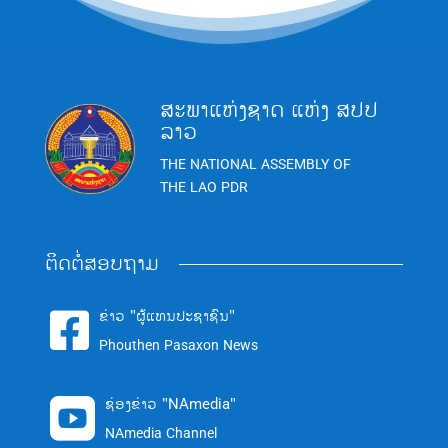
ສະພາແຫ່ງຊາດ ແຫ່ງ ສປປ
ລາວ
THE NATIONAL ASSEMBLY OF
THE LAO PDR
ຕິດຕໍ່ສອບຖາມ
ຂ່າວ "ຜູ້ແທນປະຊາຊົນ"

Phouthen Pasaxon News
ຊ່ອງຂ່າວ "NAmedia"

NAmedia Channel