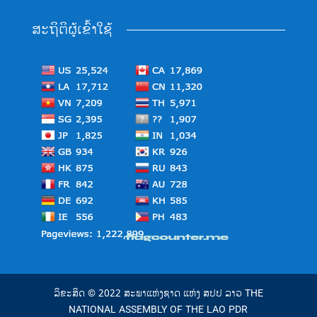
ສະຖິຕິຜູ້ເຂົ້າໃຊ້
ລິຂະສິດ © 2022 ສະພາແຫ່ງຊາດ ແຫ່ງ ສປປ ລາວ THE
NATIONAL ASSEMBLY OF THE LAO PDR