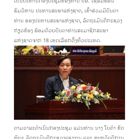
ເປັນປະທານກອງປະຊຸມຂອງທ່ານ ປອ. ໄຊສົມພອນ
ພົມວິຫານ ປະທານສະພາແຫ່ງຊາດ, ເຂົ້າຮ່ວມມີບັນດາ
ທ່ານ ຮອງປະທານສະພາແຫ່ງຊາດ, ລັດຖະມົນຕີກະຊວງ
ກ່ຽວຂ້ອງ ພ້ອມດ້ວຍບັນດາທ່ານສະມາຊິກສະພາ
ແຫ່ງຊາດຈາກ 18 ເຂດເລືອກຕັ້ງທົ່ວປະເທດ.
ຕາມວາລະດໍາເນີນກອງປະຊຸມ ແມ່ນທ່ານ ນາງ ໃບຄໍາ ຂັດ
ທິຍະ ລັດຖະມົນຕີກະຊວງແຮງງານ ແລະ ສະຫວັດດີການ