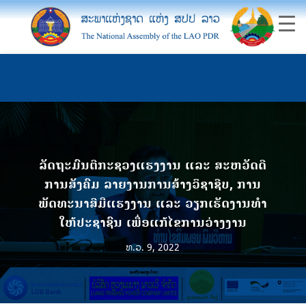
ລັດຖະມົນຕີກະຊວງແຮງງານ ແລະ ສະຫວັດດີ
ການສັງຄົມ ລາຍງານການສ້າງວິຊາຊີບ, ການ
ພັດທະນາສີມືແຮງງານ ແລະ ວຽກເຮັດງານທໍາ
ໃຫ້ປະຊາຊົນ ເພື່ອແກ້ໄຂການວ່າງງານ
ທ.ວ. 9, 2022