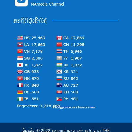
NAmedia Channel
ສະຖິຕິຜູ້ເຂົ້າໃຊ້
ລິຂະສິດ © 2022 ສະພາແຫ່ງຊາດ ແຫ່ງ ສປປ ລາວ THE