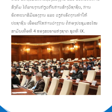
ສັງຄົມ ໄດ້ລາຍງານກ່ຽວກັບການສ້າງວິຊາຊີບ, ການ
ພັດທະນາສີມືແຮງງານ ແລະ ວຽກເຮັດງານທໍາໃຫ້
ປະຊາຊົນ ເພື່ອແກ້ໄຂການວ່າງງານ ຕໍ່ກອງປະຊຸມສະໄໝ
ສາມັນເທື່ອທີ 4 ຂອງສະພາແຫ່ງຊາດ ຊຸດທີ IX.