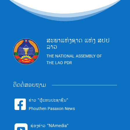
ສະພາແຫ່ງຊາດ ແຫ່ງ ສປປ
ລາວ
THE NATIONAL ASSEMBLY OF
THE LAO PDR
ຕິດຕໍ່ສອບຖາມ
ຂ່າວ "ຜູ້ແທນປະຊາຊົນ"

Phouthen Pasaxon News
ຊ່ອງຂ່າວ "NAmedia"
