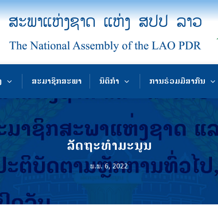
ງ
ສະມາຊິກສະພາ
ນິຕິກຳ
ການຮ່ວມມືສາກົນ
ລັດຖະທຳມະນູນ
ພ.ພ. 6, 2022