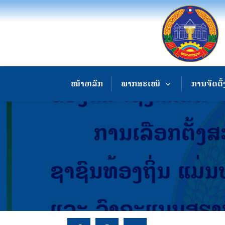
ໜ້າຫລັກ
ພາກສະເໜີ
ການຈັດຕັ້