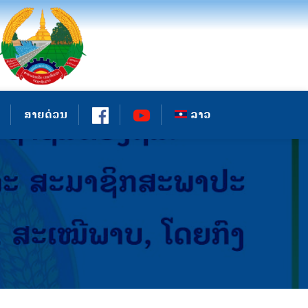
ສາຍດ່ວນ
ລາວ