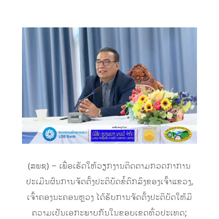
(ສພຊ) – ເພື່ອເຮັດໃຫ້ວຽກງານຕິດຕາມກວດກາການ
ປະເມີນຜົນການຈັດຕັ້ງປະຕິບັດຂໍ້ຕົກລົງຂອງເຈົ້າແຂວງ,
ເຈົ້າຄອງນະຄອນຫຼວງ ໄດ້ຮັບການຈັດຕັ້ງປະຕິບັດໃຫ້ມີ
ຄວາມເປັນເອກະພາບກັນໃນຂອບເຂດທົ່ວປະເທດ;