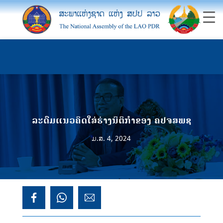
ລະດົມແນວຄິດໃສ່ຮ່າງນິຕິກໍາຂອງ ຄປຈສພຊ
ມ.ສ. 4, 2024