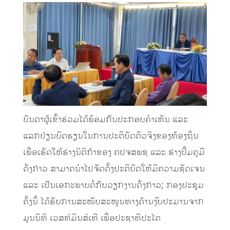
ບັນດາຜູ້ເຂົ້າຮ່ວມໄດ້ພ້ອມກັນປະກອບຄໍາເຫັນ ແລະ
ແລກປ່ຽນບົດຮຽນໃນການປະຕິບັດຕົວຈິງຂອງທ້ອງຖິ່ນ
ເພື່ອເຮັດໃຫ້ຮ່າງນິຕິກໍາຂອງ ຄປຈສພຊ ແລະ ຮ່າງປຶ້ມຄູມື
ດັ່ງກ່າວ ສາມາດນໍາໄປຈັດຕັ້ງປະຕິບັດໃຫ້ມີຄວາມຊັດເຈນ
ແລະ ເປັນເອກະພາບຕໍ່ກັບວຽກງານດັ່ງກ່າວ; ກອງປະຊຸມ
ຄັ້ງນີ້ ໄດ້ຮັບການສະໜັບສະໜູນທາງດ້ານງົບປະມານຈາກ
ມູນນິທິ ເວສທ໌ມິນສ໌ເທີ ເພື່ອປະຊາທິປະໄຕ