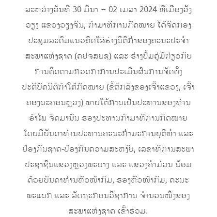
ລະຫວ່າງວັນທີ 30 ມີນາ – 02 ເມສາ 2024 ທີ່ເມືອງວັງ
ວຽງ ແຂວງວຽງຈັນ, ກໍາມາທິການກົດໝາຍ ໄດ້ຈັດກອງ
ປະຊຸມລະດົມແນວຄິດໃສ່ຮ່າງນິຕິກໍາຂອງຄະນະປະຈໍາ
ສະພາແຫ່ງຊາດ (ຄປຈສພຊ) ແລະ ຮ່າງປຶ້ມຄູ່ມືກ່ຽວກັບ
ການຕິດຕາມກວດກາການປະເມີນຜົນການຈັດຕັ້ງ
ປະຕິບັດນິຕິກໍາໃຕ້ກົດໝາຍ (ຂໍ້ຕົກລົງຂອງເຈົ້າແຂວງ, ເຈົ້າ
ຄອງນະຄອນຫຼວງ) ພາຍໃຕ້ການເປັນປະທານຂອງທ່ານ
ອໍາໄພ ຈິດມານົນ ຮອງປະທານກໍາມາທິການກົດໝາຍ
ໂດຍມີບັນດາທ່ານປະທານຄະນະກໍາມະການຍຸຕິທໍາ ແລະ
ປ້ອງກັນຊາດ-ປ້ອງກັນຄວາມສະຫງົບ, ເລຂາທິການສະພາ
ປະຊາຊົນແຂວງຫຼວງພະບາງ ແລະ ແຂວງຄໍາມ່ວນ ພ້ອມ
ດ້ວຍບັນດາທ່ານຫົວໜ້າກົມ, ຮອງຫົວໜ້າກົມ, ຄະນະ
ພະແນກ ແລະ ລັດຖະກອນວິຊາການ ຈໍານວນໜຶ່ງຂອງ
ສະພາແຫ່ງຊາດ ເຂົ້າຮ່ວມ.