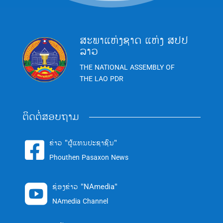
ສະພາແຫ່ງຊາດ ແຫ່ງ ສປປ
ລາວ
THE NATIONAL ASSEMBLY OF
THE LAO PDR
ຕິດຕໍ່ສອບຖາມ
ຂ່າວ "ຜູ້ແທນປະຊາຊົນ"

Phouthen Pasaxon News
ຊ່ອງຂ່າວ "NAmedia"

NAmedia Channel