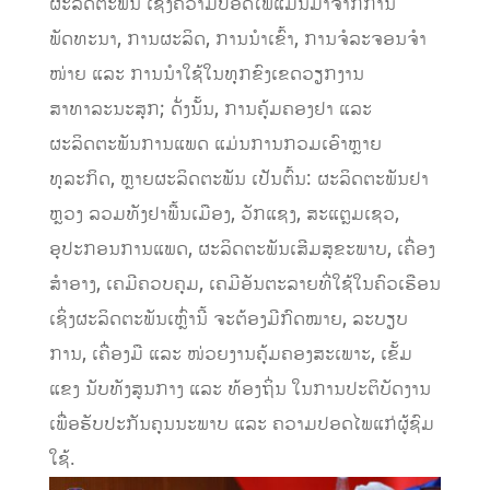
ຜະລິດຕະພັນ ເຊິ່ງຄວາມປອດໄພແມ່ນມາຈາກການ
ພັດທະນາ, ການຜະລິດ, ການນໍາເຂົ້າ, ການຈໍລະຈອນຈໍາ
ໜ່າຍ ແລະ ການນໍາໃຊ້ໃນທຸກຂົງເຂດວຽກງານ
ສາທາລະນະສຸກ; ດັ່ງນັ້ນ, ການຄຸ້ມຄອງຢາ ແລະ
ຜະລິດຕະພັນການແພດ ແມ່ນການກວມເອົາຫຼາຍ
ທຸລະກິດ, ຫຼາຍຜະລິດຕະພັນ ເປັນຕົ້ນ: ຜະລິດຕະພັນຢາ
ຫຼວງ ລວມທັງຢາພື້ນເມືອງ, ວັກແຊງ, ສະແຕຼມເຊວ,
ອຸປະກອນການແພດ, ຜະລິດຕະພັນເສີມສຸຂະພາບ, ເຄື່ອງ
ສໍາອາງ, ເຄມີຄວບຄຸມ, ເຄມີອັນຕະລາຍທີ່ໃຊ້ໃນຄົວເຮືອນ
ເຊິ່ງຜະລິດຕະພັນເຫຼົ່ານີ້ ຈະຕ້ອງມີກົດໝາຍ, ລະບຽບ
ການ, ເຄື່ອງມື ແລະ ໜ່ວຍງານຄຸ້ມຄອງສະເພາະ, ເຂັ້ມ
ແຂງ ນັບທັງສູນກາງ ແລະ ທ້ອງຖິ່ນ ໃນການປະຕິບັດງານ
ເພື່ອຮັບປະກັນຄຸນນະພາບ ແລະ ຄວາມປອດໄພແກ່ຜູ້ຊົມ
ໃຊ້.