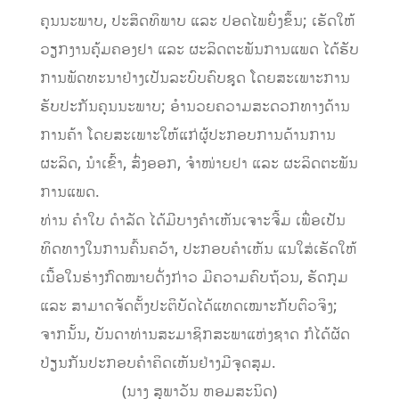
ຄຸນນະພາບ, ປະສິດທິພາບ ແລະ ປອດໄພຍິ່ງຂຶ້ນ; ເຮັດໃຫ້
ວຽກງານຄຸ້ມຄອງຢາ ແລະ ຜະລິດຕະພັນການແພດ ໄດ້ຮັບ
ການພັດທະນາຢ່າງເປັນລະບົບຄົບຊຸດ ໂດຍສະເພາະການ
ຮັບປະກັນຄຸນນະພາບ; ອໍານວຍຄວາມສະດວກທາງດ້ານ
ການຄ້າ ໂດຍສະເພາະໃຫ້ແກ່ຜູ້ປະກອບການດ້ານການ
ຜະລິດ, ນໍາເຂົ້າ, ສົ່ງອອກ, ຈໍາໜ່າຍຢາ ແລະ ຜະລິດຕະພັນ
ການແພດ.
ທ່ານ ຄຳໃບ ດຳລັດ ໄດ້ມີບາງຄຳເຫັນເຈາະຈີ້ມ ເພື່ອເປັນ
ທິດທາງໃນການຄົ້ນຄວ້າ, ປະກອບຄຳເຫັນ ແນໃສ່ເຮັດໃຫ້
ເນື້ອໃນຮ່າງກົດໝາຍດັ່ງກ່າວ ມີຄວາມຄົບຖ້ວນ, ຮັດກຸມ
ແລະ ສາມາດຈັດຕັ້ງປະຕິບັດໄດ້ແທດເໝາະກັບຕົວຈິງ;
ຈາກນັ້ນ, ບັນດາທ່ານສະມາຊິກສະພາແຫ່ງຊາດ ກໍໄດ້ຜັດ
ປ່ຽນກັນປະກອບຄຳຄິດເຫັນຢ່າງມີຈຸດສຸມ.
(ນາງ ສຸພາວັນ ຫອມສະນິດ)