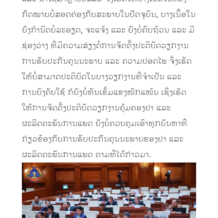
ກົດໝາຍບໍ່ສອດຄ່ອງກັບສະພາບໃນປັດຈຸບັນ, ບາງເນື້ອໃນ
ຍັງກໍານົດບໍ່ລະອຽດ, ຈະແຈ້ງ ແລະ ຍັງບໍ່ຄົບຖ້ວນ ແລະ ມີ
ຊ່ອງວ່າງ ທີ່ມີຄວາມສ່ຽງຕໍ່ການຈັດຕັ້ງປະຕິບັດວຽກງານ
ການຮັບປະກັນຄຸນນະພາບ ແລະ ຄວາມປອດໄພ ຈຶ່ງເຮັດ
ໃຫ້ບໍ່ສາມາດປະຕິບັດໃນບາງວຽກງານທີ່ຈໍາເປັນ ແລະ
ການບັງຄັບໃຊ້ ກໍຍັງບໍ່ທັນເຂັ້ມແຂງໜັກແໜ້ນ ເຊິ່ງເຮັດ
ໃຫ້ການຈັດຕັ້ງປະຕິບັດວຽກງານຄຸ້ມຄອງຢາ ແລະ
ຜະລິດຕະພັນການແພດ ຍັງບໍ່ຄວບຄຸມເອົາທຸກບັນຫາທີ່
ກ່ຽວຂ້ອງກັບການຮັບປະກັນຄຸນນະພາບຂອງຢາ ແລະ
ຜະລິດຕະພັນການແພດ ຕາມທີ່ໄດ້ກ່າວມາ.