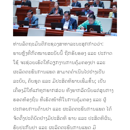
ທ່ານລັດຖະມົນຕີກະຊວງສາທາລະນະສຸກກ່າວວ່າ:
ພາຍຫຼັງທີ່ກົດໝາຍສະບັບນີ້ ຖືກຮັບຮອງ ແລະ ປະກາດ
ໃຊ້ ຈະຊ່ວຍເຮັດໃຫ້ວຽກງານການຄຸ້ມຄອງຢາ ແລະ
ຜະລິດຕະພັນການແພດ ສາມາດດໍາເນີນໄປຢ່າງເປັນ
ລະບົບ, ຄົບຊຸດ ແລະ ມີປະສິດທິພາບເພີ່ມຂຶ້ນ; ເປັນ
ເຄື່ອງມືໃຫ້ແກ່ທຸກພາກສ່ວນ ທັງພາກລັດນັບແຕ່ສູນກາງ
ຮອດທ້ອງຖິ່ນ ທີ່ເຮັດໜ້າທີ່ໃນການຄຸ້ມຄອງ ແລະ ຜູ້
ປະກອບການດ້ານຢາ ແລະ ຜະລິດຕະພັນການແພດ ໄດ້
ຈັດຕັ້ງປະຕິບັດຢ່າງມີປະສິດທິ ພາບ ແລະ ປະສິດທິຜົນ,
ຮັບປະກັນຢາ ແລະ ຜະລິດຕະພັນການແພດ ມີ