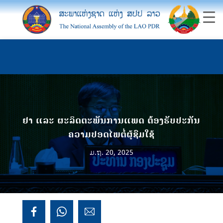
ຢາ ແລະ ຜະລິດຕະພັນການແພດ ຕ້ອງຮັບປະກັນ
ຄວາມປອດໄພຕໍ່ຜູ້ຊົມໃຊ້
ມ.ຖ. 20, 2025