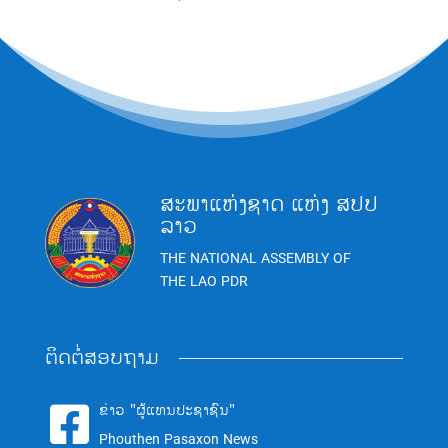
ສະພາແຫ່ງຊາດ ແຫ່ງ ສປປ
ລາວ
THE NATIONAL ASSEMBLY OF
THE LAO PDR
ຕິດຕໍ່ສອບຖາມ
ຂ່າວ "ຜູ້ແທນປະຊາຊົນ"

Phouthen Pasaxon News