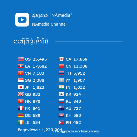
ຊ່ອງຂ່າວ "NAmedia"

NAmedia Channel
ສະຖິຕິຜູ້ເຂົ້າໃຊ້