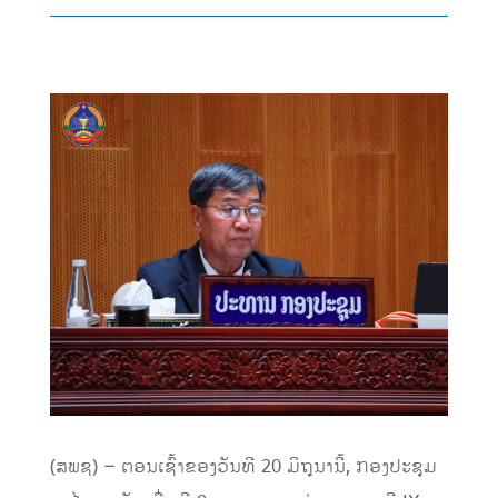
(ສພຊ) – ຕອນເຊົ້າຂອງວັນທີ 20 ມິຖຸນານີ້, ກອງປະຊຸມ