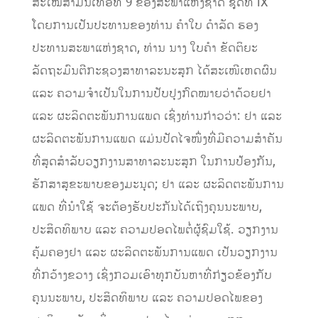
ສະໄໝສາມັນເທື່ອທີ 9 ຂອງສະພາແຫ່ງຊາດ ຊຸດທີ IX
ໂດຍການເປັນປະທານຂອງທ່ານ ຄຳໃບ ດຳລັດ ຮອງ
ປະທານສະພາແຫ່ງຊາດ, ທ່ານ ນາງ ໃບຄຳ ຂັດຕິຍະ
ລັດຖະມົນຕີກະຊວງສາທາລະນະສຸກ ໄດ້ສະເໜີເຫດຜົນ
ແລະ ຄວາມຈຳເປັນໃນການປັບປຸງກົດໝາຍວ່າດ້ວຍຢາ
ແລະ ຜະລິດຕະພັນການແພດ ເຊິ່ງທ່ານກ່າວວ່າ: ຢາ ແລະ
ຜະລິດຕະພັນການແພດ ແມ່ນປັດໄຈໜຶ່ງທີ່ມີຄວາມສໍາຄັນ
ທີ່ສຸດສໍາລັບວຽກງານສາທາລະນະສຸກ ໃນການປ້ອງກັນ,
ຮັກສາສຸຂະພາບຂອງມະນຸດ; ຢາ ແລະ ຜະລິດຕະພັນການ
ແພດ ທີ່ນໍາໃຊ້ ຈະຕ້ອງຮັບປະກັນໄດ້ເຖິງຄຸນນະພາບ,
ປະສິດທິພາບ ແລະ ຄວາມປອດໄພຕໍ່ຜູ້ຊົມໃຊ້. ວຽກງານ
ຄຸ້ມຄອງຢາ ແລະ ຜະລິດຕະພັນການແພດ ເປັນວຽກງານ
ທີ່ກວ້າງຂວາງ ເຊິ່ງກວມເອົາທຸກບັນຫາທີ່ກ່ຽວຂ້ອງກັບ
ຄຸນນະພາບ, ປະສິດທິພາບ ແລະ ຄວາມປອດໄພຂອງ