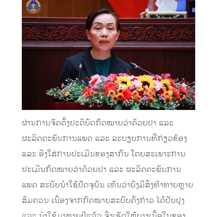
ຜ່ານການຈັດຕັ້ງປະຕິບັດກົດໝາຍວ່າດ້ວຍຢາ ແລະ
ຜະລິດຕະພັນການແພດ ແລະ ລະບຽບການທີ່ກ່ຽວຂ້ອງ
ແລະ ອີງໃສ່ການປະເມີນຂອງສາກົນ ໂດຍສະເພາະການ
ປະເມີນກົດໝາຍວ່າດ້ວຍຢາ ແລະ ຜະລິດຕະພັນການ
ແພດ ສະບັບນໍາໃຊ້ປັດຈຸບັນ ເຫັນວ່າຍັງມີສິ່ງທ້າທາຍຫຼາຍ
ສົມຄວນ ເນື່ອງຈາກກົດໝາຍສະບັບດັ່ງກ່າວ ໄດ້ປັບປຸງ
ແລະ ນໍາໃຊ້ມາຫຼາຍປີແລ້ວ ຈຶ່ງເຮັດໃຫ້ບາງເນື້ອໃນຂອງ