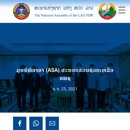
ມູນນິທິອາສາ (ASA) ປະກອບສ່ວນຊ່ວຍເຫລືອ
ສພຊ
ພ.ຈ. 23, 2021