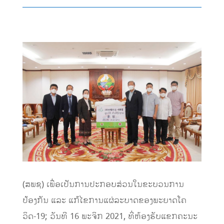
(ສພຊ) ເພື່ອເປັນການປະກອບສ່ວນໃນຂະບວນການ
ປ້ອງກັນ ແລະ ແກ້ໄຂການແຜ່ລະບາດຂອງພະຍາດໂຄ
ວິດ-19; ວັນທີ 16 ພະຈິກ 2021, ທີ່ຫ້ອງຮັບແຂກຄະນະ