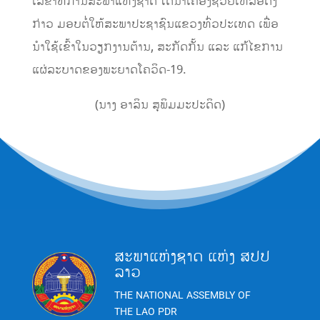
ເລຂາທິການສະພາແຫ່ງຊາດ ໄດ້ນຳເຄື່ອງຊ່ວຍເຫລືອດັ່ງ
ກ່າວ ມອບຕໍ່ໃຫ້ສະພາປະຊາຊົນແຂວງທົ່ວປະເທດ ເພື່ອ
ນຳໃຊ້ເຂົ້າໃນວຽກງານຕ້ານ, ສະກັດກັ້ນ ແລະ ແກ້ໄຂການ
ແຜ່ລະບາດຂອງພະຍາດໂຄວິດ-19.
(ນາງ ອາລິນ ສຸພິມມະປະດິດ)
ສະພາແຫ່ງຊາດ ແຫ່ງ ສປປ
ລາວ
THE NATIONAL ASSEMBLY OF
THE LAO PDR