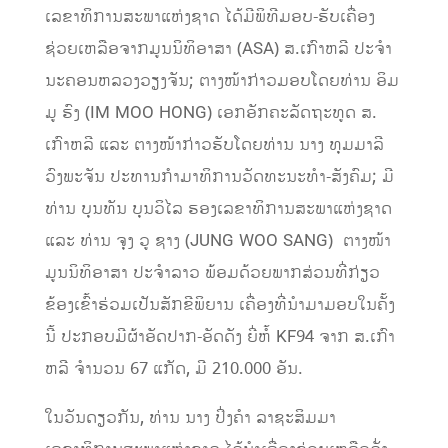
ເລຂາທິການສະພາແຫ່ງຊາດ ໄດ້ມີພິທີມອບ-ຮັບເຄື່ອງ
ຊ່ວຍເຫລືອຈາກມູນນິທິອາສາ (ASA) ສ.ເກົາຫລີ ປະຈຳ
ນະຄອນຫລວງວຽງຈັນ; ຕາງໜ້າກ່າວມອບໂດຍທ່ານ ອິມ
ມູ ຮົງ (IM MOO HONG) ເອກອັກຄະລັດຖະທູດ ສ.
ເກົາຫລີ ແລະ ຕາງໜ້າກ່າວຮັບໂດຍທ່ານ ນາງ ທຸມມາລີ
ວົງພະຈັນ ປະທານກຳມາທິການວັດທະນະທຳ-ສັງຄົມ; ມີ
ທ່ານ ບຸນທັນ ບຸນວິໄລ ຮອງເລຂາທິການສະພາແຫ່ງຊາດ
ແລະ ທ່ານ ຈຸງ ວູ ຊາງ (JUNG WOO SANG) ຕາງໜ້າ
ມູນນິທິອາສາ ປະຈຳລາວ ພ້ອມດ້ວຍພາກສ່ວນທີ່ກ່ຽວ
ຂ້ອງເຂົ້າຮ່ວມເປັນສັກຂີພິຍານ ເຄື່ອງທີ່ນຳມາມອບໃນຄັ້ງ
ນີ້ ປະກອບມີຜ້າອັດປາກ-ອັດດັງ ຍີ່ຫໍ້ KF94 ຈາກ ສ.ເກົາ
ຫລີ ຈຳນວນ 67 ແກັດ, ມີ 210.000 ອັນ.
ໃນວັນດຽວກັນ, ທ່ານ ນາງ ປິ່ງຄຳ ລາຊະສິມມາ