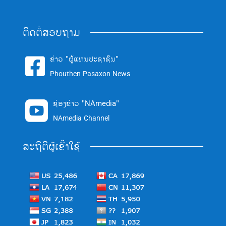
ຕິດຕໍ່ສອບຖາມ
ຂ່າວ "ຜູ້ແທນປະຊາຊົນ"

Phouthen Pasaxon News
ຊ່ອງຂ່າວ "NAmedia"

NAmedia Channel
ສະຖິຕິຜູ້ເຂົ້າໃຊ້