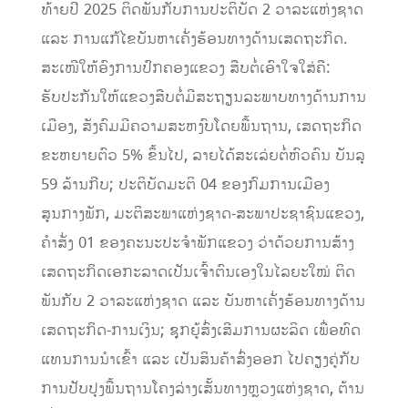
ທ້າຍປີ 2025 ຕິດພັນກັບການປະຕິບັດ 2 ວາລະແຫ່ງຊາດ
ແລະ ການແກ້ໄຂບັນຫາເຄັ່ງຮ້ອນທາງດ້ານເສດຖະກິດ.
ສະເໜີໃຫ້ອົງການປົກຄອງແຂວງ ສືບຕໍ່ເອົາໃຈໃສ່ຄື:
ຮັບປະກັນໃຫ້ແຂວງສືບຕໍ່ມີສະຖຽນລະພາບທາງດ້ານການ
ເມືອງ, ສັງຄົມມີຄວາມສະຫງົບໂດຍພື້ນຖານ, ເສດຖະກິດ
ຂະຫຍາຍຕົວ 5% ຂຶ້ນໄປ, ລາຍໄດ້ສະເລ່ຍຕໍ່ຫົວຄົນ ບັນລຸ
59 ລ້ານກີບ; ປະຕິບັດມະຕິ 04 ຂອງກົມການເມືອງ
ສູນກາງພັກ, ມະຕິສະພາແຫ່ງຊາດ-ສະພາປະຊາຊົນແຂວງ,
ຄໍາສັ່ງ 01 ຂອງຄະນະປະຈໍາພັກແຂວງ ວ່າດ້ວຍການສ້າງ
ເສດຖະກິດເອກະລາດເປັນເຈົ້າຕົນເອງໃນໄລຍະໃໝ່ ຕິດ
ພັນກັບ 2 ວາລະແຫ່ງຊາດ ແລະ ບັນຫາເຄັ່ງຮ້ອນທາງດ້ານ
ເສດຖະກິດ-ການເງິນ; ຊຸກຍູ້ສົ່ງເສີມການຜະລິດ ເພື່ອທົດ
ແທນການນໍາເຂົ້າ ແລະ ເປັນສິນຄ້າສົ່ງອອກ ໄປຄຽງຄູ່ກັບ
ການປັບປຸງພື້ນຖານໂຄງລ່າງເສັ້ນທາງຫຼວງແຫ່ງຊາດ, ຕ້ານ