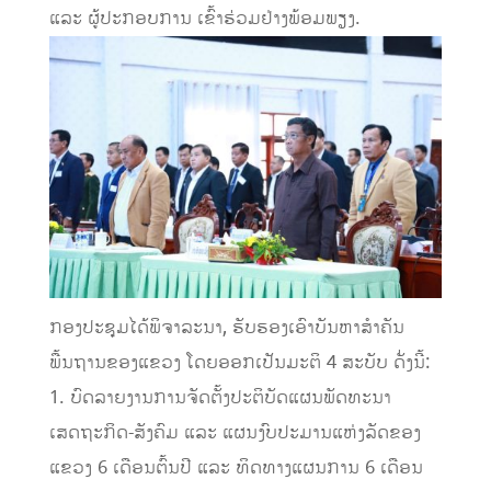
ແລະ ຜູ້ປະກອບການ ເຂົ້າຮ່ວມຢ່າງພ້ອມພຽງ.
ກອງປະຊຸມໄດ້ພິຈາລະນາ, ຮັບຮອງເອົາບັນຫາສໍາຄັນ
ພື້ນຖານຂອງແຂວງ ໂດຍອອກເປັນມະຕິ 4 ສະບັບ ດັ່ງນີ້:
1. ບົດລາຍງານການຈັດຕັ້ງປະຕິບັດແຜນພັດທະນາ
ເສດຖະກິດ-ສັງຄົມ ແລະ ແຜນງົບປະມານແຫ່ງລັດຂອງ
ແຂວງ 6 ເດືອນຕົ້ນປີ ແລະ ທິດທາງແຜນການ 6 ເດືອນ