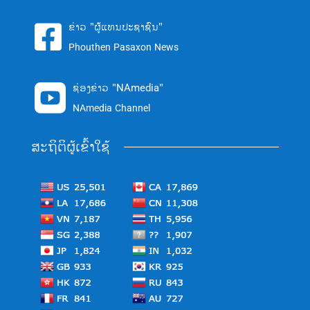
ຂ່າວ "ຜູ້ແທນປະຊາຊົນ"

Phouthen Pasaxon News
ຊ່ອງຂ່າວ "NAmedia"

NAmedia Channel
ສະຖິຕິຜູ້ເຂົ້າໃຊ້