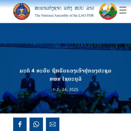
ມະຕິ 4 ສະບັບ ຖືກຮັບຮອງເອົາຢູ່ກອງປະຊຸມ
ສພຂ ໄຊຍະບູລີ
ກ.ກ. 24, 2025