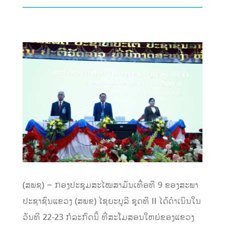
(ສພຊ) – ກອງປະຊຸມສະໄໝສາມັນເທື່ອທີ 9 ຂອງສະພາ
ປະຊາຊົນແຂວງ (ສພຂ) ໄຊຍະບູລີ ຊຸດທີ II ໄດ້ດຳເນີນໃນ
ວັນທີ 22-23 ກໍລະກົດນີ້ ທີ່ສະໂມສອນໃຫຍ່ຂອງແຂວງ