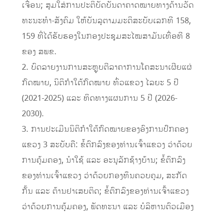
ເຈື່ອນ; ສຸມໃສ່ການປະຕິບັດບັນດາຄາດໝາຍທາງດ້ານວັດ
ທະນະທໍາ-ສັງຄົມ ໃຫ້ບັນລຸຕາມມະຕິສະບັບເລກທີ 158,
159 ທີ່ໄດ້ຮັບຮອງໃນກອງປະຊຸມສະໄໝສາມັນເທື່ອທີ 8
ຂອງ ສພຂ.
2. ບົດລາຍງານການສະຫຼຸບຕີລາຄາການໂຄສະນາເຜີຍແຜ່
ກົດໝາຍ, ນິຕິກໍາໃຕ້ກົດໝາຍ ທົ່ວແຂວງ ໄລຍະ 5 ປີ
(2021-2025) ແລະ ທິດທາງແຜນການ 5 ປີ (2026-
2030).
3. ການປະເມີນນິຕິກໍາໃຕ້ກົດໝາຍຂອງອົງການປົກຄອງ
ແຂວງ 3 ສະບັບຄື: ຂໍ້ຕົກລົງຂອງທ່ານເຈົ້າແຂວງ ວ່າດ້ວຍ
ການຄຸ້ມຄອງ, ນໍາໃຊ້ ແລະ ອະນຸລັກຊ້າງບ້ານ; ຂໍ້ຕົກລົງ
ຂອງທ່ານເຈົ້າແຂວງ ວ່າດ້ວຍກອງທຶນຄວບຄຸມ, ສະກັດ
ກັ້ນ ແລະ ຕ້ານຢາເສບຕິດ; ຂໍ້ຕົກລົງຂອງທ່ານເຈົ້າແຂວງ
ວ່າດ້ວຍການຄຸ້ມຄອງ, ພັດທະນາ ແລະ ບໍລິຫານຕົວເມືອງ