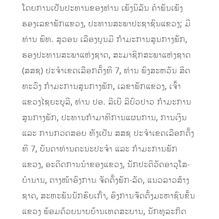
ໂດຍການເປັນປະທານຂອງທ່ານ ເພັງນິລັນ ຄໍາພັນເພັງ
ຮອງເລຂາພັກແຂວງ, ປະທານສະພາປະຊາຊົນແຂວງ; ມີ
ທ່ານ ພົທ. ສຸວອນ ເລືອງບຸນມີ ກໍາມະການສູນກາງພັກ,
ຮອງປະທານສະພາແຫ່ງຊາດ, ສະມາຊິກສະພາແຫ່ງຊາດ
(ສສຊ) ປະຈໍາເຂດເລືອກຕັ້ງທີ 7, ທ່ານ ພົງສະຫວັນ ສິດ
ທະວົງ ກໍາມະການສູນກາງພັກ, ເລຂາພັກແຂວງ, ເຈົ້າ
ແຂວງໄຊຍະບູລີ, ທ່ານ ປອ. ລີເບີ ລີບົວປາວ ກໍາມະການ
ສູນກາງພັກ, ປະທານກຳມາທິການແຜນການ, ການເງິນ
ແລະ ການກວດສອບ ທັງເປັນ ສສຊ ປະຈໍາເຂດເລືອກຕັ້ງ
ທີ 7, ບັນດາທ່ານຄະນະປະຈໍາ ແລະ ກໍາມະການພັກ
ແຂວງ, ອະດີດການນໍາຂອງແຂວງ, ນັກປະຕິວັດອາວຸໂສ-
ບໍານານ, ຕາງໜ້າອົງການ ຈັດຕັ້ງພັກ-ລັດ, ແນວລາວສ້າງ
ຊາດ, ສະຫະພັນນັກຮົບເກົ່າ, ອົງການຈັດຕັ້ງມະຫາຊົນຂັ້ນ
ແຂວງ ພ້ອມດ້ວຍນາຍບ້ານເທດສະບານ, ນັກທຸລະກິດ