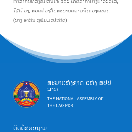
ຫາສໍາຄັນທີ່ສັງຄົມສົນໃຈ ແລະ ໄດ້ຕີລາຄາຢ່າງພາວະວິໄສ,
ຖືກຕ້ອງ, ສອດຄ່ອງກັບສະພາບຄວາມຈິງຂອງແຂວງ.
(ນາງ ອາລິນ ສຸພິມມະປະດິດ)
ສະພາແຫ່ງຊາດ ແຫ່ງ ສປປ
ລາວ
THE NATIONAL ASSEMBLY OF
THE LAO PDR
ຕິດຕໍ່ສອບຖາມ