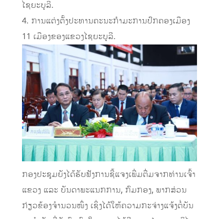
ໄຊຍະບູລີ.
4. ການແຕ່ງຕັ້ງປະທານຄະນະກໍາມະການປົກຄອງເມືອງ
11 ເມືອງຂອງແຂວງໄຊຍະບູລີ.
ກອງປະຊຸມຍັງໄດ້ຮັບຟັງການຊີ້ແຈງເພີ່ມຕື່ມຈາກທ່ານເຈົ້າ
ແຂວງ ແລະ ບັນດາພະແນກການ, ກົມກອງ, ພາກສ່ວນ
ກ່ຽວຂ້ອງຈໍານວນໜຶ່ງ ເຊິ່ງໄດ້ໃຫ້ຄວາມກະຈ່າງແຈ້ງຕໍ່ບັນ