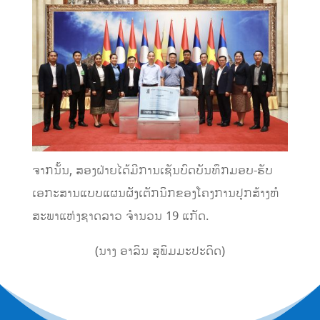
ຈາກນັ້ນ, ສອງຝ່າຍໄດ້ມີການເຊັນບົດບັນທຶກມອບ-ຮັບ
ເອກະສານແບບແຜນຜັງເຕັກນິກຂອງໂຄງການປຸກສ້າງຫໍ
ສະພາແຫ່ງຊາດລາວ ຈຳນວນ 19 ແກັດ.
(ນາງ ອາລິນ ສຸພິມມະປະດິດ)