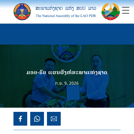
ມອບ-ຮັບ ແຜນຜັງຫໍສະພາແຫ່ງຊາດ
ກ.ພ. 9, 2026