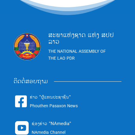
ສະພາແຫ່ງຊາດ ແຫ່ງ ສປປ
ລາວ
THE NATIONAL ASSEMBLY OF
THE LAO PDR
ຕິດຕໍ່ສອບຖາມ
ຂ່າວ "ຜູ້ແທນປະຊາຊົນ"

Phouthen Pasaxon News
ຊ່ອງຂ່າວ "NAmedia"

NAmedia Channel