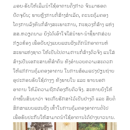
ມອບ-ຮັບໃຫ້ເລີ່ມນໍາໃຊ້ອາຄານດັ່ງກ່າວ ຈົນມາຮອດ
ປັດຈຸບັນ; ພາຍຫຼັງການກໍ່ສ້າງສໍາເລັດ, ຄະນະຄຸ້ມຄອງ
ໂຄງການລົງທຶນກໍ່ສ້າງສະເພາະການ, ກະຊວງກໍ່ສ້າງ ແຫ່ງ
ສສ.ຫວຽດນາມ ຍັງໄດ້ເອົາໃຈໃສ່ນໍາພາ-ນຳຊີ້ພາກສ່ວນ
ກ່ຽວຂ້ອງ ເພື່ອປັບປຸງແບບແຜນຜັງເຕັກນິກອາຄານຫໍ
ສະພາແຫ່ງຊາດ ໃຫ້ເປັນໄປຕາມການກໍ່ສ້າງຕົວຈິງ ແນໃສ່
ສ້າງເປັນເອກະສານທີ່ສໍາຄັນ ທັງອໍານວຍຄວາມສະດວກ
ໃຫ້ແກ່ການຄຸ້ມຄອງອາຄານ ໃນການສ້ອມແປງປ່ຽນຖ່າຍ
ອຸປະກອນຮັບໃຊ້ຕ່າງໆ ທັງພາຍໃນ ແລະ ພາຍນອກ
ອາຄານ ໃຫ້ມີຄວາມຖືກຕ້ອງກັບຕົວຈິງ. ສະຫາຍຍັງໃຫ້
ຄຳໝັ້ນສັນຍາວ່າ ຈະເກັບຮັກສາໄວ້ເປັນຢ່າງດີ ແລະ ສືບຕໍ່
ສຶກສາແບບແຜນຜັງ ເຂົ້າໃນການຄຸ້ມຄອງອາຄານຕໍ່ໄປ
ເພື່ອຮັບປະກັນໃຫ້ສາມາດນໍາໃຊ້ອາຄານໄດ້ຢ່າງຍາວນານ.