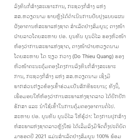
ລົງທຶນກໍ່ສ້າງສະເພາະການ, ກະຊວງກໍ່ສ້າງ ແຫ່ງ
ສສ.ຫວຽດນາມ ພາຍຫຼັງໄດ້ດໍາເນີນການປັບປຸງແບບແຜນ
ຜັງອາຄານຫໍສະພາແຫ່ງຊາດ ສໍາເລັດຢ່າງສົມບູນ; ຕາງໜ້າ
ຝ່າຍລາວໂດຍສະຫາຍ ປອ. ບຸນທັນ ບຸນວິໄລ ຮອງຫົວໜ້າ
ຫ້ອງວ່າການສະພາແຫ່ງຊາດ, ຕາງໜ້າຝ່າຍຫວຽດນາມ
ໂດຍສະຫາຍ ໂດ ຖຽວ ກວາງ (Do Thieu Quang) ຮອງ
ຫົວໜ້າຄະນະຄຸ້ມຄອງໂຄງການລົງທຶນກໍ່ສ້າງສະເພາະ
ການ, ກະຊວງກໍ່ສ້າງ ແຫ່ງ ສສ.ຫວຽດນາມ ເຊິ່ງມີ
ພາກສ່ວນກ່ຽວຂ້ອງເຂົ້າຮ່ວມເປັນສັກຂີພະຍານ; ທັງນີ້,
ເພື່ອມອບໃຫ້ຫ້ອງວ່າການສະພາແຫ່ງຊາດລາວ ໄດ້ປົກປັກ
ຮັກສາ ແລະ ນໍາໃຊ້ເຂົ້າໃນການຄຸ້ມຄອງອາຄານຕໍ່ໄປ.
ສະຫາຍ ປອ. ບຸນທັນ ບຸນວິໄລ ໃຫ້ຮູ້ວ່າ: ໂຄງການປຸກສ້າງ
ຫໍສະພາແຫ່ງຊາດລາວຫຼັງໃໝ່ ໄດ້ເລີ່ມລົງມືຈັດຕັ້ງປະຕິບັດ
ມາຮອດປີ 2021 ແມ່ນສໍາເລັດຢ່າງສົມບູນ 100% ພ້ອມ