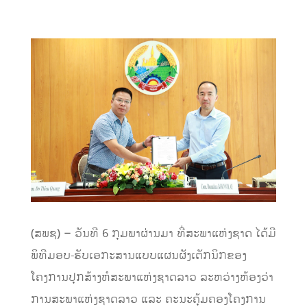
(ສພຊ) – ວັນທີ 6 ກຸມພາຜ່ານມາ ທີ່ສະພາແຫ່ງຊາດ ໄດ້ມີ
ພິທີມອບ-ຮັບເອກະສານແບບແຜນຜັງເຕັກນິກຂອງ
ໂຄງການປຸກສ້າງຫໍສະພາແຫ່ງຊາດລາວ ລະຫວ່າງຫ້ອງວ່າ
ການສະພາແຫ່ງຊາດລາວ ແລະ ຄະນະຄຸ້ມຄອງໂຄງການ