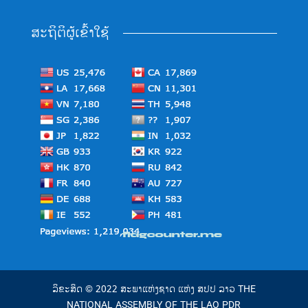
ສະຖິຕິຜູ້ເຂົ້າໃຊ້
ລິຂະສິດ © 2022 ສະພາແຫ່ງຊາດ ແຫ່ງ ສປປ ລາວ THE
NATIONAL ASSEMBLY OF THE LAO PDR