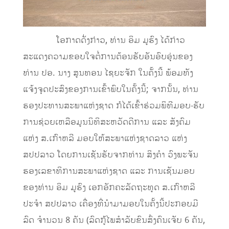
ໂອກາດດັ່ງກ່າວ, ທ່ານ ອິມ ມູຮົງ ໄດ້ກ່າວ
ສະແດງຄວາມຂອບໃຈຕໍ່ການຕ້ອນຮັບອັນອົບອຸ່ນຂອງ
ທ່ານ ປອ. ນາງ ສູນທອນ ໄຊຍະຈັກ ໃນຄັ້ງນີ້ ພ້ອມທັງ
ແຈ້ງຈຸດປະສົງຂອງການເຂົ້າພົບໃນຄັ້ງນີ້; ຈາກນັ້ນ, ທ່ານ
ຮອງປະທານສະພາແຫ່ງຊາດ ກໍໄດ້ເຂົ້າຮ່ວມພິທີມອບ-ຮັບ
ການຊ່ວຍເຫລືອມູນນິທິສະຫວັດດີການ ແລະ ສັງຄົມ
ແຫ່ງ ສ.ເກົາຫລີ ມອບໃຫ້ສະພາແຫ່ງຊາດລາວ ແຫ່ງ
ສປປລາວ ໂດຍການເຊັນຮັບຈາກທ່ານ ສິງຄໍາ ວົງພະຈັນ
ຮອງເລຂາທິການສະພາແຫ່ງຊາດ ແລະ ການເຊັນມອບ
ຂອງທ່ານ ອິມ ມູຮົງ ເອກອັກຄະລັດຖະທູດ ສ.ເກົາຫລີ
ປະຈໍາ ສປປລາວ ເຄື່ອງທີ່ນໍາມາມອບໃນຄັ້ງນີ້ປະກອບມີ
ລົດ ຈໍານວນ 8 ຄັນ (ລົດກູ້ໄພສໍາລັບຂົນສົ່ງຄົນເຈັບ 6 ຄັນ,