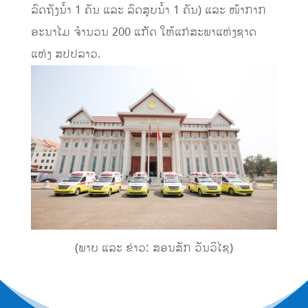
ລົດຖັງນໍ້າ 1 ຄັນ ແລະ ລົດສູບນໍ້າ 1 ຄັນ) ແລະ ໜ້າກາກ
ອະນາໄມ ຈໍານວນ 200 ແກັດ ໃຫ້ແກ່ສະພາແຫ່ງຊາດ
ແຫ່ງ ສປປລາວ.
(ພາບ ແລະ ຂ່າວ: ສອນສັກ ວັນວິໄຊ)