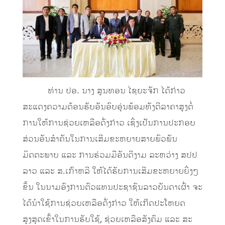
ທ່ານ ປອ. ນາງ ສູນທອນ ໄຊຍະຈັກ ໄດ້ກ່າວ
ສະແດງຄວາມຕ້ອນຮັບອັນອົບອຸ່ນພ້ອມທັງຕີລາຄາສູງຕໍ່
ການໃຫ້ການຊ່ວຍເຫລືອດັ່ງກ່າວ ເຊິ່ງເປັນການປະກອບ
ສ່ວນອັນສໍາຄັນໃນການເສີມຂະຫຍາຍສາຍພົວພັນ
ມິດຕະພາບ ແລະ ການຮ່ວມມືອັນດີງາມ ລະຫວ່າງ ສປປ
ລາວ ແລະ ສ.ເກົາຫລີ ໃຫ້ໄດ້ຮັບການເສີມຂະຫຍາຍຍິ່ງໆ
ຂຶ້ນ ໃນນາມອົງການຕົວແທນປະຊາຊົນລາວບັນດາເຜົ່າ ຈະ
ໄດ້ນໍາໃຊ້ການຊ່ວຍເຫລືອດັ່ງກ່າວ ໃຫ້ເກີດປະໂຫຍດ
ສູງສຸດເຂົ້າໃນການຮັບໃຊ້, ຊ່ວຍເຫລືອສັງຄົມ ແລະ ສະ