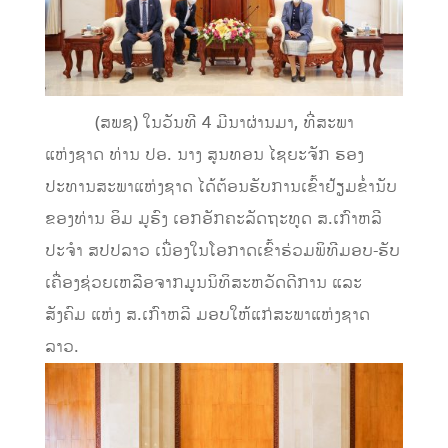
(ສພຊ) ໃນວັນທີ 4 ມີນາຜ່ານມາ, ທີ່ສະພາ
ແຫ່ງຊາດ ທ່ານ ປອ. ນາງ ສູນທອນ ໄຊຍະຈັກ ຮອງ
ປະທານສະພາແຫ່ງຊາດ ໄດ້ຕ້ອນຮັບການເຂົ້າຢ້ຽມຂໍ່ານັບ
ຂອງທ່ານ ອິມ ມູຮົງ ເອກອັກຄະລັດຖະທູດ ສ.ເກົາຫລີ
ປະຈໍາ ສປປລາວ ເນື່ອງໃນໂອກາດເຂົ້າຮ່ວມພິທີມອບ-ຮັບ
ເຄື່ອງຊ່ວຍເຫລືອຈາກມູນນິທິສະຫວັດດີການ ແລະ
ສັງຄົມ ແຫ່ງ ສ.ເກົາຫລີ ມອບໃຫ້ແກ່ສະພາແຫ່ງຊາດ
ລາວ.