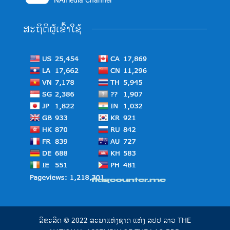
NAmedia Channel
ສະຖິຕິຜູ້ເຂົ້າໃຊ້
ລິຂະສິດ © 2022 ສະພາແຫ່ງຊາດ ແຫ່ງ ສປປ ລາວ THE