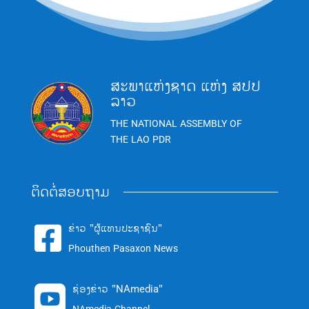
ສະພາແຫ່ງຊາດ ແຫ່ງ ສປປ
ລາວ
THE NATIONAL ASSEMBLY OF
THE LAO PDR
ຕິດຕໍ່ສອບຖາມ
ຂ່າວ "ຜູ້ແທນປະຊາຊົນ"

Phouthen Pasaxon News
ຊ່ອງຂ່າວ "NAmedia"
