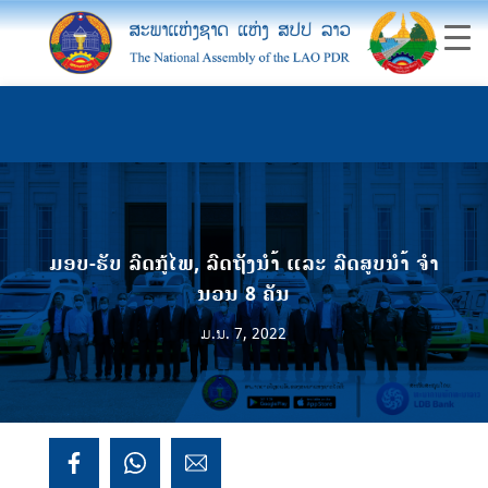
ມອບ-ຮັບ ລົດກູ້ໄພ, ລົດຖັງນຳ້ ແລະ ລົດສູບນຳ້ ຈໍາ
ນວນ 8 ຄັນ
ມ.ນ. 7, 2022