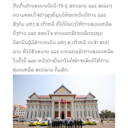
ກັດກັ້ນຕ້ານພະຍາດໂຄວິ-19 ຢູ່ ສປປລາວ ແລະ ສະແດງ
ຄວາມຂອບໃຈຢ່າງສູງທີ່ມູນນິທິສະຫວັດດີການ ແລະ
ສັງຄົມ ແຫ່ງ ສ.ເກົາຫລີ ທີ່ໄດ້ບິແບ່ງໃຫ້ການຊ່ວຍເຫລືອ
ດັ່ງກ່າວ ແລະ ຂອບໃຈ ທ່ານເອກອັກຄະລັດຖະທູດ
ວິສາມັນຜູ້ມີອໍານາດເຕັມ ແຫ່ງ ສ.ເກົາຫລີ ປະຈຳ ສປປ
ລາວ ທີ່ໄດ້ຂົນຂວາຍ ແລະ ຍາດແຍ່ງເອົາການຊ່ວຍເຫລືອ
ໃນຄັ້ງນີ້ ແລະ ຫວັງຢ່າງຍິ່ງວ່າໃນຕໍ່ໜ້າຈະສືບຕໍ່ໃຫ້ການ
ຊ່ວຍເຫລືອ ສປປລາວ ຕື່ມອີກ.