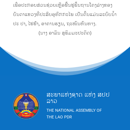
ເພື່ອປະກອບສ່ວນຊ່ວຍເຫຼືອຟື້ນຟູພື້ນຖານໂຄງລ່າງຂອງ
ບັນດາແຂວງທີ່ປະສົບອຸທົກກະໄພ ເປັນຕົ້ນແມ່ນລະບົບນ້ຳ
ປະ ປາ, ໄຟຟ້າ, ອາຄານຮຽນ, ຖະໜົນຫົນທາງ.
(ນາງ ອາລິນ ສຸພິມມະປະດິດ)
ສະພາແຫ່ງຊາດ ແຫ່ງ ສປປ
ລາວ
THE NATIONAL ASSEMBLY OF
THE LAO PDR