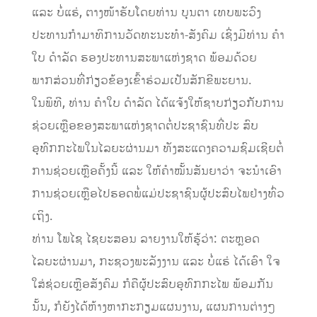
ແລະ ບໍ່ແຮ່, ຕາງໜ້າຮັບໂດຍທ່ານ ບຸນຕາ ເທບພະວົງ
ປະທານກຳມາທິການວັດທະນະທຳ-ສັງຄົມ ເຊິ່ງມີທ່ານ ຄຳ
ໃບ ດຳລັດ ຮອງປະທານສະພາແຫ່ງຊາດ ພ້ອມດ້ວຍ
ພາກສ່ວນທີ່ກ່ຽວຂ້ອງເຂົ້າຮ່ວມເປັນສັກຂີພະຍານ.
ໃນພິທີ, ທ່ານ ຄຳໃບ ດຳລັດ ໄດ້ແຈ້ງໃຫ້ຊາບກ່ຽວກັບການ
ຊ່ວຍເຫຼືອຂອງສະພາແຫ່ງຊາດຕໍ່ປະຊາຊົນທີ່ປະ ສົບ
ອຸທົກກະໄພໃນໄລຍະຜ່ານມາ ທັງສະແດງຄວາມຊົມເຊີຍຕໍ່
ການຊ່ວຍເຫຼືອຄັ້ງນີ້ ແລະ ໃຫ້ຄຳໝັ້ນສັນຍາວ່າ ຈະນຳເອົາ
ການຊ່ວຍເຫຼືອໄປຮອດພໍ່ແມ່ປະຊາຊົນຜູ້ປະສົບໄພຢ່າງທົ່ວ
ເຖິງ.
ທ່ານ ໂພໄຊ ໄຊຍະສອນ ລາຍງານໃຫ້ຮູ້ວ່າ: ຕະຫຼອດ
ໄລຍະຜ່ານມາ, ກະຊວງພະລັງງານ ແລະ ບໍ່ແຮ່ ໄດ້ເອົາ ໃຈ
ໃສ່ຊ່ວຍເຫຼືອສັງຄົມ ກໍຄືຜູ້ປະສົບອຸທົກກະໄພ ພ້ອມກັນ
ນັ້ນ, ກໍຍັງໄດ້ຫ້າງຫາກະກຽມແຜນງານ, ແຜນການຕ່າງໆ