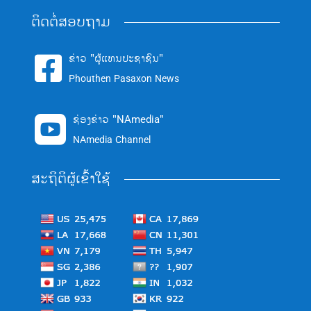
ຕິດຕໍ່ສອບຖາມ
ຂ່າວ "ຜູ້ແທນປະຊາຊົນ"

Phouthen Pasaxon News
ຊ່ອງຂ່າວ "NAmedia"

NAmedia Channel
ສະຖິຕິຜູ້ເຂົ້າໃຊ້