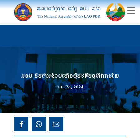
ມອບ-ຮັບເງິນຊ່ວຍເຫຼືອຜູ້ປະສົບອຸທົກກະໄພ
ກ.ຍ. 24, 2024