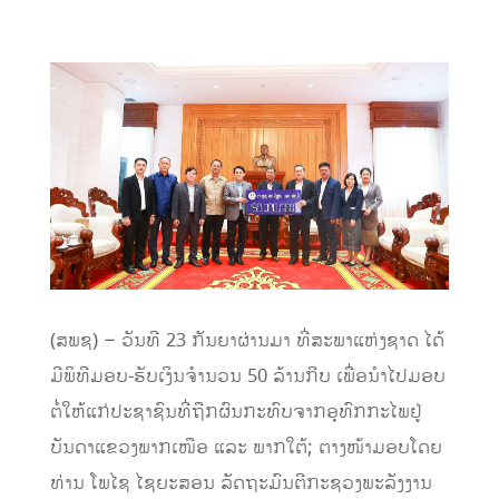
(ສພຊ) – ວັນທີ 23 ກັນຍາຜ່ານມາ ທີ່ສະພາແຫ່ງຊາດ ໄດ້
ມີພິທີມອບ-ຮັບເງິນຈຳນວນ 50 ລ້ານກີບ ເພື່ອນຳໄປມອບ
ຕໍ່ໃຫ້ແກ່ປະຊາຊົນທີ່ຖືກຜົນກະທົບຈາກອຸທົກກະໄພຢູ່
ບັນດາແຂວງພາກເໜືອ ແລະ ພາກໃຕ້; ຕາງໜ້າມອບໂດຍ
ທ່ານ ໂພໄຊ ໄຊຍະສອນ ລັດຖະມົນຕີກະຊວງພະລັງງານ