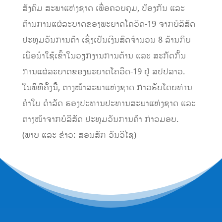
ສັງຄົມ ສະພາແຫ່ງຊາດ ເພື່ອຄວບຄຸມ, ປ້ອງກັນ ແລະ
ຕ້ານການແຜ່ລະບາດຂອງພະຍາດໂຄວິດ-19 ຈາກບໍລິສັດ
ປະທຸມວັນການຄ້າ ເຊິ່ງເປັນເງິນສົດຈຳນວນ 8 ລ້ານກີບ
ເພື່ອນຳໃຊ້ເຂົ້າໃນວຽກງານການຕ້ານ ແລະ ສະກັດກັ້ນ
ການແຜ່ລະບາດຂອງພະຍາດໂຄວິດ-19 ຢູ່ ສປປລາວ.
​ໃນພິທີຄັ້ງນີ້, ຕາງໜ້າສະພາແຫ່ງຊາດ ກ່າວຮັບໂດຍທ່ານ
ຄຳໃບ ດຳລັດ ຮອງປະທານປະທານສະພາແຫ່ງຊາດ ແລະ
ຕາງໜ້າຈາກບໍລິສັດ ປະທຸມວັນການຄ້າ ກ່າວມອບ.
(ພາບ ແລະ ຂ່າວ: ສອນສັກ ວັນວິໄຊ)