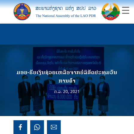
ມອບ-ຮັບເງິນຊ່ວຍເຫລືອຈາກບໍລິສັດປະທຸມວັນ
ການຄ້າ
ຕ.ລ. 20, 2021