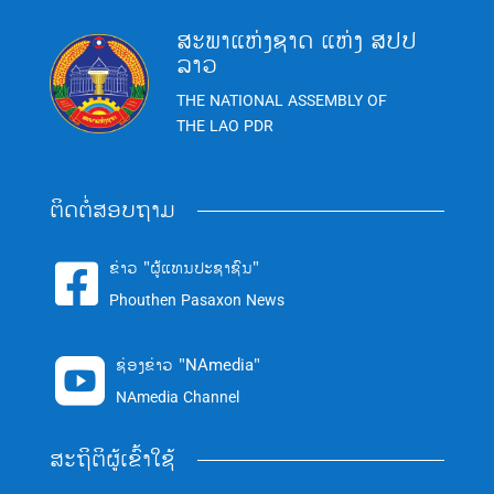
ສະພາແຫ່ງຊາດ ແຫ່ງ ສປປ
ລາວ
THE NATIONAL ASSEMBLY OF
THE LAO PDR
ຕິດຕໍ່ສອບຖາມ
ຂ່າວ "ຜູ້ແທນປະຊາຊົນ"

Phouthen Pasaxon News
ຊ່ອງຂ່າວ "NAmedia"

NAmedia Channel
ສະຖິຕິຜູ້ເຂົ້າໃຊ້