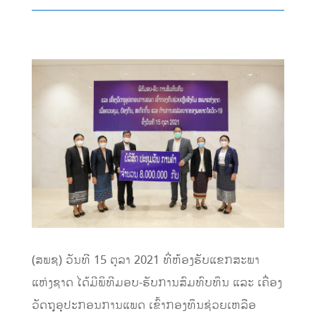
​(ສພຊ) ວັນທີ 15 ຕຸລາ 2021 ທີ່ຫ້ອງຮັບແຂກສະພາ
ແຫ່ງຊາດ ໄດ້ມີພິທີມອບ-ຮັບການສົມທົບທຶນ ແລະ ເຄື່ອງ
ວັດຖຸອຸປະກອນການແພດ ເຂົ້າກອງທຶນຊ່ວຍເຫລືອ