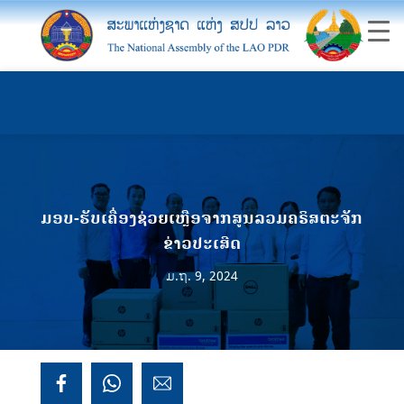
ມອບ-ຮັບເຄື່ອງຊ່ວຍເຫຼືອຈາກສູນລວມຄຣິສຕະຈັກ
ຂ່າວປະເສີດ
ມ.ຖ. 9, 2024