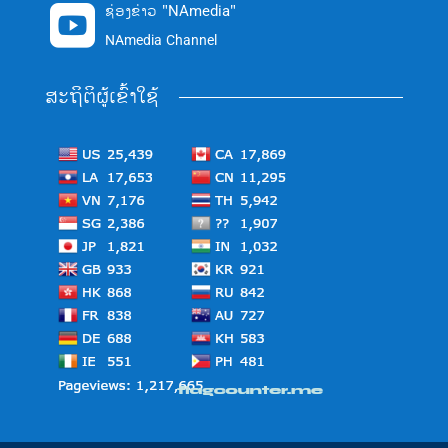
ຊ່ອງຂ່າວ "NAmedia"

NAmedia Channel
ສະຖິຕິຜູ້ເຂົ້າໃຊ້