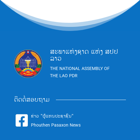
ສະພາແຫ່ງຊາດ ແຫ່ງ ສປປ
ລາວ
THE NATIONAL ASSEMBLY OF
THE LAO PDR
ຕິດຕໍ່ສອບຖາມ
ຂ່າວ "ຜູ້ແທນປະຊາຊົນ"

Phouthen Pasaxon News