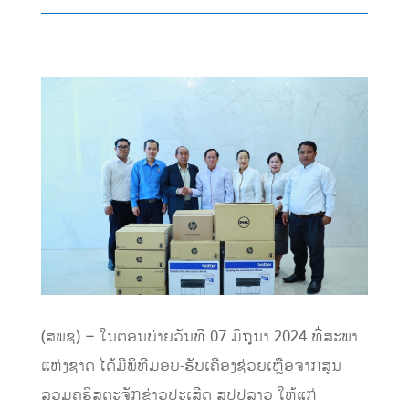
(ສພຊ) – ໃນຕອນບ່າຍວັນທີ 07 ມິຖຸນາ 2024 ທີ່ສະພາ
ແຫ່ງຊາດ ໄດ້ມີພິທີມອບ-ຮັບເຄື່ອງຊ່ວຍເຫຼືອຈາກສູນ
ລວມຄຣິສຕະຈັກຂ່າວປະເສີດ ສປປລາວ ໃຫ້ແກ່