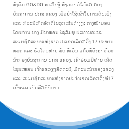
ສັງຄົມ GO&DO ສ.ເກົາຫຼີ ສົ່ງມອບຕໍ່ໃຫ້ແກ່​ ກອງ
ບັນຊາການ​ ປກສ​ ແຂວງ ເພື່ອນໍາໃຊ້ເຂົ້າໃນການດັບ​ເພີງ​
ແລະ​ ກໍລະນີເກີດອັກຄີໄພສຸກເສີນຕ່າງໆ; ຕາງໜ້າມອບ
ໂດຍທ່ານ ນາງ​ ມີນາພອນ​ ໄຊສົມພູ​ ປະທານຄະນະ​
ສະມາຊິກສະພາແຫ່ງຊາດ ປະເຂດເລືອກຕັ້ງ 17 ປະທານ​
ສພຂ​ ແລະ ຮັບໂດຍທ່ານ ພັອ​ ສີເວີນ​ ແກ້ວສີວົງສາ​ ຫົວຫ
ນ້າ​ກອງບັນຊາການ​ ປກສ​ ແຂວງ.​ ເຂົ້າຮ່ວມມີທ່ານ​ ເລັດ​
ໄຊຍະພອນ​ ເຈົ້າແຂວງ​ໆ​ອັດຕະປື, ມີຄະນະນໍາຂອງແຂວງ
ແລະ​ ສະມາຊິກສະພາແຫ່ງຊາດປະຈໍາເຂດເລືອກຕັ້ງທີ17​
ເຂົ້າຮ່ວມເປັນສັກຂິພິຍານ.