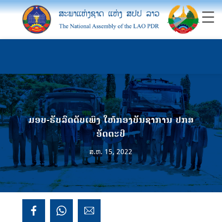
ມອບ-ຮັບລົດດັບເພິງ ໃຫ້​ກອງບັນຊາການ​ ປກສ​
ອັດຕະປື
ສ.ຫ. 15, 2022