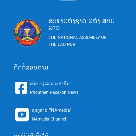
ສະພາແຫ່ງຊາດ ແຫ່ງ ສປປ
ລາວ
THE NATIONAL ASSEMBLY OF
THE LAO PDR
ຕິດຕໍ່ສອບຖາມ
ຂ່າວ "ຜູ້ແທນປະຊາຊົນ"

Phouthen Pasaxon News
ຊ່ອງຂ່າວ "NAmedia"

NAmedia Channel