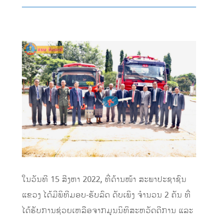
ໃນວັນທີ​ 15​ ສີງຫາ​ 2022, ທີ່ດ້ານໜ້າ​ ສະພາປະຊາຊົນ
ແຂວງ​ ໄດ້ມີພິທີມອບ-ຮັບລົດ ດັບເພິງ ຈຳນວນ 2 ຄັນ ທີ່
ໄດ້ຮັບການຊ່ວຍເຫລືອຈາກມູນນິທິສະຫວັດດີການ ແລະ