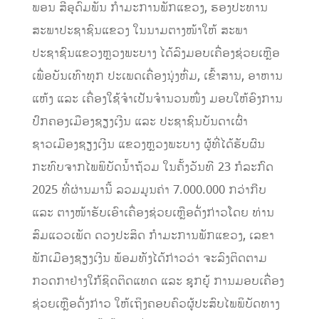
ພອນ ສີອຸດົມພັນ
ກໍາມະການພັກແຂວງ,
ຮອງປະທານ
ສະພາປະຊາຊົນແຂວງ
ໃນ
ນາມຕາງໜ້າໃຫ້
ສະພາ
ປະຊາຊົນແຂວງ
ຫຼວງພະບາງ
ໄດ້ລົງມອບເຄື່ອງຊ່ວຍເຫຼືອ
ເພື່ອບັນເທົາທຸກ
ປະເພດເຄື່ອງນຸ່ງຫົ່ມ,​
ເຂົ້າສານ, ອາຫານ
ແຫ້ງ ແລະ ເຄື່ອງໃຊ້ຈຳເປັນຈຳນວນໜຶ່ງ
ມອບໃຫ້
ອົງການ
ປົກຄອງເມືອງຊຽງເງີນ ແລະ
ປະຊາຊົນບັນດາເຜົ່າ
ຊາວເມືອງຊຽງເງີນ
ແຂວງຫຼວງພະບາງ
ຜູ້ທີ່ໄດ້ຮັບຜົນ
ກະທົບຈາກໄພພິບັດນໍ້າຖ້ວມ ໃນຄັ້ງວັນທີ 23 ກໍລະກົດ
2025 ທີ່ຜ່ານມານີ້
ລວມມູນຄ່າ
7.0
0
0.000
ກວ່າ
ກີບ
ແລະ ຕາງໜ້າຮັບເອົາເຄື່ອງຊ່ວຍເຫຼືອດັ່ງກ່າວໂດຍ ທ່ານ
ສົມແວວເພັດ ດວງປະສິດ ກຳມະການພັກແຂວງ, ເລຂາ
ພັກເມືອງຊຽງເງີນ ພ້ອມທັງໄດ້ກ່າວວ່າ ຈະລົງຕິດຕາມ
ກວດກາ
ຢ່າງໃກ້ຊິດຕິດແທດ
ແລະ ຊຸ
ກ
ຍູ້ ການມອບເຄື່ອງ
ຊ່ວຍເຫຼືອດັ່ງກ່າວ ໃຫ້ເຖິງ
ຄອບຄົວຜູ້ປະສົບໄພພິບັດທາງ