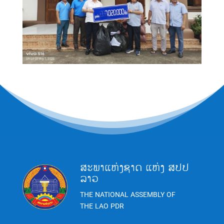
ສະພາແຫ່ງຊາດ ແຫ່ງ ສປປ
ລາວ
THE NATIONAL ASSEMBLY OF
THE LAO PDR