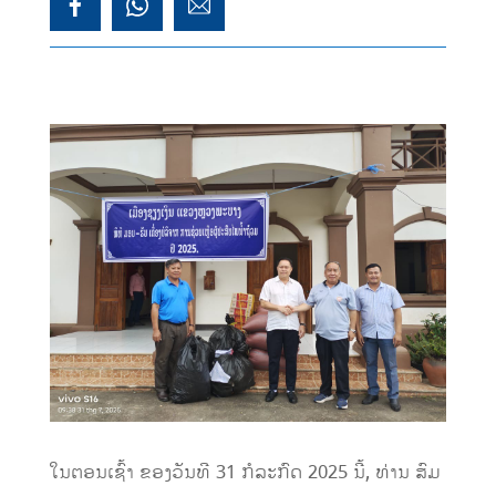
ໃນຕອນ
ເຊົ້າ ຂອງ
ວັນທີ
31
ກໍລະກົດ 2025 ນີ້
,
ທ່ານ ສ
ົມ