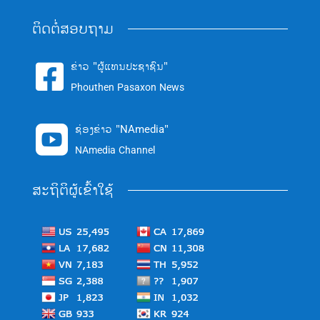
ຕິດຕໍ່ສອບຖາມ
ຂ່າວ "ຜູ້ແທນປະຊາຊົນ"

Phouthen Pasaxon News
ຊ່ອງຂ່າວ "NAmedia"

NAmedia Channel
ສະຖິຕິຜູ້ເຂົ້າໃຊ້