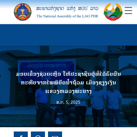
ມອບເຄື່ອງຊ່ວຍເຫຼືອ ໃຫ້ປະຊາຊົນຜູ້ທີ່ໄດ້ຮັບຜົນ
ກະທົບຈາກໄພພິບັດນໍ້າຖ້ວມ ເມືອງຊຽງເງິນ
ແຂວງຫລວງພະບາງ
ສ.ຫ. 5, 2025