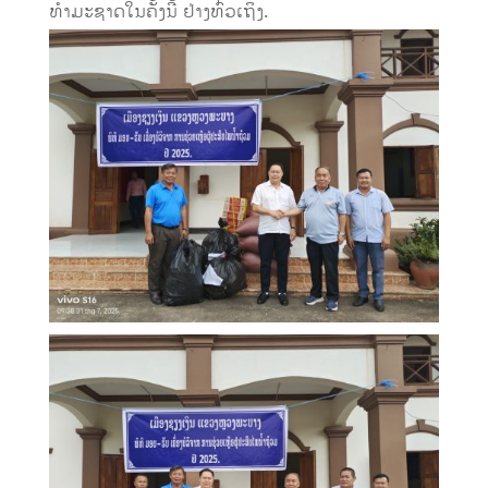
ທຳມະຊາດໃນຄັ້ງນີ້ ຢ່າງທົ່ວເຖິງ.