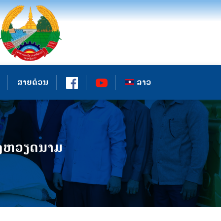
ສາຍດ່ວນ
ລາວ
ຂອງຫວຽດນາມ