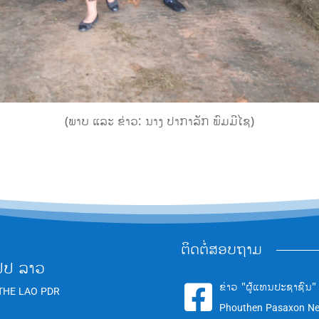
(ພາບ ແລະ ຂ່າວ: ນາງ ປາກາລັກ ພົມມີໄຊ)
ຕິດຕໍ່ສອບຖາມ
ປປ ລາວ
ຂ່າວ "ຜູ້ແທນປະຊາຊົນ"

THE LAO PDR
Phouthen Pasaxon N