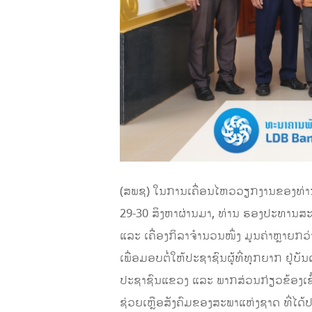
(ສພຊ) ໃນການເຄື່ອນໄຫວວຽກງານຂອງທ່ານ
29-30 ສິງຫາຜ່ານມາ, ທ່ານ ຮອງປະທານສະ
ແລະ ເຄື່ອງກິລາຈຳນວນໜຶ່ງ ມູນຄ່າຫຼາຍກ
ເພື່ອມອບຕໍ່ໃຫ້ປະຊາຊົນຜູ້ທີ່ທຸກຍາກ ຢ
ປະຊາຊົນແຂວງ ແລະ ພາກສ່ວນກ່ຽວຂ້ອງເຂົ້າ
ຊ່ວຍເຫຼືອສັງຄົມຂອງສະພາແຫ່ງຊາດ ທີ່ໄດ້