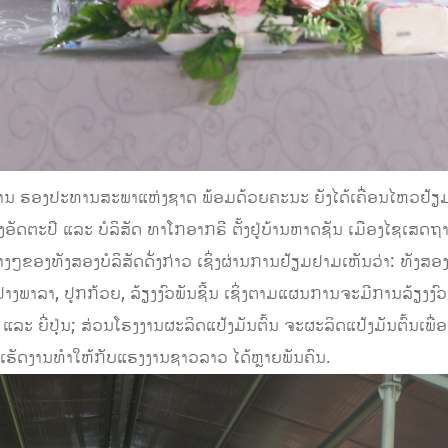
 ທ່ານ ຮອງປະທານສະພາແຫ່ງຊາດ ພ້ອມດ້ວຍຄະນະ ຍັງໄດ້ເຄື່ອນໄຫວຢ້ຽມຢາ
ແຂວງອັດຕະປື ແລະ ບໍລິສັດ ທາໂກອາກຣີ ຕັ້ງຢູ່ບ້ານຫາດຊັນ ເມືອງໄຊເສດ
ຂອງທັງສອງບໍລິສັດດັ່ງກ່າວ ເຊິ່ງຜ່ານການຢ້ຽມຢາມເຫັນວ່າ: ທັງສອງບ
ພາລາ, ປູກກ້ວຍ, ລ້ຽງງົວພັນຊີ້ນ ເຊິ່ງຕາມແຜນການຈະມີການລ້ຽງງົວເ
ລະ ຍີ່ປຸ່ນ; ສ່ວນໂຮງງານຜະລິດແປ້ງມັນຕົ້ນ ຈະຜະລິດແປ້ງມັນຕົ້ນເພື່
ວຽກເຮັດງານທຳໃຫ້ກັບແຮງງານຊາວລາວ ໄດ້ຫຼາຍພັນຄົນ.