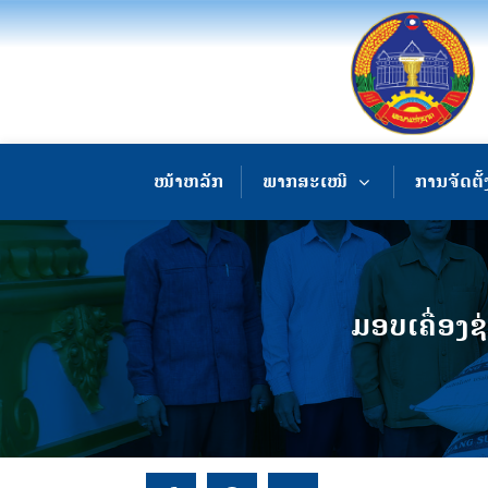
ໜ້າຫລັກ
ພາກສະເໜີ
ການຈັດຕັ້
ມອບເຄື່ອງ