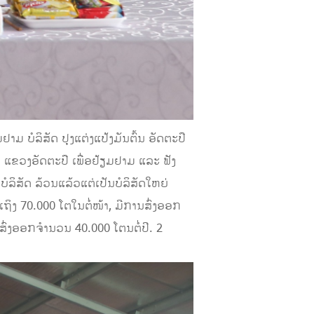
ມ ບໍລິສັດ ປຸງແຕ່ງແປ້ງມັນຕົ້ນ ອັດຕະປື
ຖາ ແຂວງອັດຕະປື ເພື່ອຢ້ຽມຢາມ ແລະ ຟັງ
ໍລິສັດ ລ້ວນແລ້ວແຕ່ເປັນບໍລິສັດໃຫຍ່
ຖິງ 70.000 ໂຕໃນຕໍ່ໜ້າ, ມີການສົ່ງອອກ
ອສົ່ງອອກຈຳນວນ 40.000 ໂຕນຕໍ່ປີ. 2