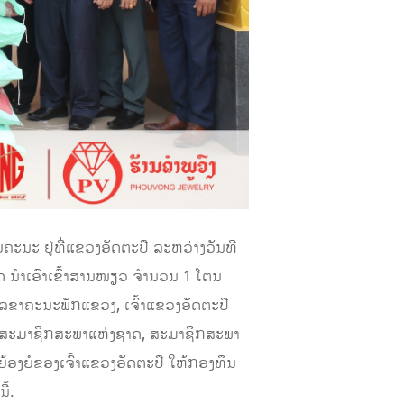
ະ ຢູ່ທີ່ແຂວງອັດຕະປື ລະຫວ່າງວັນທີ
ດ ນຳເອົາເຂົ້າສານໜຽວ ຈຳນວນ 1 ໂຕນ
ເລຂາຄະນະພັກແຂວງ, ເຈົ້າແຂວງອັດຕະປື
ວງ, ສະມາຊິກສະພາແຫ່ງຊາດ, ສະມາຊິກສະພາ
ຍ້ອງຍໍຂອງເຈົ້າແຂວງອັດຕະປື ໃຫ້ກອງທຶນ
ີ້.