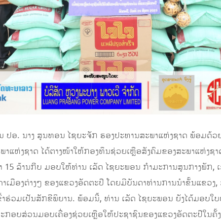
 ປອ. ນາງ ສູນທອນ ໄຊຍະຈັກ ຮອງປະທານສະພາແຫ່ງຊາດ ພ້ອມດ້ວຍຄະນ
ພາແຫ່ງຊາດ ໄດ້ຕາງໜ້າໃຫ້ກອງທຶນຊ່ວຍເຫຼືອສັງຄົມຂອງສະພາແຫ່ງຊາ
ວ່າ 15 ລ້ານກີບ ມອບໃຫ້ທ່ານ ເລັດ ໄຊຍະພອນ ກຳມະການສູນກາງພັກ, 
ູ່ບັນດາເມືອງຕ່າງໆ ຂອງແຂວງອັດຕະປື ໂດຍມີບັນດາທ່ານການນຳຂັ້ນແຂ
ຮ່ວມເປັນສັກຂີພິຍານ. ພ້ອມນີ້, ທ່ານ ເລັດ ໄຊຍະພອນ ຍັງໄດ້ມອບໃບ
ປະກອບສ່ວນມອບເຄື່ອງຊ່ວຍເຫຼືອໃຫ້ປະຊາຊົນຂອງແຂວງອັດຕະປືໃນຄັ້ງນ