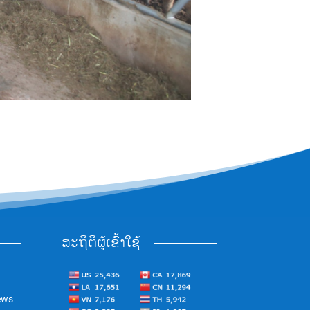
ສະຖິຕິຜູ້ເຂົ້າໃຊ້
ews