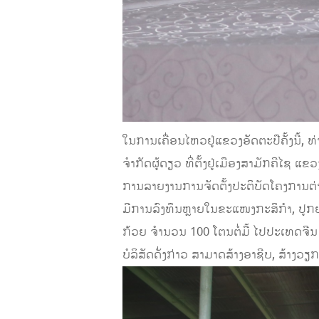
ໃນການເຄື່ອນໄຫວຢູ່ແຂວງອັດຕະປືຄັ້ງນີ້,
ຈໍາກັດຜູ້ດຽວ ທີ່ຕັ້ງຢູ່ເມືອງສາມັກຄີໄຊ 
ການລາຍງານການຈັດຕັ້ງປະຕິບັດໂຄງການຕ່າງໆ
ມີການລົງທຶນຫຼາຍໃນຂະແໜງກະສິກຳ, ປູກຢາງ
ກ້ວຍ ຈຳນວນ 100 ໂຕນຕໍ່ມື້ ໄປປະເທດຈີນ ແ
ບໍລິສັດດັ່ງກ່າວ ສາມາດສ້າງອາຊີບ, ສ້າງ