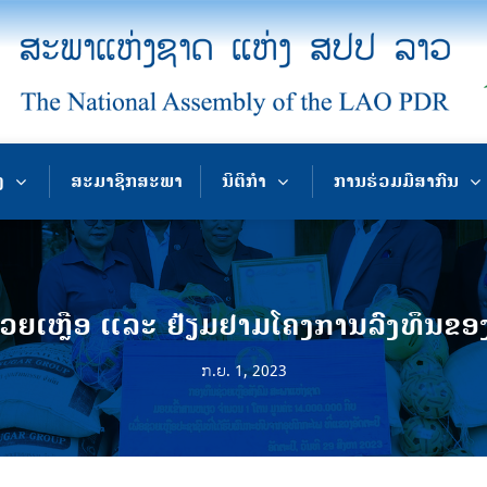
ງ
ສະມາຊິກສະພາ
ນິຕິກຳ
ການຮ່ວມມືສາກົນ
ຊ່ວຍເຫຼືອ ແລະ ຢ້ຽມຢາມໂຄງການລົງທຶນ
ກ.ຍ. 1, 2023