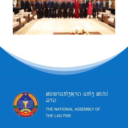
ສະພາແຫ່ງຊາດ ແຫ່ງ ສປປ
ລາວ
THE NATIONAL ASSEMBLY OF
THE LAO PDR