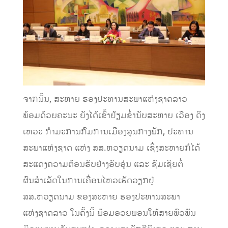
ຈາກນັ້ນ, ສະຫາຍ ຮອງປະທານສະພາແຫ່ງຊາດລາວ
ພ້ອມດ້ວຍຄະນະ ຍັງໄດ້ເຂົ້າຢ້ຽມຂ່ຳນັບສະຫາຍ ເວືອງ ດິງ
ເຫວະ ກຳມະການກົມການເມືອງສູນກາງພັກ, ປະທານ
ສະພາແຫ່ງຊາດ ແຫ່ງ ສສ.ຫວຽດນາມ ເຊິ່ງສະຫາຍກໍໄດ້
ສະແດງຄວາມຕ້ອນຮັບຢ່າງອົບອຸ່ນ ແລະ ຊົມເຊີຍຕໍ່
ຜົນສຳເລັດໃນການເຄື່ອນໄຫວເຮັດວຽກຢູ່
ສສ.ຫວຽດນາມ ຂອງສະຫາຍ ຮອງປະທານສະພາ
ແຫ່ງຊາດລາວ ໃນຄັ້ງນີ້ ພ້ອມອວຍພອນໃຫ້ສາຍພົວພັນ