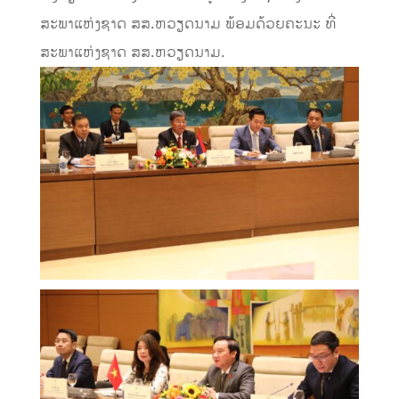
ສະພາແຫ່ງຊາດ ສສ.ຫວຽດນາມ ພ້ອມດ້ວຍຄະນະ ທີ່
ສະພາແຫ່ງຊາດ ສສ.ຫວຽດນາມ.