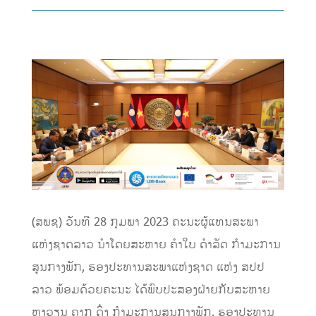
(ສພຊ) ວັນທີ 28 ກຸມພາ 2023 ຄະນະຜູ້ແທນສະພາ
ແຫ່ງຊາດລາວ ນຳໂດຍສະຫາຍ ຄຳໃບ ດຳລັດ ກຳມະການ
ສູນກາງພັກ, ຮອງປະທານສະພາແຫ່ງຊາດ ແຫ່ງ ສປປ
ລາວ ພ້ອມດ້ວຍຄະນະ ໄດ້ພົບປະສອງຝ່າຍກັບສະຫາຍ
ຫງວຽນ ຄາກ ດິ໋ງ ກຳມະການສູນກາງພັກ, ຮອງປະທານ