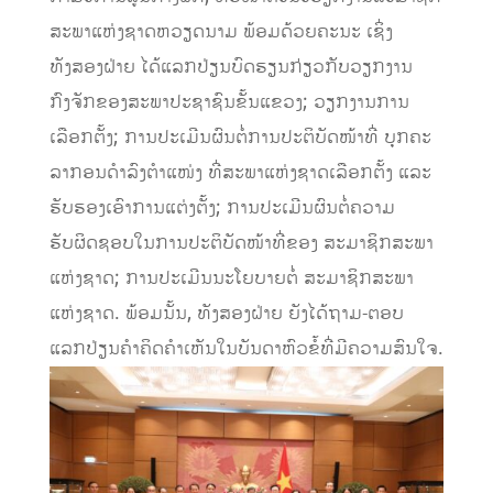
ສະພາແຫ່ງຊາດຫວຽດນາມ ພ້ອມດ້ວຍຄະນະ ເຊິ່ງ
ທັງສອງຝ່າຍ ໄດ້ແລກປ່ຽນບົດຮຽນກ່ຽວກັບວຽກງານ
ກົງຈັກຂອງສະພາປະຊາຊົນຂັ້ນແຂວງ; ວຽກງານການ
ເລືອກຕັ້ງ; ການປະເມີນຜົນຕໍ່ການປະຕິບັດໜ້າທີ່ ບຸກຄະ
ລາກອນດຳລົງຕຳແໜ່ງ ທີ່ສະພາແຫ່ງຊາດເລືອກຕັ້ງ ແລະ
ຮັບຮອງເອົາການແຕ່ງຕັ້ງ; ການປະເມີນຜົນຕໍ່ຄວາມ
ຮັບຜິດຊອບໃນການປະຕິບັດໜ້າທີ່ຂອງ ສະມາຊິກສະພາ
ແຫ່ງຊາດ; ການປະເມີນນະໂຍບາຍຕໍ່ ສະມາຊິກສະພາ
ແຫ່ງຊາດ. ພ້ອມນັ້ນ, ທັງສອງຝ່າຍ ຍັງໄດ້ຖາມ-ຕອບ
ແລກປ່ຽນຄຳຄິດຄຳເຫັນໃນບັນດາຫົວຂໍ້ທີ່ມີຄວາມສົນໃຈ.