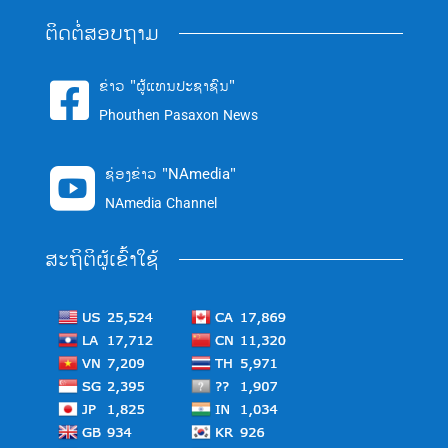
ຕິດຕໍ່ສອບຖາມ
ຂ່າວ "ຜູ້ແທນປະຊາຊົນ"

Phouthen Pasaxon News
ຊ່ອງຂ່າວ "NAmedia"

NAmedia Channel
ສະຖິຕິຜູ້ເຂົ້າໃຊ້