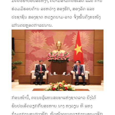
ມິດຕະພາບອັນສະຫງ່າ, ຄວາມສາມັກຄີພິເສດ ແລະ ການ
ຮ່ວມມືຮອບດ້ານ ລະຫວ່າງ ສອງພັກ, ສອງລັດ ແລະ
ປະຊາຊົນ ສອງຊາດ ຫວຽດນາມ-ລາວ ຈົ່ງໝັ້ນຄົງຂະໜົງ
ແກ່ນຕະຫຼອດກາລະນານ.
ກ່ອນໜ້ານີ້, ຄະນະຜູ້ແທນສະພາແຫ່ງຊາດລາວ ຍັງໄດ້
ພົບປະເຮັດວຽກກັບສະຫາຍ ນາງ ຫງວຽນ ທິ ແທງ
ກຳມະການສູນກາງພັກ, ຫົວໜ້າຄະນະວຽກງານສະມາຊິກ