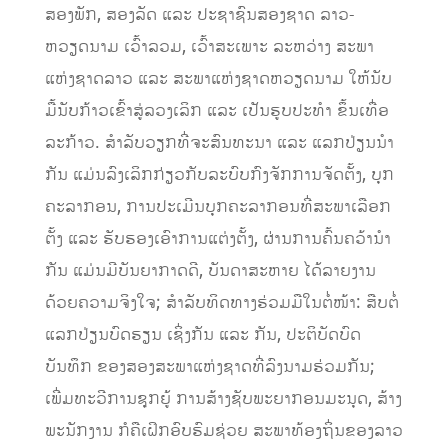
ສອງພັກ, ສອງລັດ ແລະ ປະຊາຊົນສອງຊາດ ລາວ-
ຫວຽດນາມ ເວົ້າລວມ, ເວົ້າສະເພາະ ລະຫວ່າງ ສະພາ
ແຫ່ງຊາດລາວ ແລະ ສະພາແຫ່ງຊາດຫວຽດນາມ ໃຫ້ນັບ
ມື້ນັບກ້າວເຂົ້າສູ່ລວງເລິກ ແລະ ເປັນຮູບປະທຳ ຂຶ້ນເທື່ອ
ລະກ້າວ. ສຳລັບວຽກທີ່ຈະສົນທະນາ ແລະ ແລກປ່ຽນນໍາ
ກັນ ແມ່ນລົງເລິກກ່ຽວກັບລະບົບກົງຈັກການຈັດຕັ້ງ, ບຸກ
ຄະລາກອນ, ການປະເມີນບຸກຄະລາກອນທີ່ສະພາເລືອກ
ຕັ້ງ ແລະ ຮັບຮອງເອົາການແຕ່ງຕັ້ງ, ຜ່ານການຄົ້ນຄວ້ານຳ
ກັນ ແມ່ນມີບັນຍາກາດດີ, ບັນດາສະຫາຍ ໄດ້ລາຍງານ
ດ້ວຍຄວາມຈິງໃຈ; ສໍາລັບທິດທາງຮ່ວມມືໃນຕໍ່ໜ້າ: ສືບຕໍ່
ແລກປ່ຽນບົດຮຽນ ເຊິ່ງກັນ ແລະ ກັນ, ປະຕິບັດບົດ
ບັນທຶກ ຂອງສອງສະພາແຫ່ງຊາດທີ່ລົງນາມຮ່ວມກັນ;
ເພີ່ມທະວີການຊຸກຍູ້ ການສ້າງຊັບພະຍາກອນມະນຸດ, ສ້າງ
ພະນັກງານ ກໍຄືເຝິກອົບຮົມຊ່ວຍ ສະພາທ້ອງຖິ່ນຂອງລາວ