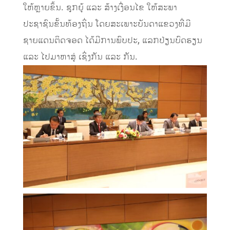
ໃຫ້ຫຼາຍຂຶ້ນ. ຊຸກຍູ້ ແລະ ສ້າງເງື່ອນໄຂ ໃຫ້ສະພາ
ປະຊາຊົນຂັ້ນທ້ອງຖິ່ນ ໂດຍສະເພາະບັນດາແຂວງທີ່ມີ
ຊາຍແດນຕິດຈອດ ໄດ້ມີການພົບປະ, ແລກປ່ຽນບົດຮຽນ
ແລະ ໄປມາຫາສູ່ ເຊິ່ງກັນ ແລະ ກັນ.