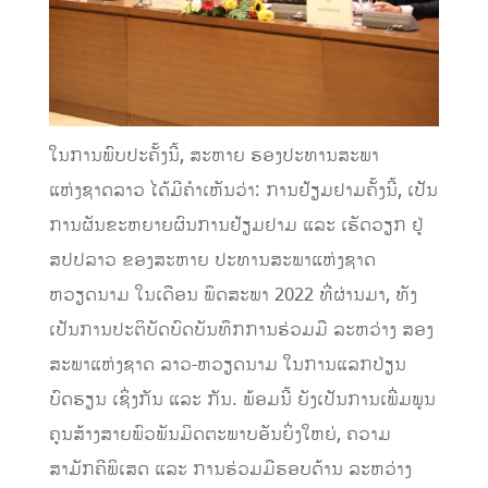
ໃນການພົບປະຄັ້ງນີ້, ສະຫາຍ ຮອງປະທານສະພາ
ແຫ່ງຊາດລາວ ໄດ້ມີຄຳເຫັນວ່າ: ການຢ້ຽມຢາມຄັ້ງນີ້, ເປັນ
ການຜັນຂະຫຍາຍຜົນການຢ້ຽມຢາມ ແລະ ເຮັດວຽກ ຢູ່
ສປປລາວ ຂອງສະຫາຍ ປະທານສະພາແຫ່ງຊາດ
ຫວຽດນາມ ໃນເດືອນ ພຶດສະພາ 2022 ທີ່ຜ່ານມາ, ທັງ
ເປັນການປະຕິບັດບົດບັນທຶກການຮ່ວມມື ລະຫວ່າງ ສອງ
ສະພາແຫ່ງຊາດ ລາວ-ຫວຽດນາມ ໃນການແລກປ່ຽນ
ບົດຮຽນ ເຊິ່ງກັນ ແລະ ກັນ. ພ້ອມນີ້ ຍັງເປັນການເພີ່ມພູນ
ຄູນສ້າງສາຍພົວພັນມິດຕະພາບອັນຍິ່ງໃຫຍ່, ຄວາມ
ສາມັກຄີພິເສດ ແລະ ການຮ່ວມມືຮອບດ້ານ ລະຫວ່າງ