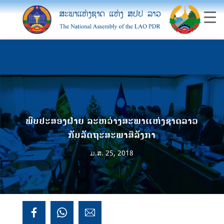
ພົບປະສອງຝ່າຍ ລະຫວ່າງສະພາແຫ່ງຊາດລາວ
ກັບລັດຖະສະພາສີລັງກາ
ມ.ສ. 25, 2018