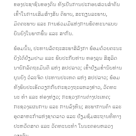
ຂອງປະຊາຊົນຂອງຕົນ ທັງເປັນການປະກອບສ່ວນສຳຄັນ
ເຂົ້າໃນການເສີມສ້າງສັນ ຕິພາບ, ສະຖຽນລະພາບ,
ມິດຕະພາບ ແລະ ການຮ່ວມມືແຫ່ງການພັດທະນາແບບ
ຍືນຍົງໃນພາກພື້ນ ແລະ ສາກົນ.
ພ້ອມນັ້ນ, ປະທານລັດຖະສະພາສີລັງກາ ພ້ອມດ້ວຍຄະນະ
ຍັງໄດ້ຢ້ຽມຢາມ ແລະ ພົບປະກັບທ່ານ ທອງລຸນ ສີສຸລິດ
ນາຍົກລັດຖະມົນຕີ ແຫ່ງ ສປປລາວ; ເຂົ້າຢ້ຽມຂໍ່ານັບທ່ານ
ບຸນຍັງ ວໍລະຈິດ ປະທານປະເທດ ແຫ່ງ ສປປລາວ; ພ້ອມ
ທັງພົບປະເຮັດວຽກກັບກະຊວງຖະແຫລງຂ່າວ, ວັດທະ
ນະ ທຳ ແລະ ທ່ອງທ່ຽວ; ກະຊວງການຕ່າງປະເທດ;
ກະຊວງແຜນການ ແລະ ການລົງທຶນ; ສະພາການຄ້າ ແລະ
ອຸດສາຫະກໍາແຫ່ງຊາດລາວ ແລະ ຢ້ຽມຊົມສະຖານທີ່ທາງ
ປະຫວັດສາດ ແລະ ວັດທະນະທຳ ໃນນະຄອນຫລວງ
ວຽງຈັນ.