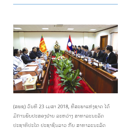
(ສພຊ) ວັນທີ 23 ເມສາ 2018, ທີ່ສະພາແຫ່ງຊາດ ໄດ້
ມີການພົບປະສອງຝ່າຍ ລະຫວ່າງ ສາທາລະນະລັດ
ປະຊາທິປະໄຕ ປະຊາຊົນລາວ ກັບ ສາທາລະນະລັດ