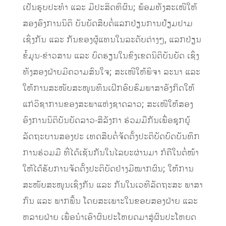
ເປັນຮູບປະທຳ ແລະ ມີປະສິດທິຜົນ; ພ້ອມທັງສະເໜີໃຫ້
ສອງອົງການນິຕິ ບັນຍັດສືບຕໍ່ແລກປ່ຽນການຢ້ຽມຢາມ
ເຊິ່ງກັນ ແລະ ກັນຂອງຜູ້ແທນໃນລະດັບຕ່າງໆ, ແລກປ່ຽນ
ຂໍ້ມູນ-ຂ່າວສານ ແລະ ບົດຮຽນໃນຂົງເຂດນິຕິບັນຍັດ ເຊິ່ງ
ທັງສອງຝ່າຍມີຄວາມສົນໃຈ; ສະເໜີໃຫ້ພິຈາ ລະນາ ແລະ
ໃຫ້ການສະໜັບສະໜູນທຶນເຝິກອົບຮົມພາສາອັງກິດໃຫ້
ແກ່ວິຊາການຂອງສະພາແຫ່ງຊາດລາວ; ສະເໜີໃຫ້ສອງ
ອົງການນິຕິບັນຍັດລາວ-ສີລັງກາ ຮ່ວມມືກັນເພື່ອຊຸກຍູ້
ລັດຖະບານສອງປະ ເທດສືບຕໍ່ຈັດຕັ້ງປະຕິບັດບົດບັນທຶກ
ການຮ່ວມມື ທີ່ໄດ້ເຊັນກັນໃນໄລຍະຜ່ານມາ ກໍຄືໃນຕໍ່ໜ້າ
ໃຫ້ໄດ້ຮັບການຈັດຕັ້ງປະຕິບັດຢ່າງມີໝາກຜົນ; ໃຫ້ການ
ສະໜັບສະໜູນເຊິ່ງກັນ ແລະ ກັນໃນເວທີລັດຖະສະ ພາສາ
ກົນ ແລະ ພາກພື້ນ ໂດຍສະເພາະໃນຂອບສອງຝ່າຍ ແລະ
ຫລາຍຝ່າຍ ເພື່ອນຳເອົາຜົນປະໂຫຍດມາສູ່ຜົນປະໂຫຍດ