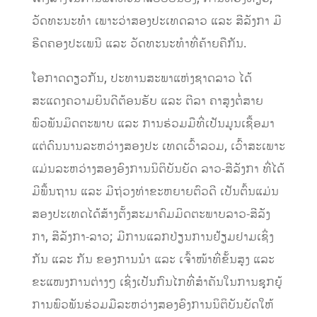
ວັດທະນະທຳ ເພາະວ່າສອງປະເທດລາວ ແລະ ສີລັງກາ ມີ
ຮີດຄອງປະເພນີ ແລະ ວັດທະນະທຳທີ່ຄ້າຍຄືກັນ.
ໂອກາດດຽວກັນ, ປະທານສະພາແຫ່ງຊາດລາວ ໄດ້
ສະແດງຄວາມຍິນດີຕ້ອນຮັບ ແລະ ຕີລາ ຄາສູງຕໍ່ສາຍ
ພົວພັນມິດຕະພາບ ແລະ ການຮ່ວມມືທີ່ເປັນມູນເຊື້ອມາ
ແຕ່ດົນນານລະຫວ່າງສອງປະ ເທດເວົ້າລວມ, ເວົ້າສະເພາະ
ແມ່ນລະຫວ່າງສອງອົງການນິຕິບັນຍັດ ລາວ-ສີລັງກາ ທີ່ໄດ້
ມີພື້ນຖານ ແລະ ມີຖ່ວງທ່າຂະຫຍາຍຕົວດີ ເປັນຕົ້ນແມ່ນ
ສອງປະເທດໄດ້ສ້າງຕັ້ງສະມາຄົມມິດຕະພາບລາວ-ສີລັງ
ກາ, ສີລັງກາ-ລາວ; ມີການແລກປ່ຽນການຢ້ຽມຢາມເຊິ່ງ
ກັນ ແລະ ກັນ ຂອງການນຳ ແລະ ເຈົ້າໜ້າທີ່ຂັ້ນສູງ ແລະ
ຂະແໜງການຕ່າງໆ ເຊິ່ງເປັນກົນໄກທີ່ສຳຄັນໃນການຊຸກຍູ້
ການພົວພັນຮ່ວມມືລະຫວ່າງສອງອົງການນິຕິບັນຍັດໃຫ້