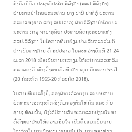
ສັງຄົມນິຍົມ ປະຊາທິປະໄຕ ສີລັງກາ (ສສປ.ສີລັງກາ);
ຝ່າຍລາວນຳໂດຍພະນະທ່ານ ນາງ ປານີ ຢາທໍ່ຕູ້ ປະທານ
ສະພາແຫ່ງຊາດ ແຫ່ງ ສປປລາວ; ຝ່າຍສີລັງການຳໂດຍພະ
ນະທ່ານ ກາຣູ ຈາຍາສຸລິຍາ ປະທານລັດຖະສະພາແຫ່ງ
ສສປ.ສີລັງກາ ໃນໂອກາດທີ່ມາຢ້ຽມຢາມສັນຖະວະໄມຕີ
ຢ່າງເປັນທາງການ ທີ່ ສປປລາວ ໃນລະຫວ່າງວັນທີ 21-24
ເມສາ 2018 ເພື່ອເປັນການກະກຽມໃຫ້ແກ່ການສະເຫລີມ
ສະຫລອງວັນສ້າງຕັ້ງສາຍພົວພັນການທູດ ຄົບຮອບ 53 ປີ
(20 ກໍລະກົດ 1965-20 ກໍລະກົດ 2018).
ໃນການພົບປະຄັ້ງນີ້, ສອງຝ່າຍໄດ້ລາຍງານສະພາບການ
ພັດທະນາເສດຖະກິດ-ສັງຄົມຂອງຕົນໃຫ້ກັນ ແລະ ກັນ
ຊາບ; ພ້ອມນັ້ນ, ຍັງໄດ້ມີການສົນທະນາແລກປ່ຽນບັນຫາ
ທີ່ທັງສອງຝ່າຍໃຫ້ຄວາມສົນໃຈ ເປັນຕົ້ນແມ່ນພື້ນຖານ
ໂຄງລ່າງໃນການພັດທະນາແບບຍືນຍົງ, ການທ່ອງທ່ຽວ,