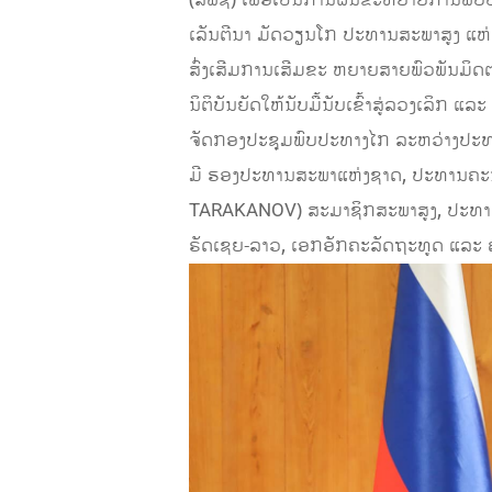
ເລັນຕີນາ ມັດວຽນໂກ ປະທານສະພາສູງ ແຫ່ງ
ສົ່ງເສີມການເສີມຂະ ຫຍາຍສາຍພົວພັນມິດຕ
ນິຕິບັນຍັດໃຫ້ນັບມື້ນັບເຂົ້າສູ່ລວງເລິກ
ຈັດກອງປະຊຸມພົບປະທາງໄກ ລະຫວ່າງປະທາ
ມີ ຮອງປະທານສະພາແຫ່ງຊາດ, ປະທານຄະນ
TARAKANOV) ສະມາຊິກສະພາສູງ, ປະທາ
ຣັດເຊຍ-ລາວ, ເອກອັກຄະລັດຖະທູດ ແລະ ຄະ