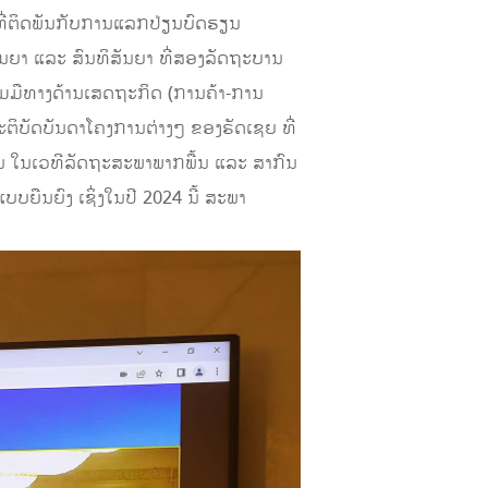
 ທີ່ຕິດພັນກັບການແລກປ່ຽນບົດຮຽນ
ັນຍາ ແລະ ສົນທິສັນຍາ ທີ່ສອງລັດຖະບານ
ວມມືທາງດ້ານເສດຖະກິດ (ການຄ້າ-ການ
ປະຕິບັດບັນດາໂຄງການຕ່າງໆ ຂອງຣັດເຊຍ ທີ່
ກັນ ໃນເວທີລັດຖະສະພາພາກພື້ນ ແລະ ສາກົນ
ຍືນຍົງ ເຊິ່ງໃນປີ 2024 ນີ້ ສະພາ