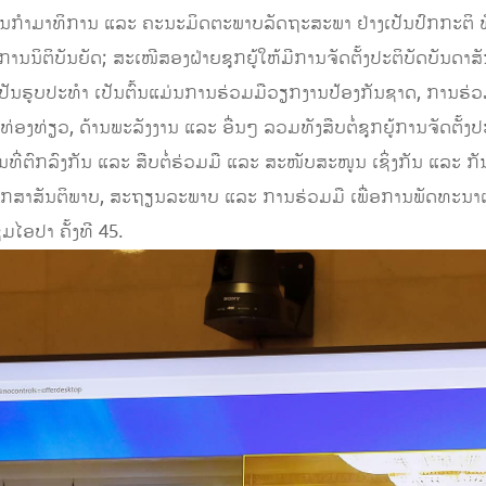
ຂັ້ນກໍາມາທິການ ແລະ ຄະນະມິດຕະພາບລັດຖະສະພາ ຢ່າງເປັນປົກກະຕິ
ນນິຕິບັນຍັດ; ສະເໜີສອງຝ່າຍຊຸກຍູ້ໃຫ້ມີການຈັດຕັ້ງປະຕິບັດບັນດາສ
ເປັນຮູບປະທຳ ເປັນຕົ້ນແມ່ນການຮ່ວມມືວຽກງານປ້ອງກັນຊາດ, ການຮ່
່ອງທ່ຽວ, ດ້ານພະລັງງານ ແລະ ອື່ນໆ ລວມທັງສືບຕໍ່ຊຸກຍູ້ການຈັດຕັ້ງ
ນທີ່ຕົກລົງກັນ ແລະ ສືບຕໍ່ຮ່ວມມື ແລະ ສະໜັບສະໜູນ ເຊິ່ງກັນ ແລະ 
ັກສາສັນຕິພາບ, ສະຖຽນລະພາບ ແລະ ການຮ່ວມມື ເພື່ອການພັດທະນາແບບ
ມໄອປາ ຄັ້ງທີ 45.