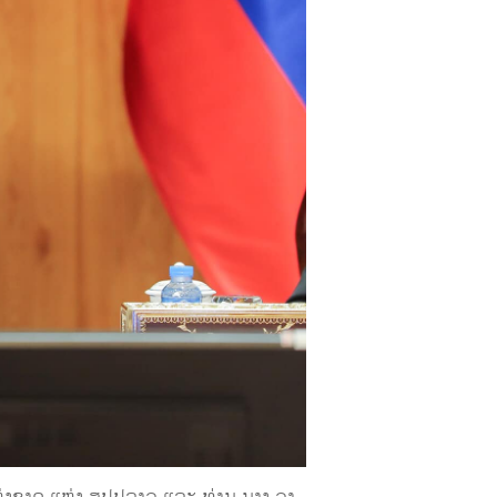
ງຊາດ ແຫ່ງ ສປປລາວ ແລະ ທ່ານ ນາງ ວາ