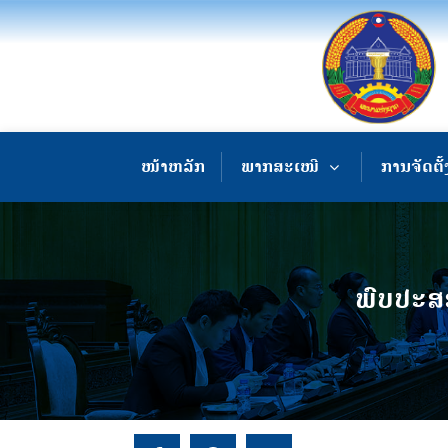
ໜ້າຫລັກ
ພາກສະເໜີ
ການຈັດຕັ້
ພົບປະສ