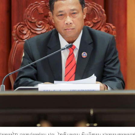
ປະທາງໄກ ລະຫວ່າງທ່ານ ປອ. ໄຊສົມພອນ ພົມວິຫານ ປະທານສະພາແຫ່