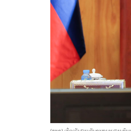
(ສພຊ) ເພື່ອເປັນການຜັນຂະຫຍາຍການພົບ