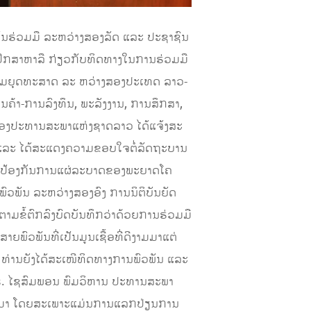
ພັນຮ່ວມມື ລະຫວ່າງສອງລັດ ແລະ ປະຊາຊົນ
ປຶກສາຫາລື ກ່ຽວກັບທິດທາງໃນການຮ່ວມມື
່ຮ່ວມຍຸດທະສາດ ລະ ຫວ່າງສອງປະເທດ ລາວ-
ການຄ້າ-ການລົງທຶນ, ພະລັງງານ, ການສຶກສາ,
ານຮອງປະທານສະພາແຫ່ງຊາດລາວ ໄດ້ແຈ້ງສະ
 ແລະ ໄດ້ສະແດງຄວາມຂອບໃຈຕໍ່ລັດຖະບານ
ການປ້ອງກັນການແຜ່ລະບາດຂອງພະຍາດໂຄ
ົວພັນ ລະຫວ່າງສອງອົງ ການນິຕິບັນຍັດ
າມຂໍ້ຕົກລົງບົດບັນທຶກວ່າດ້ວຍການຮ່ວມມື
ົວພັນທີ່ເປັນມູນເຊື້ອທີ່ດີງາມມາແຕ່
, ທ່ານຍັງໄດ້ສະເໜີທິດທາງການພົວພັນ ແລະ
ນ ດຣ. ໄຊສົມພອນ ພົມວິຫານ ປະທານສະພາ
່ານມາ ໂດຍສະເພາະແມ່ນການແລກປ່ຽນການ