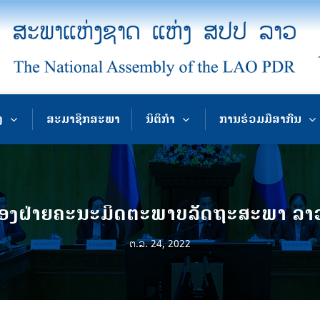
ງ
ສະມາຊິກສະພາ
ນິຕິກຳ
ການຮ່ວມມືສາກົນ
ອງຝ່າຍຄະນະມິດຕະພາບລັດຖະສະພາ ລາວ
ຕ.ລ. 24, 2022