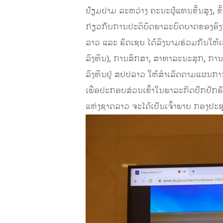
ຢ້ຽມຢາມ ລະຫວ່າງ ຄະນະຜູ້ແທນຂັ້ນສູງ, 
ກ່ຽວກັບການປະຕິບັດພາລະບົດບາດຂອງອົງກາ
ລາວ ແລະ ຣັດເຊຍ ໄດ້ລົງນາມຮ່ວມກັນໃຫ້
ລົງທຶນ), ການສຶກສາ, ສາທາລະນະສຸກ, ການທ
ລົງທຶນຢູ່ ສປປລາວ ໃຫ້ສໍາເລັດຕາມແຜນກາ
ເພື່ອປະກອບສ່ວນເຂົ້າໃນພາລະກິດປົກປັກຮ
ແຫ່ງຊາດລາວ ຈະໄດ້ເປັນເຈົ້າພາບ ກອງປະຊຸ