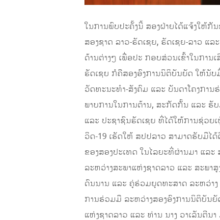
ໃນການພົບປະຄັ້ງນີ້ ສອງຝ່າຍໄດ້ແຈ້ງໃຫ້
ສອງຊາດ ລາວ-ຣັດເຊຍ, ຣັດເຊຍ-ລາວ ແລະ 
ດ້ານຕ່າງໆ ເພື່ອປະ ກອບສ່ວນເຂົ້າໃນການ
ຣັດເຊຍ ກໍຄືສອງອົງການນິຕິບັນຍັດ ໃຫ້ນັບມ
ວັດທະນະທໍາ-ສັງຄົມ ແລະ ບັນດາໂຄງການຮ່
ພາບການໃນການຕ້ານ, ສະກັດກັ້ນ ແລະ ຮັ
ແລະ ປະຊາຊົນຣັດເຊຍ ທີ່ໄດ້ໃຫ້ການຊ່ວ
ວິດ-19 ເຮັດໃຫ້ ສປປລາວ ສາມາດຮັບມືໄດ້
ຂອງສອງປະເທດ ໃນໄລຍະທີ່ຜ່ານມາ ແລະ ສະແ
ລະຫວ່າງສະພາແຫ່ງຊາດລາວ ແລະ ສະພາສູງຣ
ດົນນານ ແລະ ຄູ່ຮ່ວມຍຸດທະສາດ ລະຫວ່າງ ລ
ການຮ່ວມມື ລະຫວ່າງສອງອົງການນິຕິບັນຍັ
ແຫ່ງຊາດລາວ ແລະ ທ່ານ ນາງ ວາເລັນຕີນ