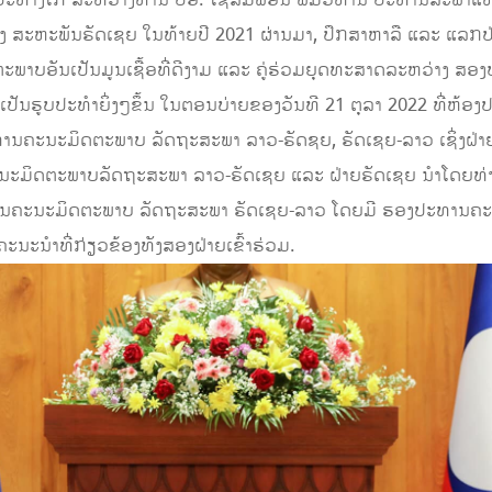
 ສະຫະພັນຣັດເຊຍ ໃນທ້າຍປີ 2021 ຜ່ານມາ, ປຶກສາຫາລື ແລະ ແລກປ່ຽ
ະພາບອັນເປັນມູນເຊື້ອທີ່ດີງາມ ແລະ ຄູ່ຮ່ວມຍຸດທະສາດລະຫວ່າງ ສອ
 ແລະ ເປັນຮູບປະທຳຍິ່ງໆຂຶ້ນ ໃນຕອນບ່າຍຂອງວັນທີ 21 ຕຸລາ 2022 ທີ່ຫ
ນຄະນະມິດຕະພາບ ລັດຖະສະພາ ລາວ-ຣັດຊຍ, ຣັດເຊຍ-ລາວ ເຊິ່ງຝ່າຍ
ະມິດຕະພາບລັດຖະສະພາ ລາວ-ຣັດເຊຍ ແລະ ຝ່າຍຣັດເຊຍ ນໍາໂດຍທ່
ນຄະນະມິດຕະພາບ ລັດຖະສະພາ ຣັດເຊຍ-ລາວ ໂດຍມີ ຮອງປະທານຄະ
ນະນໍາທີ່ກ່ຽວຂ້ອງທັງສອງຝ່າຍເຂົ້າຮ່ວມ.