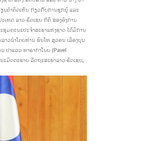
ນຄໍາຄິດເຫັນ ກ່ຽວກັບການຊຸກຍູ້ ແລະ
ງປະເທດ ລາວ-ຣັດເຊຍ ກໍຄື ສອງອົງການ
້ອງປະຊຸມຄະນະປະຈໍາສະພາແຫ່ງຊາດ ໄດ້ມີການ
ລາວນໍາໂດຍທ່ານ ພົນໂທ ສຸວອນ ເລືອງບຸນ
ານ ປາແວວ ທາຣາກາໂນບ (Pavel
ນະມິດຕະພາບ ລັດຖະສະພາລາວ-ຣັດເຊຍ,