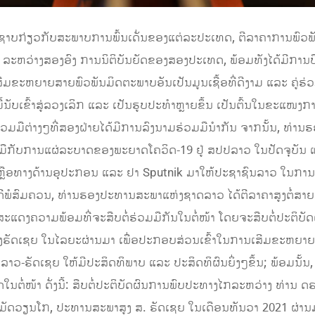
ກັນຊາບກ່ຽວກັບສະພາບການພົ້ນເດັ່ນຂອງແຕ່ລະປະເທດ, ຕີລາຄາການພົວ
ລະຫວ່າງສອງອົງ ການນິຕິບັນຍັດຂອງສອງປະເທດ, ພ້ອມທັງໄດ້ມີການ
ເສີມຂະຫຍາຍສາຍພົວພັນມິດຕະພາບອັນເປັນມູນເຊື້ອທີ່ດີງາມ ແລະ ຄູ
ື້ນັບເຂົ້າສູ່ລວງເລິກ ແລະ ເປັນຮູບປະທໍາຫຼາຍຂຶ້ນ ເປັນຕົ້ນໃນຂະແໜງ
ວມມືຕ່າງໆທີ່ສອງຝ່າຍໄດ້ມີການລົງນາມຮ່ວມມືນໍາກັນ ຈາກນັ້ນ, ທ່
ບມືກັບການແຜ່ລະບາດຂອງພະຍາດໂຄວິດ-19 ຢູ່ ສປປລາວ ໃນປັດຈຸບັນ
ຍເຫຼືອທາງດ້ານອຸປະກອນ ແລະ ຢາ Sputnik ມາໃຫ້ປະຊາຊົນລາວ ໃນ
ດີພໍສົມຄວນ, ທ່ານຮອງປະທານສະພາແຫ່ງຊາດລາວ ໄດ້ຕີລາຄາສູງຕໍ່ສາຍພ
ດງຄວາມພ້ອມທີ່ຈະສືບຕໍ່ຮ່ວມມືກັນໃນຕໍ່ໜ້າ ໂດຍຈະສືບຕໍ່ປະຕິບັດຕ
ັດເຊຍ ໃນໄລຍະຜ່ານມາ ເພື່ອປະກອບສ່ວນເຂົ້າໃນການເສີມຂະຫຍາຍສາຍພ
າວ-ຣັດເຊຍ ໃຫ້ມີປະສິດທິພາບ ແລະ ປະສິດທິຜົນຍິ່ງໆຂຶ້ນ; ພ້ອມນັ້ນ
ດໃນຕໍ່ໜ້າ ດັ່ງນີ້: ສືບຕໍ່ປະຕິບັດຜົນການພົບປະທາງໄກລະຫວ່າງ ທ່າ
າ ມັດວຽນໂກ, ປະທານສະພາສູງ ສ. ຣັດເຊຍ ໃນເດືອນທັນວາ 2021 ຜ