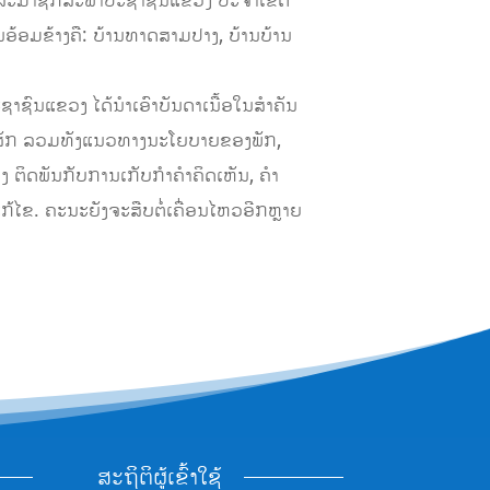
ໄຊ ສະມາຊິກສະພາປະຊາຊົນແຂວງ ປະຈໍາເຂດ
ນອ້ອມຂ້າງຄື: ບ້ານທາດສາມປາງ, ບ້ານບ້ານ
ົນແຂວງ ໄດ້ນໍາເອົາບັນດາເນື້ອໃນສໍາຄັນ
າສັກ ລວມທັງແນວທາງນະໂຍບາຍຂອງພັກ,
 ຕິດພັນກັບການເກັບກໍາຄໍາຄິດເຫັນ, ຄໍາ
ໆແກ້ໄຂ. ຄະນະຍັງຈະສືບຕໍ່ເຄື່ອນໄຫວອີກຫຼາຍ
ສະຖິຕິຜູ້ເຂົ້າໃຊ້