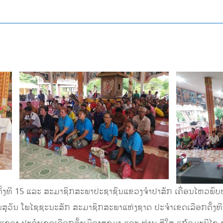
້ງທີ 15 ແລະ ສະມາຊິກສະພາປະຊາຊົນແຂວງຈໍາປາສັກ ເຄື່ອນໄຫວພົບປ
 ບຸນສຸວັນ ໂພໄຊຊະນະສັກ ສະມາຊິກສະພາແຫ່ງຊາດ ປະຈໍາເຂດເລືອກຕັ້ງທີ