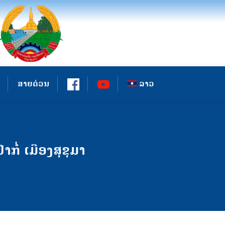
ສາຍດ່ວນ
ລາວ
ໍ່ ເມືອງສຸຂຸມາ