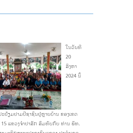
ໃນວັນທີ
20
ສິງຫາ
2024 ນີ້
ະຢ້ຽມຢາມປິຊາຊົນຢູ່ຫຼາຍບ້ານ ຂອງເຂດ
 15 ແຂວງຈໍາປາສັກ ສົມທັບກັບ ທ່ານ ພັທ.