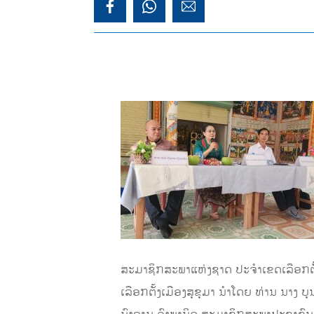
ສະມາຊິກສະພາແຫ່ງຊາດ ປະຈໍາເຂດເລືອກຕັ
ເລືອກຕັ້ງເມືອງສຸຂຸມາ ນໍາໂດຍ ທ່ານ ນາງ