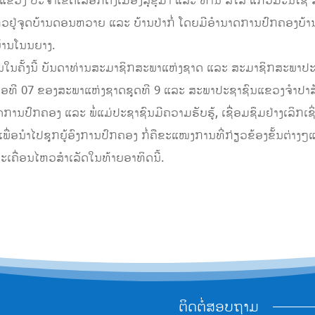
ແຂວງ ປະຈໍາເຂດເລືອກຕັ້ງເມືອງສຸຂຸມາ ແລະ ທ່ານ ສີໃສ ແກ້ວມະນີ
ໄຫວຢູ່ຈຸດບ້ານດອນຫວາຍ ແລະ ບ້ານປ່າກໍ່ ໂດຍມີອໍານາດການປົກຄອງບ້າ
ບ້ານໂນນຍາງ.
ໃນຄັ້ງນີ້ ບັນດາທ່ານສະມາຊິກສະພາແຫ່ງຊາດ ແລະ ສະມາຊິກສະພາປະຊາຊ
ື່ອທີ 07 ຂອງສະພາແຫ່ງຊາດຊຸດທີ 9 ແລະ ສະພາປະຊາຊົນແຂວງຈໍາປ
ປົກຄອງ ແລະ ພໍ່ແມ່ປະຊາຊົນມີຄວາມຮັບຮູ້, ເຊື່ອມຊຶມຢ່າງເລິກເຊິ່ງ
 ເພື່ອນໍາໄປຊຸກຍູ້ອົງການປົກຄອງ ກໍ່ຄືຂະແໜງການທີ່ກ່ຽວຂ້ອງຂັ້ນຕ່າງ
ະເຄື່ອນໄຫວສໍາເລັດໃນທ້າຍອາທິດນີ້.
ຕິດຕໍ່ສອບຖາມ