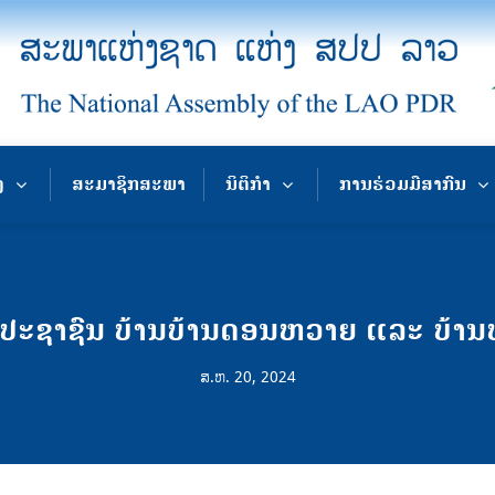
ງ
ສະມາຊິກສະພາ
ນິຕິກຳ
ການຮ່ວມມືສາກົນ
ະຊາຊົນ ບ້ານບ້ານດອນຫວາຍ ແລະ ບ້ານປ່າກ
ສ.ຫ. 20, 2024