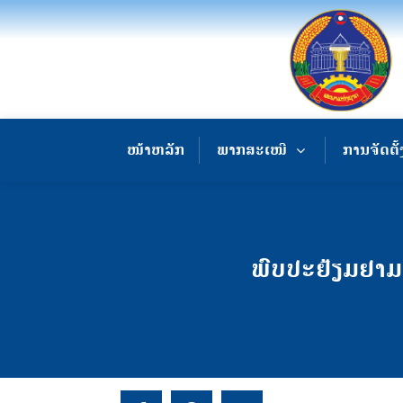
ໜ້າຫລັກ
ພາກສະເໜີ
ການຈັດຕັ້
ພົບປະຢ້ຽມຢາມປ