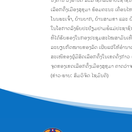
ນົງຄານ ວົງພານິດ ສະມາຊິກສະພາປະຊາຊົນ
ເລືອກຕັ້ງເມືອງສຸຂຸມາ ພ້ອມຄະນະ ເຄື່ອນ
ໂນນພະເຈົ້າ, ບ້ານບາກ, ບ້ານສາມຂາ ແລະ 
ໃນໂອກາດລົງພົບປະຢ້ຽມຢາມພໍ່ແມ່ປະຊາຊົນ
ທີ່ໄດ້ຮັບຮອງໃນກອງປະຊຸມສະໄໝສາມັນເທ
ລະບຽບກົດໝາຍຂອງລັດ ເຜີຍແຜ່ໃຫ້ອໍານາດການ
ສະເໜີຂອງຜູ້ມີສິດເລືອກຕັ້ງໃນເຂດດັ່ງກ່າວ
ຈຸດຂອງເຂດເລືອກຕັ້ງເມືອງສຸຂຸມາ ຄາດວ່າຈ
(ຂ່າວ-ພາບ: ສົມວິຈິດ ໄຊມົນຕີ)