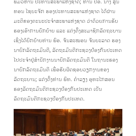
ພົມວິຫານ ປະທານສະພາແຫ່ງຊາດ; ທ່ານ ປອ. ນາງ ສູນ
ທອນ ໄຊຍະຈັກ ຮອງປະທານສະພາແຫ່ງຊາດ ໄດ້ຜ່ານ
ມະຕິຂອງຄະນະປະຈຳສະພາແຫ່ງຊາດ ວ່າດ້ວຍການຮັບ
ຮອງເອົາການຍົກຍ້າຍ ແລະ ແຕ່ງຕັ້ງສະມາຊິກລັດຖະບານ
ເຊິ່ງໄດ້ຍົກຍ້າຍທ່ານ ພົອ. ຈັນສະໝອນ ຈັນຍະລາດ ຮອງ
ນາຍົກລັດຖະມົນຕີ, ລັດຖະມົນຕີກະຊວງປ້ອງກັນປະເທດ
ໄປປະຈຳຢູ່ສຳນັກງານນາຍົກລັດຖະມົນຕີ ໃນຖານະຮອງ
ນາຍົກລັດຖະມົນຕີ ເພື່ອຮັບຜິດຊອບວຽກງານຂອງ
ລັດຖະບານ; ແຕ່ງຕັ້ງທ່ານ ພົທ. ຄຳລຽງ ອຸທະໄກສອນ
ຮອງລັດຖະມົນຕີກະຊວງປ້ອງກັນປະເທດ ເປັນ
ລັດຖະມົນຕີກະຊວງປ້ອງກັນປະເທດ.