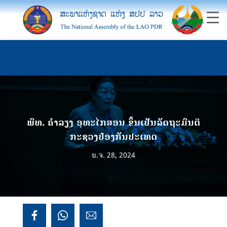
ພົທ. ຄຳລຽງ ອຸທະໄກສອນ ຂຶ້ນເປັນລັດຖະມົນຕີ
ກະຊວງປ້ອງກັນປະເທດ
ພ.ຈ. 28, 2024