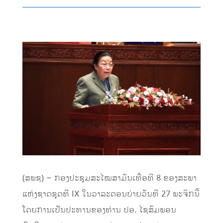
(ສພຊ) – ກອງປະຊຸມສະໄໝສາມັນເທື່ອທີ 8 ຂອງສະພາ
ແຫ່ງຊາດຊຸດທີ IX ໃນວາລະຕອນບ່າຍວັນທີ 27 ພະຈິກນີ້
ໂດຍການເປັນປະທານຂອງທ່ານ ປອ. ໄຊສົມພອນ