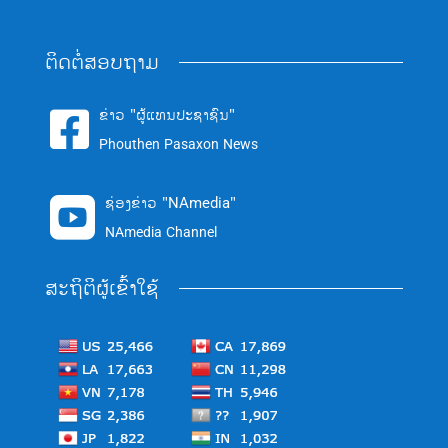
ຕິດຕໍ່ສອບຖາມ
ຂ່າວ "ຜູ້ແທນປະຊາຊົນ"

Phouthen Pasaxon News
ຊ່ອງຂ່າວ "NAmedia"

NAmedia Channel
ສະຖິຕິຜູ້ເຂົ້າໃຊ້