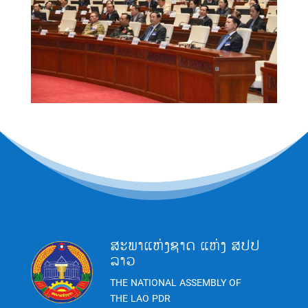
ສະພາແຫ່ງຊາດ ແຫ່ງ ສປປ
ລາວ
THE NATIONAL ASSEMBLY OF
THE LAO PDR