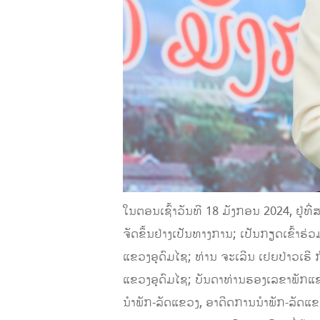
ໃນຕອນເຊົ້າວັນທີ 18 ມັງກອນ 2024, ຢູ່ທີ່
ຈັດຂຶ້ນຢ່າງເປັນທາງການ; ເປັນກຽດເຂົ້າຮ
ແຂວງອຸດົມໄຊ; ທ່ານ ຈະເລີນ ເຢຍປ່າວເຮີ
ແຂວງອຸດົມໄຊ; ບັນດາທ່ານຮອງເລຂາພັກແຂວງ,
ນໍາພັກ-ລັດແຂວງ, ອາດີດການນໍາພັກ-ລັດແຂ