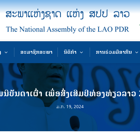
ງ
ສະມາຊິກສະພາ
ນິຕິກຳ
ການຮ່ວມມືສາກົນ
ີບັນດາເຜົ່າ ເພື່ອສົ່ງເສີມປີທ່ອງທ່ຽວລາວ
ມ.ກ. 19, 2024