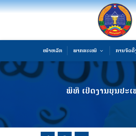
ໜ້າຫລັກ
ພາກສະເໜີ
ການຈັດຕັ້
ພິທີ ເປີດງານບຸນປະເພນ