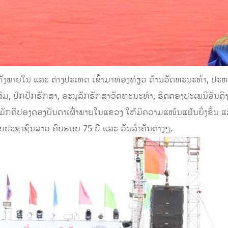
ທ່ຽວທັງພາຍໃນ ແລະ ຕ່າງປະເທດ ເຂົ້າມາທ່ອງທ່ຽວ ດ້ານວັດທະນະທຳ, ປ
່ງເສີມ, ປົກປັກຮັກສາ, ອະນຸລັກຮັກສາວັດທະນະທຳ, ຮີດຄອງປະເພນີອັນດີງ
ັກຄີປອງດອງບັນດາເຜົ່າພາຍໃນແຂວງ ໃຫ້ມີຄວາມແໜ້ນແຟ້ນຍິ່ງຂຶ້ນ ແ
ທັບປະຊາຊົນລາວ ຄົບຮອບ 75 ປີ ແລະ ວັນສໍາຄັນຕ່າງໆ.