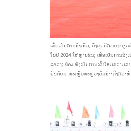
ເພື່ອເປັນການສົ່ງເສີມ, ດຶງດູດນັກທ່ອງ
ໃນປີ 2024 ໃຫ້ຫຼາຍຂຶ້ນ; ເພື່ອເປັນການສົ
ແຂວງ; ພ້ອມທັງເປັນການເຕົ້າໂຮມຄວາມສາມ
ຮັບຕ້ອນ, ສະເຫຼີມສະຫຼອງວັນສ້າງຕັ້ງກອງ