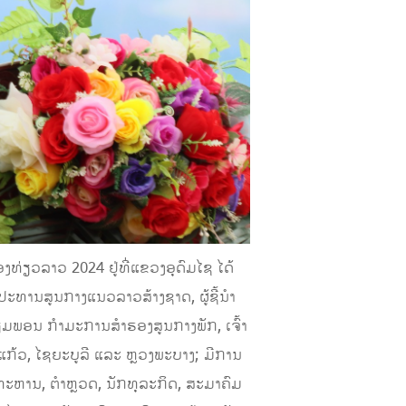
ອງທ່ຽວລາວ 2024 ຢູ່ທີ່ແຂວງອຸດົມໄຊ ໄດ້
ປະທານສູນກາງແນວລາວສ້າງຊາດ, ຜູ້ຊີ້ນໍາ
ຽມພອນ ກຳມະການສໍາຮອງສູນກາງພັກ, ເຈົ້າ
່ແກ້ວ, ໄຊຍະບູລີ ແລະ ຫຼວງພະບາງ; ມີການ
, ທະຫານ, ຕຳຫຼວດ, ນັກທຸລະກິດ, ສະມາຄົມ