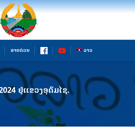
ສາຍດ່ວນ
ລາວ
 2024 ຢູ່ແຂວງອຸດົມໄຊ.