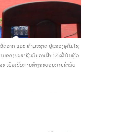
ະຫວັດສາດ ແລະ ທຳມະຊາດ ຢູ່ແຂວງອຸດົມໄຊ
າມຂອງປະຊາຊົນບັນດາເຜົ່າ 12 ເຜົ່າໃນທົ່ວ
ລະ ເພື່ອເປັນການສ້າງຂະບວນການຂ່ຳນັບ