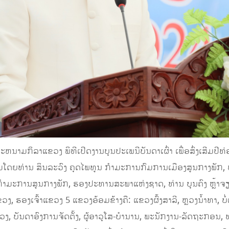
ສະຫນາມກິລາແຂວງ ພິທີເປີດງານບຸນປະເພນີບັນດາເຜົ່າ ເພື່ອສົ່ງເສີມປີທ່
່ວມໂດຍທ່ານ ສິນລະວົງ ຄຸດໄພທູນ ກຳມະການກົມການເມືອງສູນກາງພັກ, 
 ກຳມະການສູນກາງພັກ, ຮອງປະທານສະພາແຫ່ງຊາດ, ທ່ານ ບຸນຄົງ ຫຼ້າຈ
 ຮອງເຈົ້າແຂວງ 5 ແຂວງອ້ອມຂ້າງຄື: ແຂວງຜົ້ງສາລີ, ຫຼວງນໍ້າທາ, ບໍ
ວງ, ບັນດາອົງການຈັດຕັ້ງ, ຜູ້ອາວຸໂສ-ບຳນານ, ພະນັກງານ-ລັດຖະກອນ