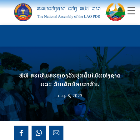
ພິທີ ສະເຫຼີມສະຫຼອງວັນປູກຕົ້ນໄມ້ແຫ່ງຊາດ
ແລະ ວັນເດັກນ້ອຍສາກົນ.
ມ.ຖ. 8, 2023