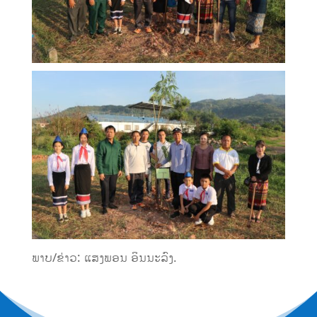
ພາບ/ຂ່າວ: ແສງພອນ ອິນນະລົງ.