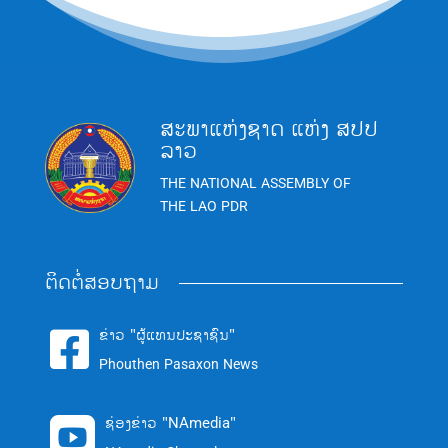
ສະພາແຫ່ງຊາດ ແຫ່ງ ສປປ
ລາວ
THE NATIONAL ASSEMBLY OF
THE LAO PDR
ຕິດຕໍ່ສອບຖາມ
ຂ່າວ "ຜູ້ແທນປະຊາຊົນ"

Phouthen Pasaxon News
ຊ່ອງຂ່າວ "NAmedia"
