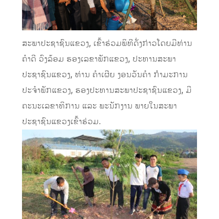
ສະພາປະຊາຊົນແຂວງ, ເຂົ້າຮ່ວມພິທີດັ່ງກ່າວໂດຍມີທ່ານ
ຄໍາດີ ວົງລ້ອມ ຮອງເລຂາພັກແຂວງ, ປະທານສະພາ
ປະຊາຊົນແຂວງ, ທ່ານ ຄໍາເຜີຍ ງອນວັນຄໍາ ກໍາມະການ
ປະຈໍາພັກແຂວງ, ຮອງປະທານສະພາປະຊາຊົນແຂວງ, ມີ
ຄະນະເລຂາທິການ ແລະ ພະນັກງານ ພາຍໃນສະພາ
ປະຊາຊົນແຂວງເຂົ້າຮ່ວມ.