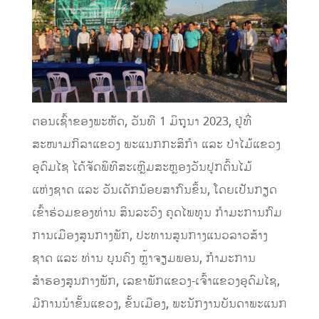
ຕອນເຊົ້າຂອງພະຫັດ, ວັນທີ 1 ມິຖຸນາ 2023, ຢູ່ທີ່
ສະໜາມກິລາແຂວງ ພະແນກກະສິກໍາ ແລະ ປ່າໄມ້ແຂວງ
ອຸດົມໄຊ ໄດ້ຈັດພິທີສະເຫຼີມສະຫຼອງວັນປູກຕົ້ນໄມ້
ແຫ່ງຊາດ ແລະ ວັນເດັກນ້ອຍສາກົນຂຶ້ນ, ໂດຍເປັນກຽດ
ເຂົ້າຮ່ວມຂອງທ່ານ ສິນລະວົງ ຄຸດໄພທູນ ກຳມະການກົມ
ການເມືອງສູນກາງພັກ, ປະທານສູນກາງແນວລາວສ້າງ
ຊາດ ແລະ ທ່ານ ບຸນຄົງ ຫຼ້າຈຽມພອນ, ກຳມະການ
ສຳຮອງສູນກາງພັກ, ເລຂາພັກແຂວງ-ເຈົ້າແຂວງອຸດົມໄຊ,
ມີການນໍາຂັ້ນແຂວງ, ຂັ້ນເມືອງ, ພະນັກງານບັນດາພະແນກ