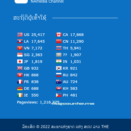
NAmedia Channel
ສະຖິຕິຜູ້ເຂົ້າໃຊ້
ລິຂະສິດ © 2022 ສະພາແຫ່ງຊາດ ແຫ່ງ ສປປ ລາວ THE