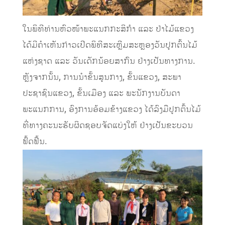
ໃນພິທີທ່ານຫົວໜ້າພະແນກກະສິກໍາ ແລະ ປ່າໄມ້ແຂວງ
ໄດ້ມີຄໍາເຫັນກ່າວເປີດພິທີສະເຫຼີມສະຫຼອງວັນປູກຕົ້ນໄມ້
ແຫ່ງຊາດ ແລະ ວັນເດັກນ້ອຍສາກົນ ຢ່າງເປັນທາງການ.
ຫຼັງຈາກນັ້ນ, ການນໍາຂັ້ນສູນກາງ, ຂັ້ນແຂວງ, ສະພາ
ປະຊາຊົນແຂວງ, ຂັ້ນເມືອງ ແລະ ພະນັກງານບັນດາ
ພະແນກການ, ອົງການອ້ອມຂ້າງແຂວງ ໄດ້ລົງມືປູກຕົ້ນໄມ້
ທີ່ທາງຄະນະຮັບຜິດຊອບຈັດແບ່ງໃຫ້ ຢ່າງເປັນຂະບວນ
ຟົ້ດຟື້ນ.