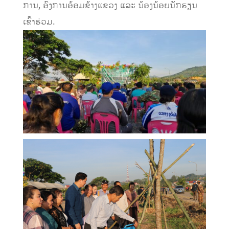
ການ, ອົງການອ້ອມຂ້າງແຂວງ ແລະ ນ້ອງນ້ອຍນັກຮຽນ
ເຂົ້າຮ່ວມ.