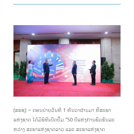
(ສພຊ) – ຕອນບ່າຍວັນທີ 1 ທັນວາຜ່ານມາ ທີ່ສະພາ
ແຫ່ງຊາດ ໄດ້ມີພິທີເປີດປຶ້ມ “50 ປີແຫ່ງການພົວພັນລະ
ຫວ່າງ ສະພາແຫ່ງຊາດລາວ ແລະ ສະພາແຫ່ງຊາດ