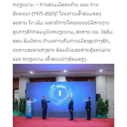
ຫວຽດນາມ – ການຮ່ວມມືຮອບດ້ານ ແລະ ການ
ພັດທະນາ (1975-2025)” ໂດຍການເຂົ້າຮ່ວມຂອງ
ສະຫາຍ ໂຕ ເລິມ ເລຂາທິການໃຫຍ່ຄະນະບໍລິຫານງານ
ສູນກາງພັກກອມມູນິດຫວຽດນາມ, ສະຫາຍ ປອ. ໄຊສົມ
ພອນ ພົມວິຫານ ກໍາມະການກົມການເມືອງສູນກາງພັກ,
ປະທານສະພາແຫ່ງຊາດ ພ້ອມດ້ວຍສະຫາຍຜູ້ແທນລາວ
ແລະ ຫວຽດນາມ ເຂົ້າຮ່ວມຢ່າງພ້ອມພຽງ.