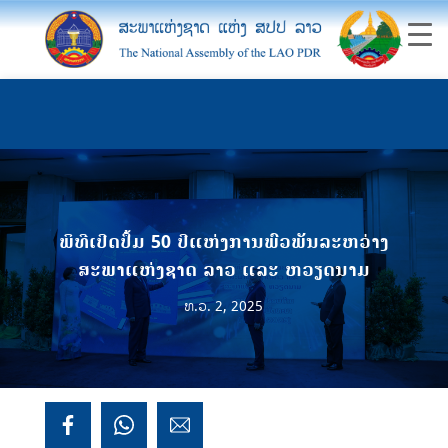
ພິທີເປີດປຶ້ມ 50 ປີແຫ່ງການພົວພັນລະຫວ່າງ
ສະພາແຫ່ງຊາດ ລາວ ແລະ ຫວຽດນາມ
ທ.ວ. 2, 2025