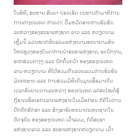
ໃນພິທີ, ສະຫາຍ ສັນຍາ ປຣະເສີດ ປະທານກໍາມາທິການ
ການຕ່າງປະເທດ ກ່າວວ່າ: ປຶ້ມຫວັດສາດການພົວພັນ
ລະຫວ່າງສອງສະພາແຫ່ງຊາດ ລາວ ແລະ ຫວຽດນາມ
ເຫຼັ້ມນີ້ ແມ່ນໝາກຜົນລວມແຫ່ງຄວາມພະຍາຍາມອັນ
ໃຫຍ່ຫຼວງຂອງບັນດາການນໍາສະພາແຫ່ງຊາດ, ພະນັກງານ,
ພາກສ່ວນຕ່າງໆ ແລະ ນັກຄົ້ນຄວ້າ ຂອງສອງປະເທດ
ລາວ-ຫວຽດນາມ ທີ່ໄດ້ຮ່ວມກັນລວບລວມການພົວພັນ
ມິດຕະພາບ ແລະ ການຮ່ວມມືທີ່ເປັນມູນເຊື້ອມາເປັນ
ເວລາອັນຍາວນານລະຫວ່າງ ສອງປະເທດ ແຕ່ສະໄໝຕໍ່ສູ້
ກູ້ຊາດເພື່ອເອກະລາດແຫ່ງຊາດໃນເມື່ອກ່ອນ ກໍຄືໃນການ
ປົກປັກຮັກສາ ແລະ ສ້າງສາພັດທະນາປະເທດຊາດໃນ
ປັດຈຸບັນ ຂອງສອງປະເທດ ເວົ້າລວມ, ກໍຄືສະພາ
ແຫ່ງຊາດລາວ ແລະ ສະພາແຫ່ງຊາດຫວຽດນາມ ເວົ້າ