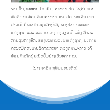
ຈາກນັ້ນ, ສະຫາຍ ໂຕ ເລິມ, ສະຫາຍ ປອ. ໄຊສົມພອນ
ພົມວິຫານ ພ້ອມດ້ວຍສະຫາຍ ສຈ. ປອ. ຈະເລີນ ເຍຍ
ປາວເຮີ ກໍາມະການສູນກາງພັກ, ຮອງປະທານສະພາ
ແຫ່ງຊາດ ແລະ ສະຫາຍ ນາງ ຫງວຽນ ທິ ແທັງ ກໍາມະ
ການສູນກາງພັກ, ຮອງປະທານສະພາແຫ່ງຊາດ, ປະທານ
ຄະນະມິດຕະພາບລັດຖະສະພາ ຫວຽດນາມ-ລາວ ໄດ້
ພ້ອມກັນກົດປຸ່ມເປີດປຶ້ມຢ່າງເປັນທາງການ.
(ນາງ ອາລິນ ສຸພິມມະປະດິດ)