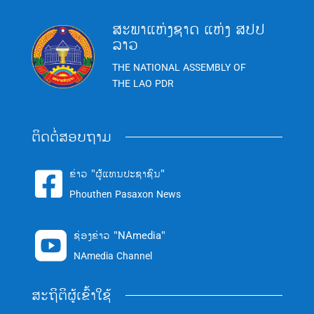
ສະພາແຫ່ງຊາດ ແຫ່ງ ສປປ
ລາວ
THE NATIONAL ASSEMBLY OF
THE LAO PDR
ຕິດຕໍ່ສອບຖາມ
ຂ່າວ "ຜູ້ແທນປະຊາຊົນ"

Phouthen Pasaxon News
ຊ່ອງຂ່າວ "NAmedia"

NAmedia Channel
ສະຖິຕິຜູ້ເຂົ້າໃຊ້