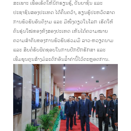
ສະເພາະ ເພື່ອເຮັດໃຫ້ນັກຮຽນຮູ້, ປັນຍາຊົນ ແລະ
ປະຊາຊົນສອງປະເທດ ໄດ້ຄົ້ນຄວ້າ, ຮຽນຮູ້ປະຫວັດສາດ
ການພົວພັນອັນດີງາມ ແລະ ມີໜຶ່ງດຽວໃນໂລກ ເຮັດໃຫ້
ຄົນຮຸ່ນໃໝ່ຂອງທັງສອງປະເທດ ເຫັນໄດ້ຄວາມໝາຍ
ຄວາມສໍາຄັນຂອງການພົວພັນຮ່ວມມື ລາວ-ຫວຽດນາມ
ແລະ ສືບຕໍ່ຮັບຜິດຊອບໃນການປົກປັກຮັກສາ ແລະ
ເພີ່ມພູນຄູນສ້າງມໍລະດົກອັນລໍ້າຄ່ານີ້ໄວ້ຕະຫຼອດການ.