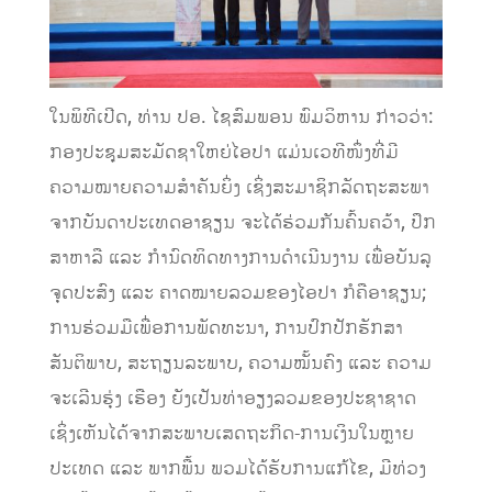
ໃນພິທີເປີດ, ທ່ານ ປອ. ໄຊສົມພອນ ພົມວິຫານ ກ່າວວ່າ:
ກອງປະຊຸມສະມັດຊາໃຫຍ່ໄອປາ ແມ່ນເວທີໜຶ່ງທີ່ມີ
ຄວາມໝາຍຄວາມສຳຄັນຍິ່ງ ເຊິ່ງສະມາຊິກລັດຖະສະພາ
ຈາກບັນດາປະເທດອາຊຽນ ຈະໄດ້ຮ່ວມກັນຄົ້ນຄວ້າ, ປຶກ
ສາຫາລື ແລະ ກຳນົດທິດທາງການດຳເນີນງານ ເພື່ອບັນລຸ
ຈຸດປະສົງ ແລະ ຄາດໝາຍລວມຂອງໄອປາ ກໍຄືອາຊຽນ;
ການຮ່ວມມືເພື່ອການພັດທະນາ, ການປົກປັກຮັກສາ
ສັນຕິພາບ, ສະຖຽນລະພາບ, ຄວາມໝັ້ນຄົງ ແລະ ຄວາມ
ຈະເລີນຮຸ່ງ ເຮືອງ ຍັງເປັນທ່າອຽງລວມຂອງປະຊາຊາດ
ເຊິ່ງເຫັນໄດ້ຈາກສະພາບເສດຖະກິດ-ການເງິນໃນຫຼາຍ
ປະເທດ ແລະ ພາກພື້ນ ພວມໄດ້ຮັບການແກ້ໄຂ, ມີທ່ວງ