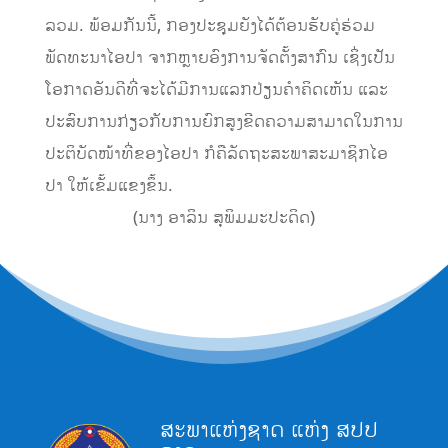
ລວມ. ພ້ອມກັນນີ້, ກອງປະຊຸມຍັງໄດ້ຕ້ອນຮັບຄູ່ຮ່ວມ
ພັດທະນາໄອປາ ຈາກຫຼາຍອົງການຈັດຕັ້ງສາກົນ ເຊິ່ງເປັນ
ໂອກາດອັນດີທີ່ຈະໄດ້ມີການແລກປ່ຽນຄຳຄິດເຫັນ ແລະ
ປະສົບການກ່ຽວກັບການຍົກສູງຂີດຄວາມສາມາດໃນການ
ປະຕິບັດໜ້າທີ່ຂອງໄອປາ ກໍຄືລັດຖະສະພາສະມາຊິກໄອ
ປາ ໃຫ້ເຂັ້ມແຂງຂຶ້ນ.
(ນາງ ອາລິນ ສຸພິມມະປະດິດ)
ສະພາແຫ່ງຊາດ ແຫ່ງ ສປປ