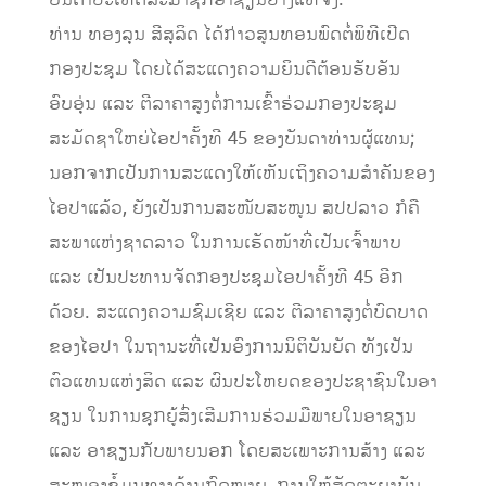
ທ່ານ ທອງລຸນ ສີສຸລິດ ໄດ້ກ່າວສູນທອນພົດຕໍ່ພິທີເປີດ
ກອງປະຊຸມ ໂດຍໄດ້ສະ​ແດງ​ຄວາມ​ຍິນ​ດີ​ຕ້ອນ​ຮັບອັນ
ອົບອຸ່ນ ແລະ ຕີລາຄາສູງຕໍ່ການ​ເຂົ້າ​ຮ່ວມກອງ​ປະ​ຊຸມ
ສະມັດຊາໃຫຍ່​ໄອປາຄັ້ງ​ທີ 45 ຂອງ​ບັນ​ດາ​ທ່ານ​ຜູ້ແທນ;
ນອກ​ຈາ​ກ​​ເປັນ​ການ​ສະແດງໃຫ້ເຫັນ​ເຖິງ​ຄວາມ​ສຳ​ຄັນ​ຂອງ​
ໄອ​ປາ​ແລ້ວ, ຍັງ​ເປັນ​ການ​ສະ​ໜັບ​ສະ​ໜູນ ສ​ປ​ປ​ລາວ ກໍ​ຄື
ສະ​ພາ​ແຫ່​ງ​ຊາດ​ລາວ ໃນ​ການເຮັດໜ້າທີ່ເປັນ​ເຈົ້າ​ພາບ
ແລະ ເປັນປະທານຈັດກອງປະຊຸມໄອປາຄັ້ງທີ 45 ອີກ
ດ້ວຍ. ສະແດງຄວາມຊົມເຊີຍ ແລະ ຕີລາຄາສູງຕໍ່ບົດບາດ
ຂອງໄອປາ ໃນຖານະທີ່ເປັນອົງການນິຕິບັນຍັດ ທັງເປັນ
ຕົວແທນແຫ່ງສິດ ແລະ ຜົນປະໂຫຍດຂອງປະຊາຊົນໃນອາ
ຊຽນ ໃນການຊຸກຍູ້ສົ່ງເສີມການຮ່ວມມືພາຍໃນອາຊຽນ
ແລະ ອາຊຽນກັບພາຍນອກ ໂດຍສະເພາະການສ້າງ ແລະ
ສະໜອງຂໍ້ມູນທາງດ້ານກົດໝາຍ, ການໃຫ້ສັດຕະຍາບັນ