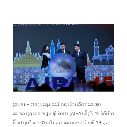
(ສພຊ) – ກອງປະຊຸມສະມັດຊາໃຫຍ່ລັດຖະສະພາ
ລະຫວ່າງຊາດອາຊຽນ ຫຼື ໄອປາ (AIPA) ຄັ້ງທີ 45 ໄດ້ເປີດ
ຂຶ້ນຢ່າງເປັນທາງການໃນຕອນສວາຍຂອງວັນທີ 19 ຕຸລາ