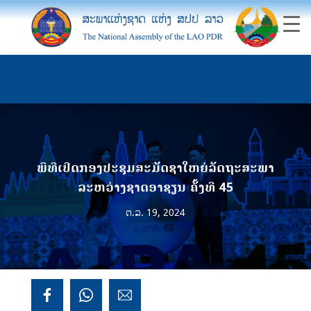
ພິທີເປີດກອງປະຊຸມສະມັດຊາໃຫຍ່ລັດຖະສະພາ
ລະຫວ່າງຊາດອາຊຽນ ຄັ້ງທີ 45
ຕ.ລ. 19, 2024