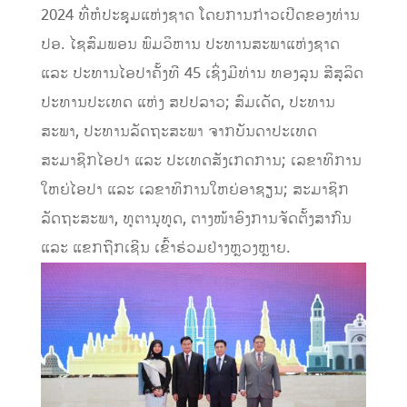
2024 ທີ່ຫໍປະຊຸມແຫ່ງຊາດ ໂດຍການກ່າວເປີດຂອງທ່ານ
ປອ. ໄຊສົມພອນ ພົມວິຫານ ປະທານສະພາແຫ່ງຊາດ
ແລະ ປະທານໄອປາຄັ້ງທີ 45 ເຊິ່ງມີທ່ານ ທອງລຸນ ສີສຸລິດ
ປະທານປະເທດ ແຫ່ງ ສປປລາວ; ສົມເດັດ, ປະທານ
ສະພາ, ປະທານລັດຖະສະພາ ຈາກບັນດາປະເທດ
ສະມາຊິກໄອປາ ແລະ ປະເທດສັງເກດການ; ເລຂາທິການ
ໃຫຍ່ໄອປາ ແລະ ເລຂາທິການໃຫຍ່ອາຊຽນ; ສະມາຊິກ
ລັດຖະສະພາ, ທູຕານຸທູດ, ຕາງໜ້າອົງການຈັດຕັ້ງສາກົນ
ແລະ ແຂກຖືກເຊີນ ເຂົ້າຮ່ວມຢ່າງຫຼວງຫຼາຍ.