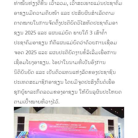
ທ່າໝັ້ນທ່ຽງດີຂຶ້ນ ເວົ້າລວມ, ເວົ້າສະເພາະແມ່ນປະຊາຄົມ
ອາຊຽນມີຄວາມຄືບໜ້າ ແລະ ປະສົບຜົນສໍາເລັດຕາມ
ຄາດໝາຍໃນການຈັດຕັ້ງປະຕິບັດວິໄສທັດປະຊາຄົມອາ
ຊຽນ 2025 ແລະ ແຜນແມ່ບົດ ພາຍໃຕ້ 3 ເສົາຄໍ້າ
ປະຊາຄົມອາຊຽນ ກໍຄືແຜນແມ່ບົດວ່າດ້ວຍການເຊື່ອມ
ຈອດ 2025 ແລະ ແຜນປະຕິບັດງານຂໍ້ລິເລີ່ມເພື່ອການ
ເຊື່ອມໂຍງອາຊຽນ. ໄອປາໃນນາມທີ່ເປັນອົງການ
ນິຕິບັນຍັດ ແລະ ເປັນຕົວແທນແຫ່ງລັດຂອງປະຊາຊົນ
ປະເທດສະມາຊິກອາຊຽນ ໂດຍມີຈຸດປະສົງຕົ້ນຕໍເພື່ອ
ຊຸກຍູ້ພາລະກິດລວມຂອງອາຊຽນ ໃຫ້ບັນລຸຜົນປະໂຫຍດ
ຕາມເປົ້າໝາຍທີ່ວາງໄວ້.