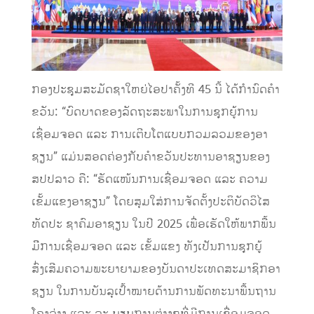
ກອງປະຊຸມສະມັດຊາໃຫຍ່ໄອປາຄັ້ງທີ 45 ນີ້ ໄດ້ກໍານົດຄຳ
ຂວັນ: “ບົດບາດຂອງລັດຖະສະພາໃນການຊຸກຍູ້ການ
ເຊື່ອມຈອດ ແລະ ການເຕີບໂຕແບບກວມລວມຂອງອາ
ຊຽນ” ແມ່ນສອດຄ່ອງກັບຄຳຂວັນປະທານອາຊຽນຂອງ
ສປປລາວ ຄື: “ຮັດແໜ້ນການເຊື່ອມຈອດ ແລະ ຄວາມ
ເຂັ້ມແຂງອາຊຽນ” ໂດຍສຸມໃສ່ການຈັດຕັ້ງປະຕິບັດວິໄສ
ທັດປະ ຊາຄົມອາຊຽນ ໃນປີ 2025 ເພື່ອເຮັດໃຫ້ພາກພື້ນ
ມີິການເຊື່ອມຈອດ ແລະ ເຂັ້ມແຂງ ທັງເປັນການຊຸກຍູ້
ສົ່ງເສີມຄວາມພະຍາຍາມຂອງບັນດາປະເທດສະມາຊິກອາ
ຊຽນ ໃນການບັນລຸເປົ້າໝາຍດ້ານການພັດທະນາພື້ນຖານ
ໂຄງລ່າງ ແລະ ລະ ບຽບການຕ່າງໆທີ່ມີການເຊື່ອມຈອດ