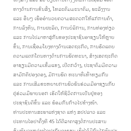
ທາງດ້ານການຂົນສົ່ງ, ໂທລະຄົມມະນາຄົມ, ພະລັງງານ
ແລະ ອື່ນໆ ເພື່ອອໍານວຍຄວາມສະດວກໃຫ້ແກ່ການຄ້າ,
ການລົງທຶນ, ການຜະລິດ, ການບໍລິການ, ການທ່ອງທ່ຽວ
ແລະ ການໄປມາຫາສູ່ກັນຂອງປະຊາຊົນອາຊຽນໃຫ້ຫຼາຍ
ຂຶ້ນ, ການເຊື່ອມໂຍງທາງດ້ານເສດຖະກິດ, ການຮັດແຄບ
ຄວາມແຕກໂຕນທາງດ້ານການພັດທະນາ, ສ້າງເສດຖະກິດ
ອາຊຽນມີຄວາມເຂັ້ມແຂງ, ເປີດກວ້າງ, ປະຊາຄົມມີຄວາມ
ສາມັກຄີປອງດອງ, ມີການພັດ ທະນາທີ່ເທົ່າທຽມກັນ
ແລະ ການເສີມຂະຫຍາຍການພົວພັນຮ່ວມມືອາຊຽນກັບ
ຄູ່ຮ່ວມມືພາຍນອກ ເຮັດໃຫ້ຊີວິດການເປັນຢູ່ຂອງ
ປະຊາຊົນດີຂຶ້ນ ແລະ ພ້ອມກັນກ້າວໄປຂ້າງໜ້າ.
ທ່ານປະທານສະພາແຫ່ງຊາດ ແຫ່ງ ສປປລາວ ແລະ
ປະທານໄອປາຄັ້ງທີ 45 ໄດ້ຕີລາຄາສູງຕໍ່ການປະສານ
ສົມທົບລະຫວ່າງໄອປາກັບອາຊຽນ ເຊິ່ງໄດ້ມີກົນໄກພົບປະ