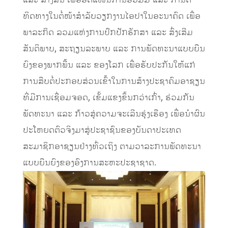
ທິດທາງໃນຕໍ່ໜ້າສຳລັບວຽກງານໄອປາໃນອະນາຄົດ ເພື່ອ
ພາລະກິດ ລວມແຫ່ງການປົກປັກຮັກສາ ແລະ ສົ່ງເສີມ
ສັນຕິພາບ, ສະຖຽນລະພາບ ແລະ ການພັດທະນາແບບຍືນ
ຍົງຂອງພາກພື້ນ ແລະ ຂອງໂລກ ເພື່ອຮັບປະກັນໃຫ້ແກ່
ການສືບຕໍ່ປະກອບສ່ວນເຂົ້າໃນການສ້າງປະຊາຄົມອາຊຽນ
ທີ່ມີການເຊື່ອມຈອດ, ເຂັ້ມແຂງຂຶ້ນກວ່າເກົ່າ, ຮ່ວມກັນ
ພັດທະນາ ແລະ ກ້າວສູ່ຄວາມຈະເລີນຮຸ່ງເຮືອງ ເພື່ອນໍາຜົນ
ປະໂຫຍດຕົວຈິງມາສູ່ປະຊາຊົນຂອງບັນດາປະເທດ
ສະມາຊິກອາຊຽນຢ່າງທົ່ວເຖິງ ຕາມວາລະການພັດທະນາ
ແບບຍືນຍົງຂອງອົງການສະຫະປະຊາຊາດ.