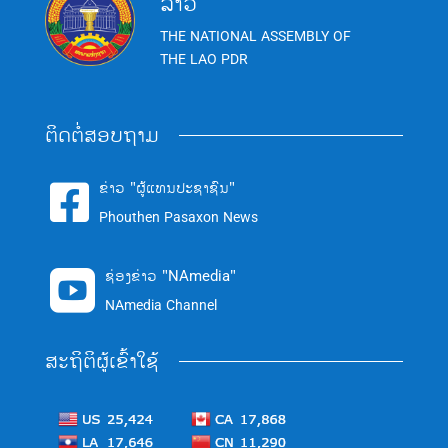
ລາວ
THE NATIONAL ASSEMBLY OF
THE LAO PDR
ຕິດຕໍ່ສອບຖາມ
ຂ່າວ "ຜູ້ແທນປະຊາຊົນ"

Phouthen Pasaxon News
ຊ່ອງຂ່າວ "NAmedia"

NAmedia Channel
ສະຖິຕິຜູ້ເຂົ້າໃຊ້