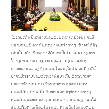
ໃນໄລຍະດໍາເນີນກອງປະຊຸມສະມັດຊາໃຫຍ່ໄອປາ ຈະມີ
ກອງປະຊຸມບັນດາກຳມາທິການປະຈຳຕ່າງໆ ເຊິ່ງຈະໄດ້ລົງ
ເລິກຄົ້ນຄວ້າ, ປຶກສາຫາລືບັນດາເນື້ອໃນ ແລະ ຮ່າງມະຕິ
ໃນຂົງເຂດການເມືອງ, ເສດຖະກິດ, ສັງຄົມ, ແມ່ຍິງ,
ຊາວໜຸ່ມ ແລະ ວຽກງານພາຍໃນຂອງໄອປາ; ນອກຈາກນີ້,
ຍັງຈະມີກອງປະຊຸມລະຫວ່າງໄອປາ ກັບ ລັດຖະສະພາ
ປະເທດສັງເກດການ ເພື່ອຊອກ​ຫາຊ່ອງທາງໃນການ
ຮ່ວມມືກັນ, ​ວິທີ​ແກ້​ໄຂ​ບັນຫາ ແລະ ສິ່ງທ້າທາຍຕ່າງໆ
ຮ່ວມກັນ, ສະ​ໜັບ​ສະ​ໜູນ​ບັນ​ດາ​ເປົ້າໝາຍ​​ອາ​ຊຽນ ແນໃສ່​
ຮັບປະກັນການ​ເຊື່ອມ​ໂຍງ ​​​ແລະ ການ​ເຕີບໂຕແບບກວມ