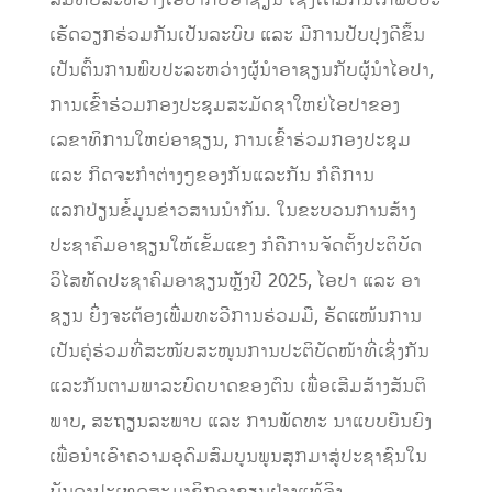
ເຮັດວຽກຮ່ວມກັນເປັນລະບົບ ແລະ ມີການປັບປຸງດີຂຶ້ນ
ເປັນຕົ້ນການພົບປະລະຫວ່າງຜູ້ນຳອາຊຽນກັບຜູ້ນຳໄອປາ,
ການເຂົ້າຮ່ວມກອງປະຊຸມສະມັດຊາໃຫຍ່ໄອປາຂອງ
ເລຂາທິການໃຫຍ່ອາຊຽນ, ການເຂົ້າຮ່ວມກອງປະຊຸມ
ແລະ ກິດຈະກຳຕ່າງໆຂອງກັນແລະກັນ ກໍຄືການ
ແລກປ່ຽນຂໍ້ມູນຂ່າວສານນຳກັນ. ໃນຂະບວນການສ້າງ
ປະຊາຄົມອາຊຽນໃຫ້ເຂັ້ມແຂງ ກໍຄືຶການຈັດຕັ້ງປະຕິບັດ
ວິໄສທັດປະຊາຄົມອາຊຽນຫຼັງປີ 2025, ໄອປາ ແລະ ອາ
ຊຽນ ຍິ່ງຈະຕ້ອງເພີ່ມທະວີການຮ່ວມມື, ຮັດແໜ້ນການ
ເປັນຄູ່ຮ່ວມທີ່ສະໜັບສະໜູນການປະຕິບັດໜ້າທີ່ເຊິ່ງກັນ
ແລະກັນຕາມພາລະບົດບາດຂອງຕົນ ເພື່ອ​ເສີມ​ສ້າງສັນ​ຕິ​
ພາບ, ສະຖຽນ​ລະ​ພາບ ​ແລະ ການ​ພັດທະ ນາແບບຍືນຍົງ ​
ເພື່ອນຳເອົາຄວາມອຸດົມສົມບູນພູນສຸກມາສູ່ປະຊາຊົນໃນ
ບັນດາປະເທດສະມາຊິກອາຊຽນຢ່າງແທ້ຈິງ.