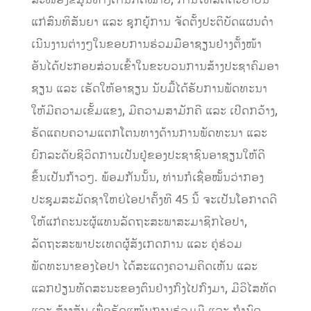
ແກ່ສົນທິສັນຍາ ແລະ ຊຸກຍູ້ການ ຈັດຕັ້ງປະຕິບັດແຜນດໍາ
ເນີນງານຕ່າງໆໃນຂອບການຮ່ວມມືອາຊຽນຢ່າງຕັ້ງໜ້າ
ອັນໄດ້ປະກອບສ່ວນເຂົ້າໃນຂະບວນການສ້າງປະຊາຄົມອາ
ຊຽນ ແລະ ເຮັດໃຫ້ອາຊຽນ ນັບມື້ໄດ້ຮັບການພັດທະນາ
ໃຫ້ມີຄວາມເຂັ້ມແຂງ, ມີຄວາມສາມັກຄີ ແລະ ເປີດກວ້າງ,
ຮັດແຄບຄວາມແຕກໂຕນທາງດ້ານການພັດທະນາ ແລະ
ຍົກລະດັບຊີວິດການເປັນຢູ່ຂອງປະຊາຊົນອາຊຽນໃຫ້ດີ
ຂຶ້ນເປັນກ້າວໆ. ພ້ອມກັນນັ້ນ, ທ່ານກໍເຊື່ອໝັ້ນວ່າກອງ
ປະຊຸມສະມັດຊາໃຫຍ່ໄອປາຄັ້ງທີ 45 ນີ້ ຈະເປັນໂອກາດດີ
ໃຫ້ແກ່ຄະນະຜູ້ແທນລັດຖະສະພາສະມາຊິກໄອປາ,
ລັດຖະສະພາປະເທດຜູ້ສັງເກດການ ແລະ ຄູ່ຮ່ວມ
ພັດທະນາຂອງໄອປາ ໄດ້ສະແດງຄວາມຄິດເຫັນ ແລະ
ແລກປ່ຽນທັດສະນະຂອງຕົນຢ່າງກົງໄປກົງມາ, ມີວິໄສທັດ
ແລະ ສ້າງສັນ ເພື່ອຮັດແໜ້ນການຮ່ວມມື ແລະ ກຳນົດ