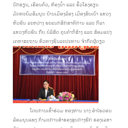
ນັກຮຽນ, ເຮືອນຄົວ, ຫ້ອງນ້ຳ ແລະ ຮົ້ວໂຮງຮຽນ
ມັດທະຍົມສົມບູນ ບ້ານເມືອງລ້ອງ ເມືອງສົບເບົາ ແຂວງ
ຫົວພັນ ລະຫວ່າງ ພະແນກສຶກສາທິການ ແລະ ກິລາ
ແຂວງຫົວພັນ ກັບ ບໍລິສັດ ຄູນຄຳກໍ່ສ້າງ ແລະ ສ້ອມແປງ
ເຄຫາສະຖານ ຂົວທາງຊົນລະປະທານ ຈຳກັດຜູ້ດຽວ
ໂດຍການເຂົ້າຮ່ວມ ຂອງທ່ານ ນາງ ອຳໄພວອນ
ລ້ອມບຸນແພງ ກຳມະການສຳຮອງສູນກາງພັກ ຮອງເລຂາ