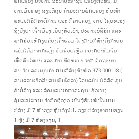
ພັກແຂວງ ປະທານ ສະພາປະຊາຊົນ ແຂວງຫົວພັນ, ມີ
ທ່ານມົນທອງ ລຽນຕິຄຸນ ກຳມະການພັກແຂວງ ຫົວໜ້າ
ພະແນກສຶກສາທິການ ແລະ ກິລາແຂວງ, ທ່ານ ໄຊຍະແສງ
ຊົງຢົງຢາ ເຈົ້າເມືອງ ເມືອງສົບເບົາ, ປະທານບໍລິສັດ ແລະ
ພາກສ່ວນທີ່ກ່ຽວຂ້ອງເຂົ້າຮ່ວມ ໂຄງການກໍ່ສ້າງດັ່ງກ່າວນ
ແມ່ນໄດ້ມາຈາກແຫຼ່ງ ທຶນຊ່ວຍເຫຼືອ ຂອງກອງທຶນຈີນ
ເພື່ອສັນຕິພາບ ແລະ ການພັດທະນາ ຈາກ ລັດຖະບານ
ສປ ຈີນ ລວມມູນຄ່າ ການກໍ່ສ້າງທັງໝົດ 373.000 US (
ສາມແສນເຈັດສິບສາມພັນໂດລາ) ໂດຍແມ່ນ ບໍລິສັດ ຄູນ
ຄໍາກໍ່ສ້າງ ແລະ ສ້ອມແປງເຄຫາສະຖານ ຂົວທາງ
ຊົນລະປະທານ ຈຳກັດຜູ້ດຽວ ເປັນຜູ້ຮັບເໝົາໃນການ
ກໍ່ສ້າງ ມີ 7 ໜ້າວຽກຫຼັກດັ່ງນີ້:1. ວຽກກໍ່ສ້າງອາຄານຮຽນ
1 ຫຼັງ ມີ 7 ຫ້ອງຮຽນ, 1