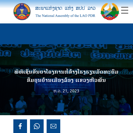
ພິທີເຊັນສັນຍາໂຄງການກໍ່ສ້າງໂຮງຮຽນມັດທະຍົມ
ສົມບູນບ້ານເມືອງລ້ອງ ແຂວງຫົວພັນ
ທ.ວ. 21, 2023