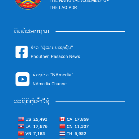
THE NATIONAL ASSEMBLY OF
THE LAO PDR
ຕິດຕໍ່ສອບຖາມ
ຂ່າວ "ຜູ້ແທນປະຊາຊົນ"

Phouthen Pasaxon News
ຊ່ອງຂ່າວ "NAmedia"

NAmedia Channel
ສະຖິຕິຜູ້ເຂົ້າໃຊ້