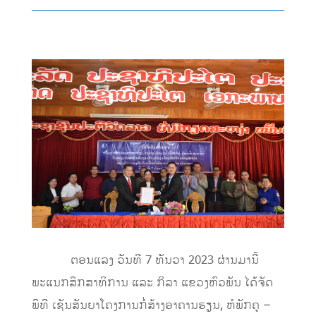
ຕອນແລງ ວັນທີ 7 ທັນວາ 2023 ຜ່ານມານີ້
ພະແນກສຶກສາທິການ ແລະ ກິລາ ແຂວງຫົວພັນ ໄດ້ຈັດ
ພິທີ ເຊັນສັນຍາໂຄງການກໍ່ສ້າງອາຄານຮຽນ, ຫໍພັກຄູ –