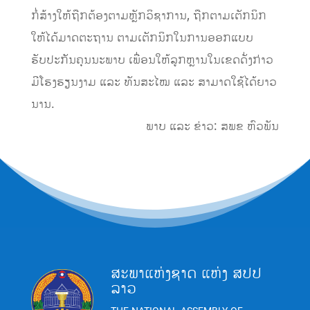
ກໍ່ສ້າງໃຫ້ຖືກຕ້ອງຕາມຫຼັກວິຊາການ, ຖືກຕາມເຕັກນິກ
ໃຫ້ໄດ້ມາດຕະຖານ ຕາມເຕັກນິກໃນການອອກແບບ
ຮັບປະກັນຄຸນນະພາບ ເພື່ອນໃຫ້ລູກຫຼານໃນເຂດດັ່ງກ່າວ
ມີໂຮງຮຽນງາມ ແລະ ທັນສະໄໝ ແລະ ສາມາດໃຊ້ໄດ້ຍາວ
ນານ.
ພາບ ແລະ ຂ່າວ: ສພຂ ຫົວພັນ
ສະພາແຫ່ງຊາດ ແຫ່ງ ສປປ
ລາວ