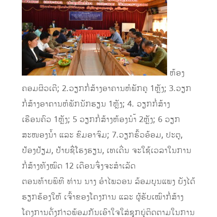
ຫ້ອງ
ຄອມຜິວເຕີ; 2.ວຽກກໍ່ສ້າງອາຄານຫໍພັກຄູ 1ຫຼັງ; 3.ວຽກ
ກໍ່ສ້າງອາຄານຫໍພັກນັກຮຽນ 1ຫຼັງ; 4. ວຽກກໍ່ສ້າງ
ເຮືອນຄົວ 1ຫຼັງ; 5 ວຽກກໍ່ສ້າງຫ້ອງນຳ້ 2ຫຼັງ; 6 ວຽກ
ສະໜອງນ້ຳ ແລະ ຂົມອາຈົມ; 7.ວຽກຮົ້ວອ້ອມ, ປະຕູ,
ປ້ອງຢ້ຽມ, ປ້າຍຊື່ໂຮງຮຽນ, ເທເດີ່ນ ຈະໃຊ້ເວລາໃນການ
ກໍ່ສ້າງທັງໝົດ 12 ເດືອນຈຶ່ງຈະສຳເລັດ
ຕອນທ້າຍພິທີ ທ່ານ ນາງ ອຳໄພວອນ ລ້ອມບຸນແພງ ຍັງໄດ້
ຮຽກຮ້ອງໃຫ້ ເຈົ້າຂອງໂຄງການ ແລະ ຜູ້ຮັບເໝົາກໍ່ສ້າງ
ໂຄງການດັ່ງກ່າວພ້ອມກັນເອົາໃຈໃສ່ຊຸຸກຍູ່ຕິດຕາມໃນການ