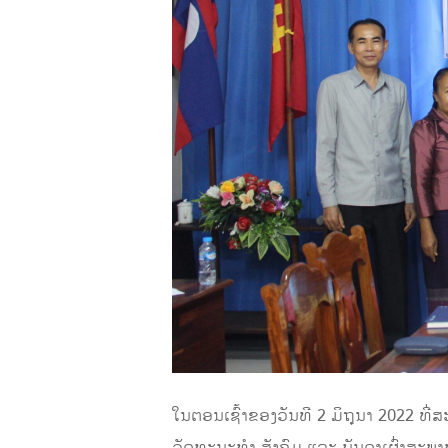
ໃນຕອນເຊົ້າຂອງວັນທີ 2 ມິຖຸນາ 2022 ທີ