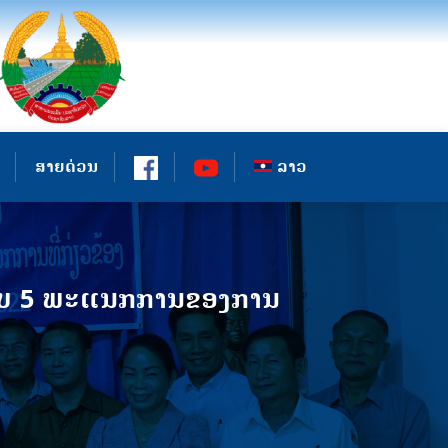
ສາຍດ່ວນ
ລາວ
 ກັບ 5 ພະແນກການຂອງການ