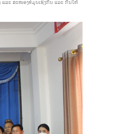
ແລະ ສະໜອງຂໍ້ມູນເຊິ່ງກັນ ແລະ ກັນໃຫ້