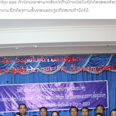
ດກຸມ ແລະ ກຳນົດເວລາສາມາດຮັບປະກັນດ້ານເນື້ອໃນຖືກຕ້ອງສອດຂ້ອງ 
ນຄວາມຖືກຕ້ອງຕາມຂັ້ນຕອນລະບຽບກົດໝາຍກໍານົດໄວ້.