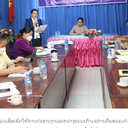
້ແມ່ນເພື່ອເຮັດໃຫ້ການປະສານງານລະຫວ່າງຄະນະກໍາມະການກັບພະແນກກາ