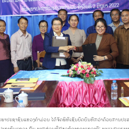
່ສະພາປະຊາຊົນແຂວງຄໍາມ່ວນ ໄດ້ຈັດພິທີເຊັນບົດບັນທຶກວ່າດ້ວຍກາ