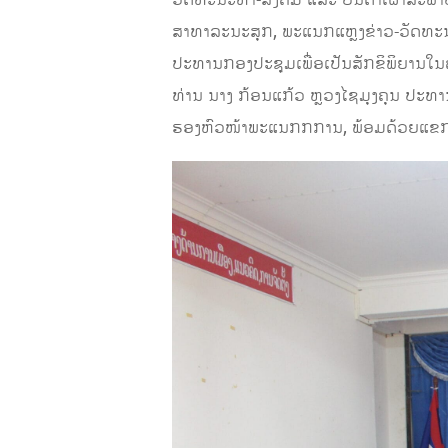
ວັດທະນະທຳ-ສັງຄົມ ແລະ ບັນດາເຜົ່າສະ
ສາທາລະນະສຸກ, ພະແນກແຫຼງຂ່າວ-ວັດທະ
ປະທານກອງປະຊຸມເພື່ອເປັນສັກຂິພິຍານໃ
ທ່ານ ນາງ ກ້ອນແກ້ວ ຫຼວງໄຊມຸງຄຸນ ປະທ
ຮອງຫົວໜ້າພະແນກກການ, ພ້ອມດ້ວຍແຂກຖືກ