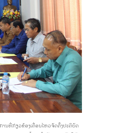
ນທີ່ກ່ຽວຂ້ອງເຄື່ອນໄຫວຈັດຕັ້ງປະຕິບັດ