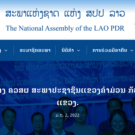
ງ
ສະມາຊິກສະພາ
ນິຕິກຳ
ການຮ່ວມມືສາກົນ
ວ່າງ ຄວສຜ ສະພາປະຊາຊົນແຂວງຄໍາມ່ວນ
ແຂວງ.
ມ.ຖ. 2, 2022