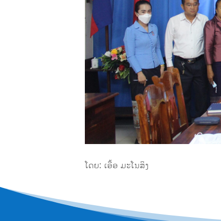
ໂດຍ: ເອື້ອ ມະໂນສິງ