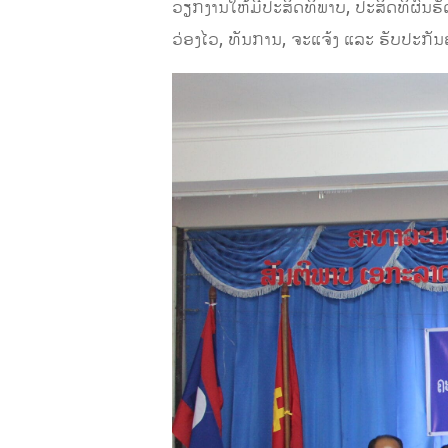
ວຽກງານໃຫ້ມີປະສິດທິພາບ, ປະສິດທິຜົນຮັ
ວ່ອງໄວ, ທັນການ, ຈະແຈ້ງ ແລະ ຮັບປະກັ