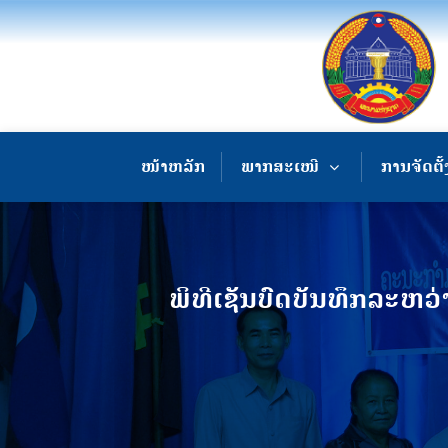
ໜ້າຫລັກ
ພາກສະເໜີ
ການຈັດຕັ້
ພິທີເຊັນບົດບັນທຶກລະຫ