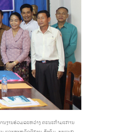
ນປະສານງານຮ່ວມລະຫວ່າງ ຄະນະກໍາມະການ