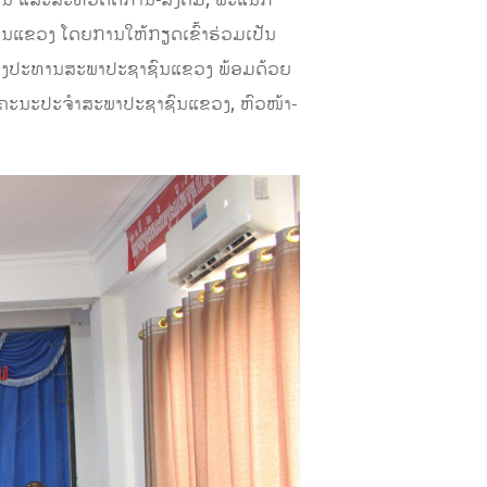
ານ ແລະສະຫວັດດີການ-ສັງຄົມ, ພະແນກ
ນແຂວງ ໂດຍການໃຫ້ກຽດເຂົ້າຮ່ວມເປັນ
 ຮອງປະທານສະພາປະຊາຊົນແຂວງ ພ້ອມດ້ວຍ
 ຄະນະປະຈໍາສະພາປະຊາຊົນແຂວງ, ຫົວໜ້າ-