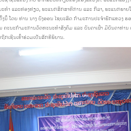
ພາປະຊາຊົນແຂວງ ກັບ ພາກສ່ວນທີ່ກ່ຽວຂ້ອງຂອງແຂວງຄື: ພະແນກແຮງງ
ນະທຳ ແລະທ່ອງທ່ຽວ, ພະແນກສຶກສາທິການ ແລະ ກິລາ, ພະແນກພາຍໃ
ນຄັ້ງນີ້ ໂດຍ ທ່ານ ນາງ ບັງອອນ ໄຊຍະສິດ ກຳມະການປະຈໍາພັກແຂວງ
ານ ຄະນະກຳມະການວັດທະນະທຳສັງຄົມ ແລະ ບັນດາເຜົ່າ ມີບັນດາທ່ານ
ເຊີນເຂົ້າຮ່ວມເປັນສັກຂີພິຍານ.