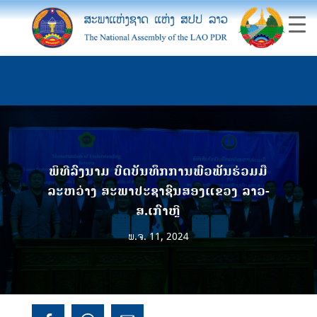
ພິທີລົງນາມ ບົດບັນທຶກການພົວພັນຮ່ວມມື
ລະຫວ່າງ ສະພາປະຊາຊົນສອງແຂວງ ລາວ-
ສ.ເກົາຫຼີ
ພ.ຈ. 11, 2024