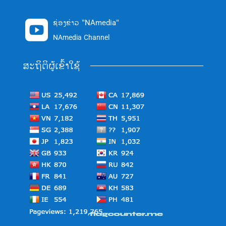
ຊ່ອງຂ່າວ "NAmedia"

NAmedia Channel
ສະຖິຕິຜູ້ເຂົ້າໃຊ້