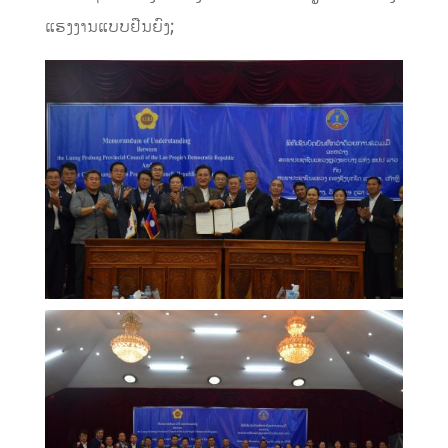
ແຮງງານແບບຢືນຍົງ
;