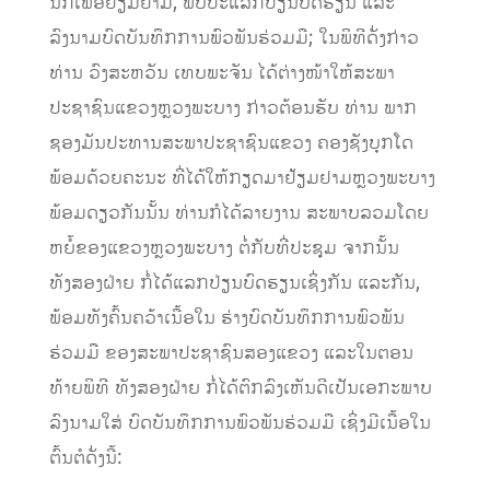
ນີ້ກໍເພື່ອຢ້ຽມຢາມ
,
ພົບປະແລກປ່ຽນບົດຮຽນ
ແລະ
ລົງນາມບົດບັນທຶກການພົວພັນຮ່ວມມື
;
ໃນພິທີດັ່ງກ່າວ
ທ່ານ
ວົງສະຫວັນ
ເທບພະຈັນ
ໄດ້ຕ່າງໜ້າໃຫ້ສະພາ
ປະຊາຊົນແຂວງຫຼວງພະບາງ
ກ່າວຕ້ອນຮັບ
ທ່ານ
ພາກ
ຊອງມັນ
ປະທານສະພາປະຊາຊົນແຂວງ
ຄອງຊັງບຸກໂດ
ພ້ອມດ້ວຍຄະນະ
ທີ່ໄດ້ໃຫ້ກຽດມາຢ້ຽມຢາມຫຼວງພະບາງ
ພ້ອມດຽວກັນນັ້ນ
ທ່ານກໍໄດ້ລາຍງານ
ສະພາບລວມໂດຍ
ຫຍໍ້ຂອງແຂວງຫຼວງພະບາງ
ຕໍ່ກັບທີ່ປະຊຸມ
ຈາກນັ້ນ
ທັງສອງຝ່າຍ
ກໍ່ໄດ້ແລກປ່ຽນບົດຮຽນເຊິ່ງກັນ
ແລະກັນ
,
ພ້ອມທັງຄົ້ນຄວ້າເນື້ອໃນ
ຮ່າງບົດບັນທຶກການພົວພັນ
ຮ່ວມມື
ຂອງສະພາປະຊາຊົນສອງແຂວງ
ແລະໃນຕອນ
ທ້າຍພິທີ
ທັງສອງຝ່າຍ
ກໍ່ໄດ້ຕົກລົງເຫັນດີເປັນເອກະພາບ
ລົງນາມໃສ່
ບົດບັນທຶກການພົວພັນຮ່ວມມື
ເຊິ່ງມີເນື້ອໃນ
ຕົ້ນຕໍດັ່ງນີ້
: