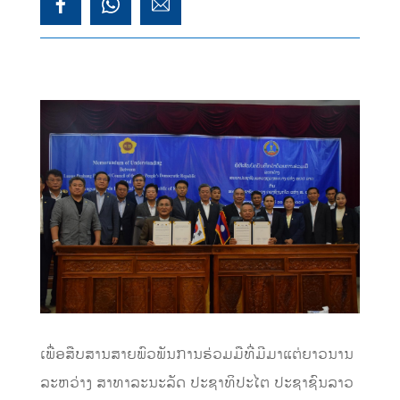
ເພື່ອສືບສານສາຍພົວພັນການຮ່ວມມືທີ່ມີມາແຕ່ຍາວນານ
ລະຫວ່າງ
ສາທາລະນະລັດ
ປະຊາທິປະໄຕ
ປະຊາຊົນລາວ