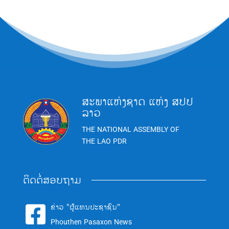
ສະພາແຫ່ງຊາດ ແຫ່ງ ສປປ
ລາວ
THE NATIONAL ASSEMBLY OF
THE LAO PDR
ຕິດຕໍ່ສອບຖາມ
ຂ່າວ "ຜູ້ແທນປະຊາຊົນ"

Phouthen Pasaxon News