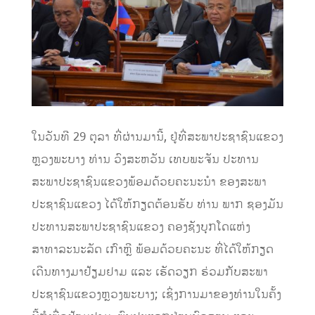
ໃນວັນທີ
29
ຕຸລາ
ທີ່ຜ່ານມານີ້
,
ຢູ່ທີ່ສະພາປະຊາຊົນແຂວງ
ຫຼວງພະບາງ
ທ່ານ
ວົງສະຫວັນ
ເທບພະຈັນ
ປະທານ
ສະພາປະຊາຊົນແຂວງ
ພ້ອມດ້ວຍຄະນະນຳ
ຂອງສະພາ
ປະຊາຊົນແຂວງ
ໄດ້ໃຫ້ກຽດຕ້ອນຮັບ
ທ່ານ
ພາກ
ຊອງມັນ
ປະທານສະພາປະຊາຊົນແຂວງ
ຄອງຊັງບຸກໂດ
ແຫ່ງ
ສາທາລະນະລັດ
ເກົາຫຼີ
ພ້ອມດ້ວຍຄະນະ
ທີ່ໄດ້ໃຫ້ກຽດ
ເດີນທາງມາຢ້ຽມຢາມ
ແລະ
ເຮັດວຽກ
ຮ່ວມກັບສະພາ
ປະຊາຊົນແຂວງຫຼວງພະບາງ
;
ເຊິ່ງການມາຂອງທ່ານໃນຄັ້ງ