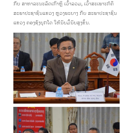
ກັບ
ສາທາລະນະລັດ
ເກົາຫຼີ
ເວົ້າລວມ
,
ເວົ້າສະເພາະກໍຄື
ສະພາປະຊາຊົນແຂວງ
ຫຼວງພະບາງ
ກັບ
ສະພາປະຊາຊົນ
ແຂວງ
ຄອງຊັງບຸກໂດ
ໃຫ້ນັບມື້ນັບສູງຂຶ້ນ
.