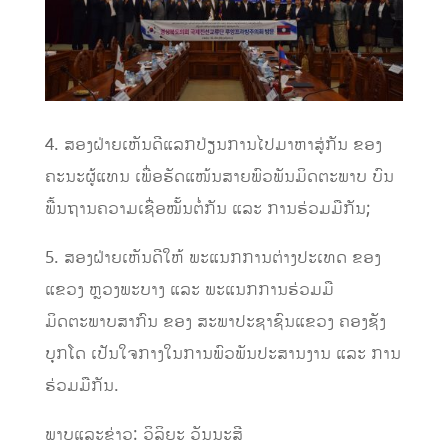
4.
ສອງຝ່າຍເຫັນດີແລກປ່ຽນການໄປມາຫາສູ່ກັນ
ຂອງ
ຄະນະຜູ້ແທນ
ເພື່ອຮັດແໜ້ນສາຍພົວພັນມິດຕະພາບ
ບົນ
ພື້ນຖານຄວາມເຊື່ອໝັ້ນຕໍ່ກັນ
ແລະ
ການຮ່ວມມືກັນ
;
5.
ສອງຝ່າຍເຫັນດີໃຫ້
ພະແນກການຕ່າງປະເທດ
ຂອງ
ແຂວງ
ຫຼວງພະບາງ
ແລະ
ພະແນກການຮ່ວມມື
ມິດຕະພາບສາກົນ
ຂອງ
ສະພາປະຊາຊົນແຂວງ
ຄອງຊັງ
ບຸກໂດ
ເປັນໃຈກາງໃນການພົວພັນປະສານງານ
ແລະ
ການ
ຮ່ວມມືກັນ
.
ພາບແລະຂ່າວ
:
ວິລິຍະ
ວັນນະສີ