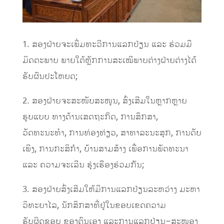
1.
ສອງຝ່າຍຈະເພີ່ມທະວີການແລກປ່ຽນ
ແລະ
ຮ່ວມມື
ມິດຕະພາບ
ພາຍໃຕ້ຫຼັກການສະເໝີພາບຕ່າງຝ່າຍຕ່າງໄດ້
ຮັບຜົນປະໂຫຍດ
;
2.
ສອງຝ່າຍຈະສະໜັບສະໜູນ
,
ສົ່ງເສີມໃນຫຼາກຫຼາຍ
ຮູບແບບ
ທາງດ້ານເສດຖະກິດ
,
ການສຶກສາ
,
ວັດທະນະທຳ
,
ການທ່ອງທ່ຽວ
,
ສາທາລະນະສຸກ
,
ການດັບ
ເພີງ
,
ການກະສິກຳ
,
ບ້ານສາມສ້າງ
ເພື່ອການພັດທະນາ
ແລະ
ຄວາມຈະເລີນ
ຮຸ່ງເຮືອງຮ່ວມກັນ
;
3.
ສອງຝ່າຍສົ່ງເສີມໃຫ້ມີການແລກປ່ຽນລະຫວ່າງ
ມະຫາ
ວິທະຍາໄລ
,
ນັກສຶກສາທີ່ຢູ່ໃນຂອບເຂດຄວາມ
ຮັບຜິດຊອບ
ຂອງຕົນເອງ
ແລະ
ການແລກປ່ຽນ
–
ສະໜອງ