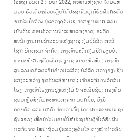
(ສພຊ) ວັນທີ 2 ກັນຍາ 2022, ສະພາແຫ່ງຊາດ ໄດ້ມີພິທີ
ມອບ-ຮັບເຄື່ອງຊ່ວຍເຫຼືອໃຫ້ປະຊາຊົນຜູ້ໄດ້ຮັບຜົນກະທົບ
ຈາກໄພນ້ຳຖ້ວມຢູ່ແຂວງອຸດົມໄຊ ຈາກຫຼາຍພາກ ສ່ວນ
ເປັນຕົ້ນ: ຄອບຄົວການນຳສະພາແຫ່ງຊາດ; ອະດີດ
ພະນັກງານການນຳສະພາແຫ່ງຊາດ; ກຸ່ມບໍລິສັດ ທະວີ
ໂຊກ ພັດທະນາ ຈໍາກັດ; ຕາງໜ້າອະດີດກຸ່ມນັກຮຽນວັດ
ທະນະທໍາກອງທັບເມືອງວຽງໄຊ ແຂວງຫົວພັນ; ຕາງໜ້າ
ສູນລວມຄຣິສຕະຈັກຂ່າວປະເສີດ; ບໍລິສັດ ກວາງຈຽນຊີນ
ແສງສະຫວ່າງ ຂຸດຄົ້ນແຮ່ຫາຍາກ; ເຈົ້າອະທິການວັດສົມ
ໂຮງ; ຕາງໜ້າໂຮງງານປຸງແຕ່ງໄມ້ 9 ຈະເລີນຊັບ; ກອງທຶນ
ຊ່ວຍເຫຼືອສັງຄົມສະພາແຫ່ງຊາດ ນອກນັ້ນ, ຍັງມີ
ຄອບຄົວ ແລະ ບຸກຄົນຈໍານວນໜຶ່ງ ໂດຍຜ່ານສະພາປະ ຊາ
ຊົນແຂວງ ເພື່ອນຳໄປມອບຕໍ່ໃຫ້ປະຊາຊົນຜູ້ທີ່ໄດ້ຮັບຜົນ
ກະທົບຈາກໄພນໍ້າຖ້ວມຢູ່ແຂວງອຸດົມໄຊ ຕາງໜ້າກ່າວຮັບ