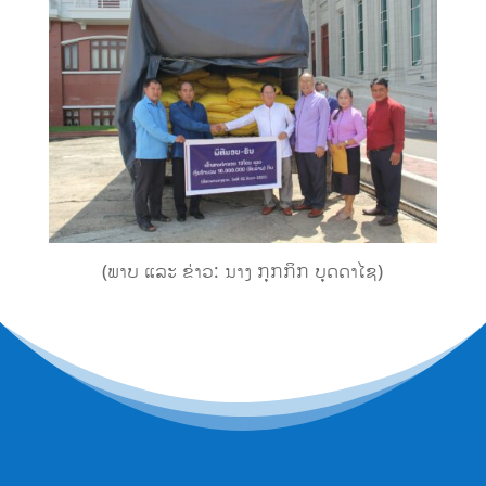
(ພາບ ແລະ ຂ່າວ: ນາງ ກຸກກິກ ບຸດດາໄຊ)