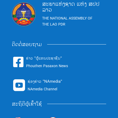
ສະພາແຫ່ງຊາດ ແຫ່ງ ສປປ
ລາວ
THE NATIONAL ASSEMBLY OF
THE LAO PDR
ຕິດຕໍ່ສອບຖາມ
ຂ່າວ "ຜູ້ແທນປະຊາຊົນ"

Phouthen Pasaxon News
ຊ່ອງຂ່າວ "NAmedia"

NAmedia Channel
ສະຖິຕິຜູ້ເຂົ້າໃຊ້