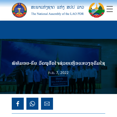
ພິທີມອບ-ຮັບ ວັດຖຸປັດໄຈຊ່ວຍເຫຼືອແຂວງອຸດົມໄຊ
ກ.ຍ. 7, 2022