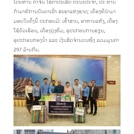
ໂດຍທ່ານ ຄຳຈັນ ໂສຕາປະເສີດ ຄະນະປະຈໍາ, ປະ ທານ
ກຳມາທິການບັນດາເຜົ່າ ສະພາແຫ່ງຊາດ; ເຄື່ອງທີ່ນໍາມາ
ມອບໃນຄັ້ງນີ້ ປະກອບມີ: ເຂົ້າສານ, ອາຫານແຫ້ງ, ເຄື່ອງ
ໃຊ້ຄົວເຮືອນ, ເຄື່ອງນຸ່ງຫົ່ມ, ອຸປະກອນການຮຽນ,
ອຸປະກອນກອງນໍ້າ ແລະ ເງິນສົດຈຳນວນໜຶ່ງ ລວມມູນຄ່າ
297 ລ້ານກີບ.