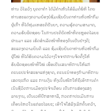
ທ່ານ ວິໄລວົງ ບຸດດາຄຳ ໄດ້ມີຄໍາເຫັນໂອ້ລົມຕໍ່ພິທີ ໂດຍ
ທ່ານສະແດງຄວາມຍ້ອງຍໍຊົມເຊີຍບັນດາທ່ານຫົວໜ້າກົມ
ຜູ້ເກົ່າ ທີ່ໄດ້ທຸ່ມເທສະຕິປັນຍາ, ຄວາມຮູ້ຄວາມສາມາດ,
ຄວາມຮັບຜິດຊອບ ໃນການປະຕິບັດໜ້າທີ່ຕະຫຼອດໄລຍະ
ຜ່ານມາ ແລະ ເຮັດສຳເລັດໜ້າທີ່ຂອງຕົນເປັນຢ່າງດີ;
ສະແດງຄວາມຍິນດີ ແລະ ຊົມເຊີຍບັນດາທ່ານຫົວໜ້າກົມ
ຜູ້ໃໝ່ ທີ່ໄດ້ຮັບຄວາມໄວ້ວາງໃຈຈາກການຈັດຕັ້ງໃຫ້
ຮັບຜິດຊອບໜ້າທີ່ໃໝ່ ເພື່ອເປັນເສນາທິການໃຫ້ແກ່
ຄະນະປະຈຳສະພາແຫ່ງຊາດ, ຄະນະນໍາຂອງກໍາມາທິການ
ເສດຖະກິດ ແລະ ການເງິນ ທັງເນັ້ນໜັກໃຫ້ຖືເອົາການດໍາ
ເນີນຊີິວິດການເມືອງປະຈໍາເດືອນ ເປັນການສ່ອງແສງ
ລາຍງານ, ເປັນເວທີປຶກສາຫາລື, ກວດກາປະເມີນການ
ເຄື່ອນໄຫວໃນແຕ່ລະໄລຍະ; ເອົາໃຈໃສ່ລົງເລິກຄົ້ນຄວ້າ,