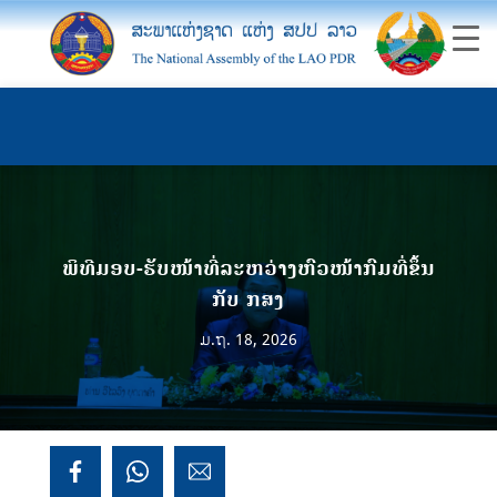
ພິທີມອບ-ຮັບໜ້າທີ່ລະຫວ່າງຫົວໜ້າກົມທີ່ຂຶ້ນ
ກັບ ກສງ
ມ.ຖ. 18, 2026