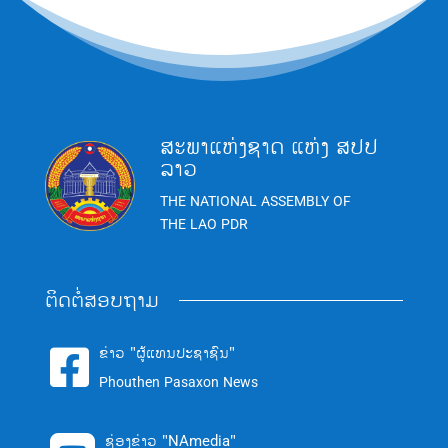
ສະພາແຫ່ງຊາດ ແຫ່ງ ສປປ
ລາວ
THE NATIONAL ASSEMBLY OF
THE LAO PDR
ຕິດຕໍ່ສອບຖາມ
ຂ່າວ "ຜູ້ແທນປະຊາຊົນ"

Phouthen Pasaxon News
ຊ່ອງຂ່າວ "NAmedia"