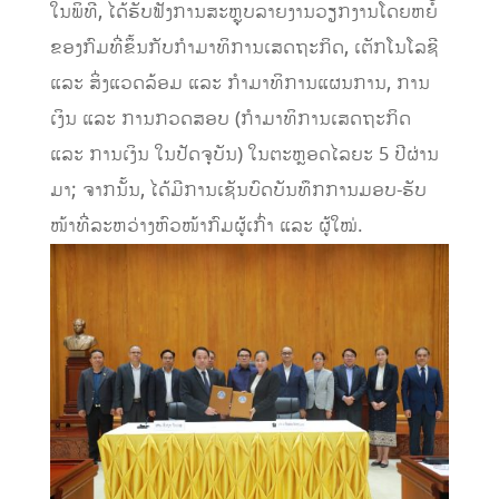
ໃນພິທີ, ໄດ້ຮັບຟັງການສະຫຼຸບລາຍງານວຽກງານໂດຍຫຍໍ້
ຂອງກົມທີ່ຂຶ້ນກັບກຳມາທິການເສດຖະກິດ, ເຕັກໂນໂລຊີ
ແລະ ສິ່ງແວດລ້ອມ ແລະ ກຳມາທິການແຜນການ, ການ
ເງິນ ແລະ ການກວດສອບ (ກຳມາທິການເສດຖະກິດ
ແລະ ການເງິນ ໃນປັດຈຸບັນ) ໃນຕະຫຼອດໄລຍະ 5 ປີຜ່ານ
ມາ; ຈາກນັ້ນ, ໄດ້ມີການເຊັນບົດບັນທຶກການມອບ-ຮັບ
ໜ້າທີ່ລະຫວ່າງຫົວໜ້າກົມຜູ້ເກົ່າ ແລະ ຜູ້ໃໝ່.