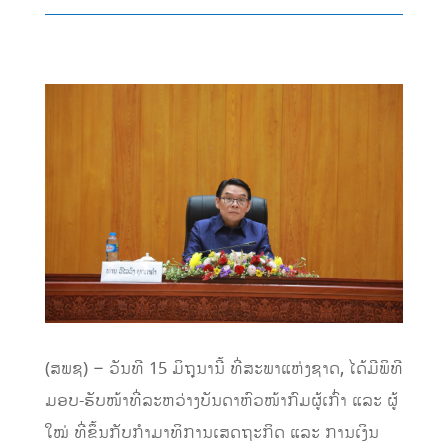
(ສພຊ) – ວັນທີ 15 ມິຖຸນານີ້ ທີ່ສະພາແຫ່ງຊາດ, ໄດ້ມີພິທີ
ມອບ-ຮັບໜ້າທີ່ລະຫວ່າງບັນດາຫົວໜ້າກົມຜູ້ເກົ່າ ແລະ ຜູ້
ໃໝ່ ທີ່ຂຶ້ນກັບກໍາມາທິການເສດຖະກິດ ແລະ ການເງິນ