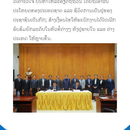
ວິເຄາະວິໄຈ ບັນຫາໃຫ້ລະອຽດຖີ່ຖ້ວນ ໂດຍຖືເອົາຜົນ
ປະໂຫຍດຂອງປະເທດຊາດ ແລະ ຊີວິດການເປັນຢູ່ຂອງ
ປະຊາຊົນເປັນກົກ; ສ້າງເງື່ອນໄຂໃຫ້ພະນັກງານໄດ້ໄປເຝິກ
ອົບຮົມຍົກລະດັບໃນຫົວຂໍ້ຕ່າງໆ ທັງຢູ່ພາຍໃນ ແລະ ຕ່າງ
ປະເທດ ໃຫ້ຫຼາຍຂຶ້ນ.