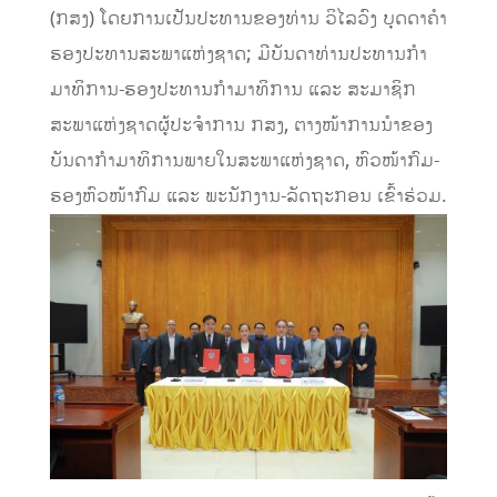
(ກສງ) ໂດຍການເປັນປະທານຂອງທ່ານ ວິໄລວົງ ບຸດດາຄໍາ
ຮອງປະທານສະພາແຫ່ງຊາດ; ມີບັນດາທ່ານປະທານກໍາ
ມາທິການ-ຮອງປະທານກໍາມາທິການ ແລະ ສະມາຊິກ
ສະພາແຫ່ງຊາດຜູ້ປະຈໍາການ ກສງ, ຕາງໜ້າການນຳຂອງ
ບັນດາກໍາມາທິການພາຍໃນສະພາແຫ່ງຊາດ, ຫົວໜ້າກົມ-
ຮອງຫົວໜ້າກົມ ແລະ ພະນັກງານ-ລັດຖະກອນ ເຂົ້າຮ່ວມ.