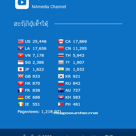

NAmedia Channel
ສະຖິຕິຜູ້ເຂົ້າໃຊ້