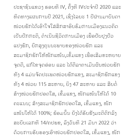
ປະຊາຊົນແຂວງ ຮອບທີ IV, ຄັ້ງທີ IVປະຈຳປີ 2020 ແລະ
ທິດທາງແຜນການປີ 2021, ເຊິ່ງໄລຍະ 1 ປີຜ່ານມາບັນດາ
ໜ່ວຍພັກໄດ້ເອົາໃຈໃສ່ສຶກສາອົບຮົມການເມືອງແນວຄິດ
ເປັນປົກກະຕິ, ດຳເນີນຊີວິດການເມືອງ ເພື່ອປັບປຸງປົວ
ແປງພັກ, ຍົກສູງຄຸນນະພາບຂອງໜ່ວຍພັກ ແລະ
ສະມາຊິກພັກໃຫ້ໜັກແໜ້ນ,ເຂັ້ມແຂງ ເພື່ອເສີມຂະຫຍາຍ
ຈຸດດີ, ແກ້ໄຂຈຸດອ່ອນ ແລະ ໄດ້ຕີລາຄາເມີນຜົນໜ່ວຍພັກ
ທັງ 4 ແມ່ນຈັດປະເພດໜ່ວຍພັກແຂງ, ສະມາຊິກພັກແຂງ
ທັງ 4 ໜ່ວຍ 115 ສະຫາຍ, ຍິງ 47 ສະຫາຍ ແລະ ສືບຕໍ່
ສ້າງໜ່ວຍພັກປອດໃສ, ເຂັ້ມແຂງ, ໜັກແໜ້ນໃຫ້ໄດ້ 10
ຄະແນນ; ສ້າງສະມາຊິກພັກປອດໃສ, ເຂັ້ມແຂງ, ໜັກ
ແໜ້ນໃຫ້ໄດ້ 100%; ພ້ອມນັ້ນ ຍັງໄດ້ຮັບຟັງມະຕິຕົກລົງ
ສະບັບເລກທີ 14/ຄປພຂ, ລົງວັນທີ 21 ມີນາ 2022 ວ່າ
ດ້ວຍການຮັບຮອງເອົາໜ່ວຍພັກປອດໃສ, ເຂັ້ມແຂງ, ໜັກ