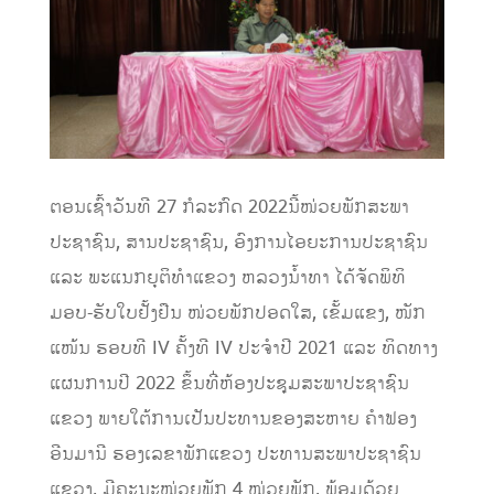
ຕອນເຊົ້າວັນທີ 27 ກໍລະກົດ 2022ນີ້ໜ່ວຍພັກສະພາ
ປະຊາຊົນ, ສານປະຊາຊົນ, ອົງການໄອຍະການປະຊາຊົນ
ແລະ ພະແນກຍຸຕິທຳແຂວງ ຫລວງນ້ຳທາ ໄດ້ຈັດພິທິ
ມອບ-ຮັບໃບຢັ້ງຢືນ ໜ່ວຍພັກປອດໃສ, ເຂັ້ມແຂງ, ໜັກ
ແໜ້ນ ຮອບທີ IV ຄັ້ງທີ IV ປະຈຳປີ 2021 ແລະ ທິດທາງ
ແຜນການປີ 2022 ຂຶ້ນທີ່ຫ້ອງປະຊຸມສະພາປະຊາຊົນ
ແຂວງ ພາຍໃຕ້ການເປັນປະທານຂອງສະຫາຍ ຄຳຟອງ
ອີນມານີ ຮອງເລຂາພັກແຂວງ ປະທານສະພາປະຊາຊົນ
ແຂວງ, ມີຄະນະໜ່ວຍພັກ 4 ໜ່ວຍພັກ, ພ້ອມດ້ວຍ