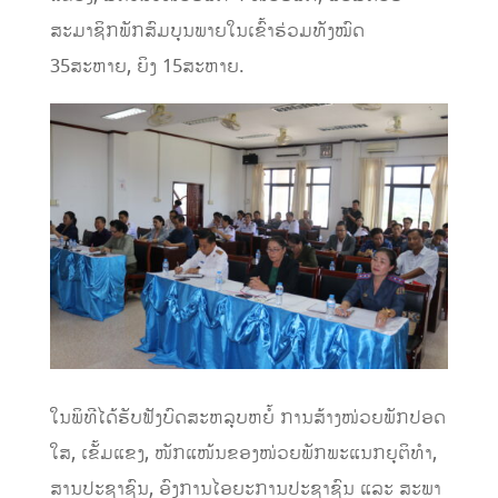
ສະມາຊິກພັກສົມບຸນພາຍໃນເຂົ້າຮ່ວມທັງໝົດ
35ສະຫາຍ, ຍິງ 15ສະຫາຍ.
ໃນພິທີໄດ້ຮັບຟັງບົດສະຫລຸບຫຍໍ້ ການສ້າງໜ່ວຍພັກປອດ
ໃສ, ເຂັ້ມແຂງ, ໜັກແໜ້ນຂອງໜ່ວຍພັກພະແນກຍຸຕິທຳ,
ສານປະຊາຊົນ, ອົງການໄອຍະການປະຊາຊົນ ແລະ ສະພາ