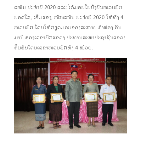
ແໜ້ນ ປະຈຳປີ 2020 ແລະ ໄດ້ມອບໃບຢັ້ງຢືນໜ່ວຍພັກ
ປອດໃສ, ເຂັ້ມແຂງ, ໜັກແໜ້ນ ປະຈຳປີ 2020 ໃຫ້ທັງ 4
ໜ່ວຍພັກ ໂດຍໃຫ້ກຽດມອບຂອງສະຫາຍ ຄຳຟອງ ອີນ
ມານີ ຮອງເລຂາພັກແຂວງ ປະທານສະພາປະຊາຊົນແຂວງ
ຂຶ້ນຮັບໂດຍເລຂາໜ່ວຍພັກທັງ 4 ໜ່ວຍ.