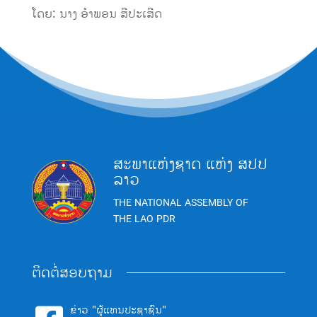
ໂດຍ: ນາງ ອຳພອນ ສີປະເສີດ
ສະພາແຫ່ງຊາດ ແຫ່ງ ສປປ
ລາວ
THE NATIONAL ASSEMBLY OF
THE LAO PDR
ຕິດຕໍ່ສອບຖາມ
ຂ່າວ "ຜູ້ແທນປະຊາຊົນ"