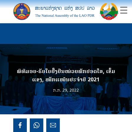
ພິທີມອບ-ຮັບໃບຢັ້ງຢືນໜ່ວຍພັກປອດໃສ, ເຂັ້ມ
ແຂງ, ໜັກແໜ້ນປະຈຳປີ 2021
ກ.ກ. 29, 2022