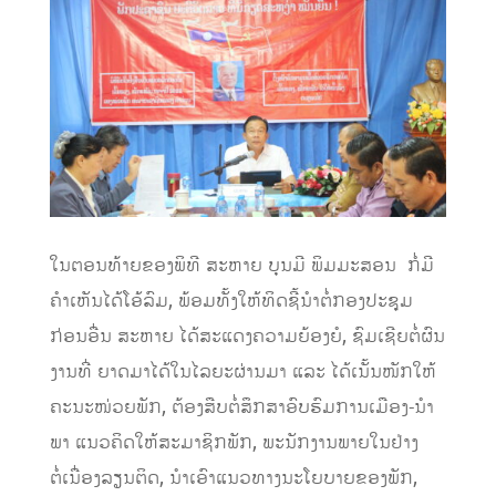
ໃນຕອນທ້າຍຂອງພິທີ ສະຫາຍ ບຸນມີ ພິມມະສອນ ກໍ່ມີ
ຄໍາເຫັນໄດ້ໂອ້ລົມ, ພ້ອມທັ້ງໃຫ້ທິດຊີ້ນຳຕໍ່ກອງປະຊຸມ
ກ່ອນອື່ນ ສະຫາຍ ໄດ້ສະແດງຄວາມຍ້ອງຍໍ, ຊົມເຊີຍຕໍ່ຜົນ
ງານທີ່ ຍາດມາໄດ້ໃນໄລຍະຜ່ານມາ ແລະ ໄດ້ເນັ້ນໜັກໃຫ້
ຄະນະໜ່ວຍພັກ, ຕ້ອງສືບຕໍ່ສຶກສາອົບຮົມການເມືອງ-ນໍາ
ພາ ແນວຄິດໃຫ້ສະມາຊິກພັກ, ພະນັກງານພາຍໃນຢ່າງ
ຕໍ່ເນື່ອງລຽນຕິດ, ນຳເອົາແນວທາງນະໂຍບາຍຂອງພັກ,