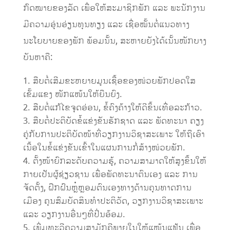
ກົດໝາຍຂອງລັດ ເພື່ອໃຫ້ສະມາຊິກພັກ ແລະ ພະນັກງານ
ມີຄວາມອຸ່ນອ່ຽນທຸນທຽງ ແລະ ເຊື່ອໝັ້ນຕໍ່ແນວທາງ
ນະໂຍບາຍຂອງພັກ ພ້ອມນັ້ນ, ສະຫາຍຍັງໄດ້ເນັ້ນໜັກບາງ
ບັນຫາຄື:
ສືບຕໍ່ເສີມຂະຫຍາຍມູນເຊື້ອຂອງໜ່ວຍພັກປອດໃສ
ເຂັ້ມແຂງ ໜັກແໜ້ນໃຫ້ຍືນຍົງ.
ສືບຕໍ່ແກ້ໄຂຈຸດອ່ອນ, ຂໍ້ຄົງຄ້າງໃຫ້ດີຂຶ້ນເທື່ອລະກ້າວ.
ສືບຕໍ່ປະຕິບັດຂໍ້ແຂ່ງຂັນຮັກຊາດ ແລະ ພັດທະນາ ຄຽງ
ຄູ່ກັບການປະຕິບັດໜ້າທີ່ວຽກງານວິຊາສະເພາະ ໃຫ້ຖືເອົາ
ເນື້ອໃນຂໍ້ແຂ່ງຂັນເຂົ້າໃນແຜນການກໍ່ສ້າງໜ່ວຍພັກ.
ຕັ້ງໜ້າຍົກລະດັບຄວາມຮູ້, ຄວາມສາມາດໃຫ້ສູງຂຶ້ນໃຫ້
ກາຍເປັນຜູ້ຊ່ຽວຊານ ເພື່ອພັດທະນາຕົນເອງ ແລະ ການ
ຈັດຕັ້ງ, ຝຶກຝົນຫຼໍ່ຫຼອມຕົນເອງທາງດ້ານຄຸນທາດການ
ເມືອງ ຄຸນສົມບັດສິນທໍາປະຕິວັດ, ວຽກງານວິຊາສະເພາະ
ແລະ ວຽກງານອື່ນໆທີ່ປິ່ນອ້ອມ.
ເພີ່ມທະວີຄວາມສາມັກຄີພາຍໃນໃຫ້ແໜ້ນແຟ້ນ ເພື່ອ