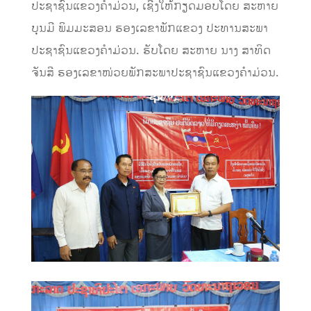
ປະຊາຊົນແຂວງຄໍາມ່ວນ, ເຊີ່ງໃຫ້ກຽດມອບໂດຍ ສະຫາຍ
ບຸນມີ ພິມມະສອນ ຮອງເລຂາພັກແຂວງ ປະທານສະພາ
ປະຊາຊົນແຂວງຄໍາມ່ວນ. ຮັບໂດຍ ສະຫາຍ ນາງ ສາທິດ
ຈັນສີ ຮອງເລຂາໜ່ວຍພັກສະພາປະຊາຊົນແຂວງຄໍາມ່ວນ.