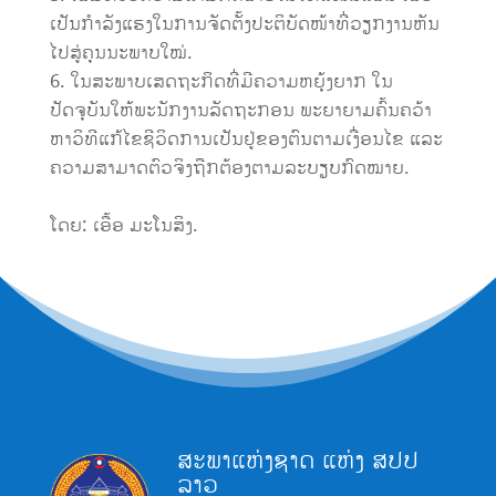
ເປັນກຳລັງແຮງໃນການຈັດຕັ້ງປະຕິບັດໜ້າທີ່ວຽກງານຫັນ
ໄປສູ່ຄຸນນະພາບໃໝ່.
ໃນສະພາບເສດຖະກິດທີ່ມີຄວາມຫຍຸ້ງຍາກ ໃນ
ປັດຈຸບັນໃຫ້ພະນັກງານລັດຖະກອນ ພະຍາຍາມຄົ້ນຄວ້າ
ຫາວິທີແກ້ໄຂຊີວິດການເປັນຢູ່ຂອງຕົນຕາມເງື່ອນໄຂ ແລະ
ຄວາມສາມາດຕົວຈິງຖືກຕ້ອງຕາມລະບຽບກົດໝາຍ.
ໂດຍ: ເອື້ອ ມະໂນສິງ.
ສະພາແຫ່ງຊາດ ແຫ່ງ ສປປ
ລາວ