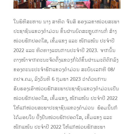
ໃນພິທີສະຫາຍ ນາງ ສາທິດ ຈັນສີ ຮອງເລຂາໜ່ວຍສະພາ
ປະຊາຊົນແຂວງຄໍາມ່ວນ ຂຶ້ນຜ່ານບົດສະຫຼຸບການກໍ່ ສ້າງ
ໜ່ວຍພັກປອດໃສ, ເຂັ້ມແຂງ ແລະ ໜັກແໜ້ນ ປະຈໍາປີ
2022 ແລະ ທິດທາງແຜນການປະຈໍາປີ 2023. ຈາກນັ້ນ
ຕາງໜ້າຈາກຄະນະຈັດຕັ້ງແຂວງກໍ່ໄດ້ຂຶ້ນຜ່ານມະຕິຕົກລົງ
ຂອງຄະນະປະຈໍາພັກແຂວງຄໍາມ່ວນ ສະບັບເລກທີ 08/
ຄປຈ.ຄມ, ລົງວັນທີ 6 ກຸມພາ 2023 ວ່າດ້ວຍການ
ຮັບຮອງເອົາໜ່ວຍພັກສະພາປະຊາຊົນແຂວງຄໍາມ່ວນເປັນ
ໜ່ວຍພັກປອດໃສ, ເຂັ້ມແຂງ, ໜັກແໜ້ນ ປະຈໍາປີ 2022
ໃຫ້ແກ່ໜ່ວຍສະພາປະຊາຊົນແຂວງຄຳມ່ວນ ພ້ອມນັ້ນກໍ
ໄດ້ມອບໃບ ຢັ້ງຢືນໜ່ວຍພັກປອດໃສ, ເຂັ້ມແຂງ ແລະ
ໜັກແໜ້ນ ປະຈໍາປີ 2022 ໃຫ້ແກ່ໜ່ວຍພັກສະພາ