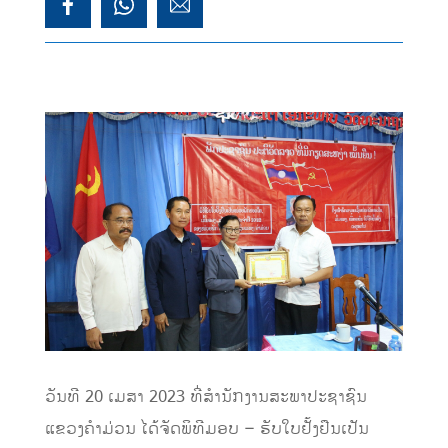
ວັນທີ 20 ເມສາ 2023 ທີ່ສຳນັກງານສະພາປະຊາຊົນ
ແຂວງຄໍາມ່ວນ ໄດ້ຈັດພິທີມອບ – ຮັບໃບຢັ້ງຢືນເປັນ