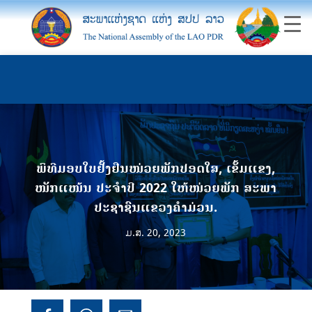
ພິທີມອບໃບຢັ້ງຢືນໜ່ວຍພັກປອດໃສ, ເຂັ້ມແຂງ,
ໜັກແໜ້ນ ປະຈຳປີ 2022 ໃຫ້ໜ່ວຍພັກ ສະພາ
ປະຊາຊົນແຂວງຄໍາມ່ວນ.
ມ.ສ. 20, 2023