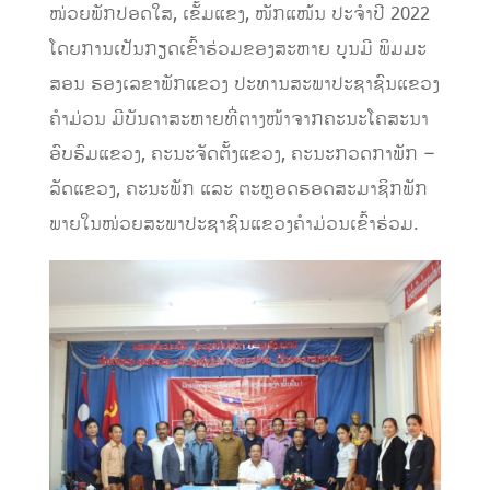
ໜ່ວຍພັກປອດໃສ, ເຂັ້ມແຂງ, ໜັກແໜ້ນ ປະຈຳປີ 2022
ໂດຍການເປັນກຽດເຂົ້າຮ່ວມຂອງສະຫາຍ ບຸນມີ ພິມມະ
ສອນ ຮອງເລຂາພັກແຂວງ ປະທານສະພາປະຊາຊົນແຂວງ
ຄໍາມ່ວນ ມີບັນດາສະຫາຍທີ່ຕາງໜ້າຈາກຄະນະໂຄສະນາ
ອົບຮົມແຂວງ, ຄະນະຈັດຕັ້ງແຂວງ, ຄະນະກວດກາພັກ –
ລັດແຂວງ, ຄະນະພັກ ແລະ ຕະຫຼອດຮອດສະມາຊິກພັກ
ພາຍໃນໜ່ວຍສະພາປະຊາຊົນແຂວງຄໍາມ່ວນເຂົ້າຮ່ວມ.