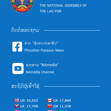
THE NATIONAL ASSEMBLY OF
THE LAO PDR
ຕິດຕໍ່ສອບຖາມ
ຂ່າວ "ຜູ້ແທນປະຊາຊົນ"

Phouthen Pasaxon News
ຊ່ອງຂ່າວ "NAmedia"

NAmedia Channel
ສະຖິຕິຜູ້ເຂົ້າໃຊ້