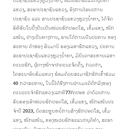
ປະຊາຊົນແຂວງຫຼວງນໍ້າທາ
,
ໜ່ວຍພັກພະແນກຍຸຕິທໍາ
ແຂວງ
,
ສະພາປະຊາຊົນແຂວງ
,
ອົງການໄອຍະການ
ປະຊາຊົນ ແລະ ສານປະຊາຊົນແຂວງຫຼວງນໍ້າທາ
,
ໄດ້ຈັດ
ພິທີຮັບໃບຢັ້ງຢືນເປັນໜ່ວຍພັກປອດໃສ
,
ເຂັ້ມແຂງ
,
ໜັກ
ແໜ້ນ
,
ຢ່າງເປັນທາງການ
,
ພາຍໃຕ້ການເປັນປະທານ ຂອງ
ສະຫາຍ ຄໍາຟອງ ອີນມານີ ຮອງເລຂາພັກແຂວງ
,
ປະທານ
ສະພາປະຊາຊົນແຂວງຫຼວງນໍ້າທາ
,
ມີບັນດາສະຫາຍເລຂາ
ຄະນະພັກ
,
ຜູ້ຕາງໜ້າຈາກຄະນະຈັດຕັ້ງ
,
ກວດກາ
,
ໂຄສະນາອົບຮົມແຂວງ ພ້ອມດ້ວຍສະມາຊີກພັກເຂົ້າຮ່ວມ
40
ກວ່າສະຫາຍ
,
ໃນນີ້ໄດ້ຟັງການຜ່ານມະຕິຕົກລົງຂອງ
ຄະນະປະຈໍາພັກແຂວງເລກທີ
77/
ຄປພຂ ວ່າດ້ວຍການ
ຮັບຮອງເອົາໜ່ວຍພັກປອດໃສ
,
ເຂັ້ມແຂງ
,
ໜັກແໜ້ນປະ
ຈໍາປີ
2023,
ບົດສະຫຼູບຫຍໍ້ການສ້າງພັກປອດໃສ
,
ເຂັ້ມ
ແຂງ
,
ໜັກແໜ້ນ
,
ຂອງໜວ່ຍພັກພະແນກຍຸຕິທໍາ
,
ສະພາ