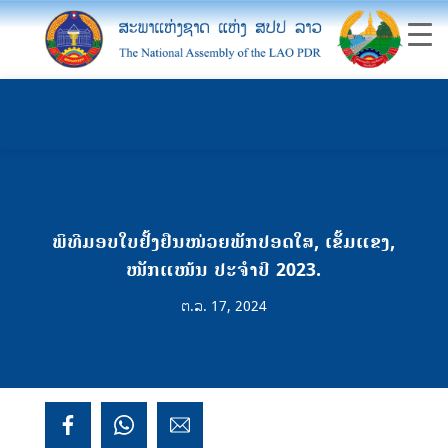
ພິທີມອບໃບຢັ້ງຢືນໜ່ວຍພັກປອດໃສ, ເຂັ້ມແຂງ,
ໜັກແໜ້ນ ປະຈໍາປີ 2023.
ຕ.ລ. 17, 2024