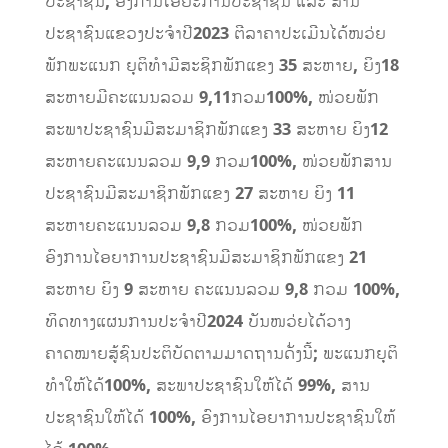
ປະຊາຊົນ
,
ອົງການໄອຍະການປະຊາຊົນ ແລະ ສານ
ປະຊາຊົນແຂວງປະຈໍາປີ
2023
ຕີລາຄາປະເມີນໄດ້ໜວ່ຍ
ພັກພະແນກ ຍຸຕິທໍາມີສະຊິກພັກແຂງ
35
ສະຫາຍ
,
ຍິງ
18
ສະຫາຍມີຄະແນນລວມ
9,11
ກວມ
100%,
ໜ່ວຍພັກ
ສະພາປະຊາຊົນມີສະມາຊິກພັກແຂງ
33
ສະຫາຍ ຍິງ
12
ສະຫາຍຄະແນນລວມ
9,9
ກວມ
100%,
ໜ່ວຍພັກສານ
ປະຊາຊົນມີສະມາຊິກພັກແຂງ
27
ສະຫາຍ ຍິງ
11
ສະຫາຍຄະແນນລວມ
9,8
ກວມ
100%,
ໜ່ວຍພັກ
ອົງການໄອຍາການປະຊາຊົນມີສະມາຊິກພັກແຂງ
21
ສະຫາຍ ຍິງ
9
ສະຫາຍ ຄະແນນລວມ
9,8
ກວມ
100%,
ທິດທາງແຜນການປະຈໍາປີ
2024
ບັນໜວ່ຍໄດ້ວາງ
ຄາດໝາຍສູ້ຊົນປະຕິບັດຕາມມາດຖານດັ່ງນີ້
;
ພະແນກຍຸຕິ
ທໍາໃຫ້ໄດ້
100%,
ສະພາປະຊາຊົນໃຫ້ໄດ້
99%,
ສານ
ປະຊາຊົນໃຫ້ໄດ້
100%,
ອົງການໄອຍາການປະຊາຊົນໃຫ້