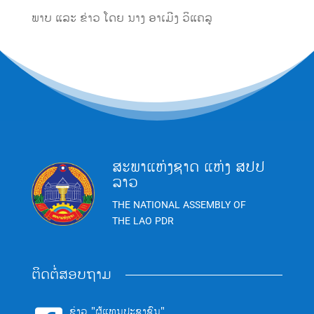
ພາບ ແລະ ຂ່າວ ໂດຍ ນາງ ອາເມີງ ວິແຄລູ
ສະພາແຫ່ງຊາດ ແຫ່ງ ສປປ
ລາວ
THE NATIONAL ASSEMBLY OF
THE LAO PDR
ຕິດຕໍ່ສອບຖາມ
ຂ່າວ "ຜູ້ແທນປະຊາຊົນ"