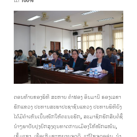
ໄດ້
100%
ຕອນທ້າຍຂອງພິທີ ສະຫາຍ ຄໍາຟອງ ອິນມານີ ຮອງເລຂາ
ພັກແຂວງ ປະທານສະພາປະຊາຊົນແຂວງ ປະທານພິທີຍັງ
ໄດ້ມີຄໍາເຫັນເນັ້ນໜັກໃຫ້ຄະນະພັກ
,
ສະມາຊິກພັກສືບຕໍ່ຊີ້
ນໍາໆພາປັບປຸງຍົກສູງຄຸນທາດການເມຶອງໃຫ້ໜັກແໜ້ນ
,
ເຂັ້ມແຂງ
,
ເພື່ອເສີມຂະຫຍາຍຈຸດດີ
,
ແກ້ໄຂຈຸດອອ່ນ
,
ນໍາ