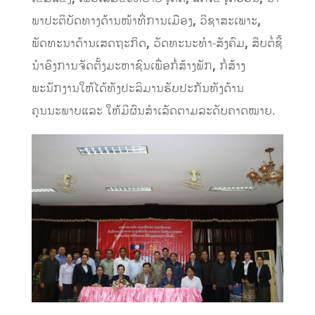
ພາປະຕິບັດທາງດ້ານໜ້າທີ່ການເມືອງ
,
ວິຊາສະເພາະ
,
ພັດທະນາດ້ານເສດຖະກິດ
,
ວັດທະນະທໍາ-ສັງຄົມ
,
ສືບຕໍ່ຊີ້
ນໍາອົງການຈັດຕັ້ງມະຫາຊົນເພື່ອກໍ່ສ້າງພັກ
,
ກໍ່ສ້າງ
ພະນັກງານໃຫ້ໄດ້ທັງປະລິມານຮັບປະກັນທັງດ້ານ
ຄຸນນະພາບແລະ ໃຫ້ມີຜົນສໍາເລັດຕາມລະດັບຄາດໝາຍ.