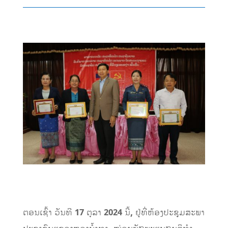
ຕອນເຊົ້າ ວັນທີ
17
ຕຸລາ
2024
ນີ້
,
ຢູ່ທີ່ຫ້ອງປະຊຸມສະພາ