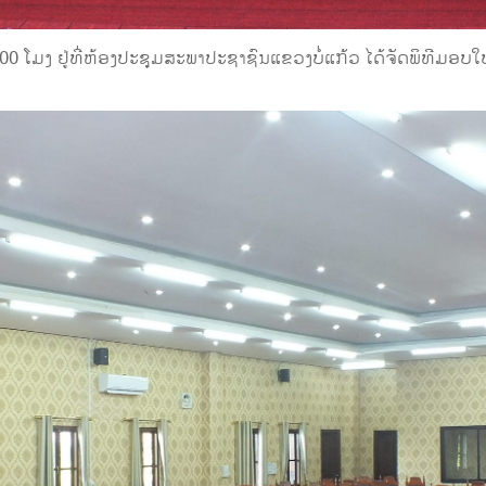
:00 ໂມງ ຢູ່ທີ່ຫ້ອງປະຊຸມສະພາປະຊາຊົນແຂວງບໍ່ແກ້ວ ໄດ້ຈັດພິທີມອບໃ