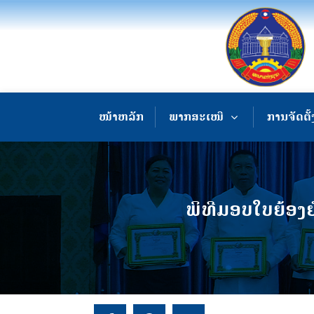
ໜ້າຫລັກ
ພາກສະເໜີ
ການຈັດຕັ້
ພິທີມອບໃບຍ້ອງຍໍ