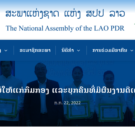
ງ
ສະມາຊິກສະພາ
ນິຕິກຳ
ການຮ່ວມມືສາກົນ
ໃຫ້ແກ່ກົມກອງ ແລະບຸກຄົນທີ່ມີຜົນງານດີເດ
ກ.ກ. 22, 2022