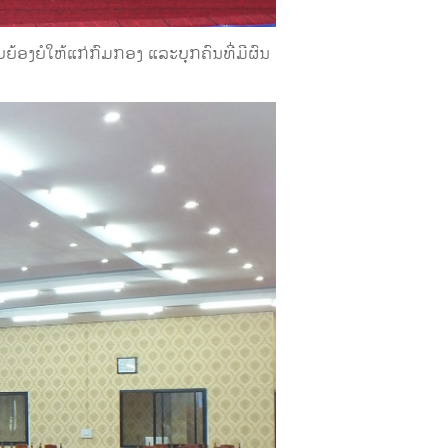
ບຍ້ອງຍໍໃຫ້ແກ່ກົມກອງ ແລະບຸກຄົນທີ່ມີຜົນ