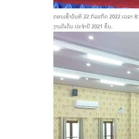
ຕອນເຊົ້າວັນທີ 22 ກໍລະກົດ 2022 ເວລາ 8
ງານດີເດັ່ນ ປະຈໍາປີ 2021 ຂຶ້ນ.