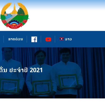
ສາຍດ່ວນ
ລາວ
ັ່ນ ປະຈໍາປີ 2021